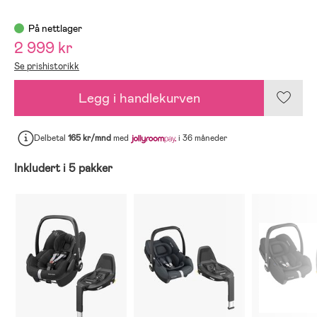
På nettlager
2 999 kr
Se prishistorikk
Legg i handlekurven
Delbetal
165 kr/mnd
med
i 36 måneder
Inkludert i 5 pakker