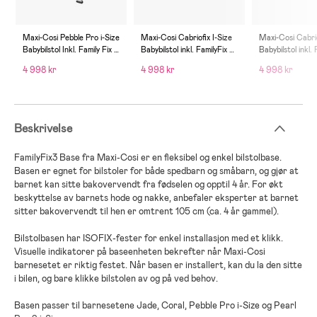
Maxi-Cosi Pebble Pro i-Size
Maxi-Cosi Cabriofix I-Size
Maxi-Cosi Cabrio
Babybilstol Inkl. Family Fix 3
Babybilstol inkl. FamilyFix 3
Babybilstol inkl. 
Base, Essential Black
Base, Essential Graphite
Base, Essential 
4 998 kr
4 998 kr
4 998 kr
Beskrivelse
FamilyFix3 Base fra Maxi-Cosi er en fleksibel og enkel bilstolbase.
Basen er egnet for bilstoler for både spedbarn og småbarn, og gjør at
barnet kan sitte bakovervendt fra fødselen og opptil 4 år. For økt
beskyttelse av barnets hode og nakke, anbefaler eksperter at barnet
sitter bakovervendt til hen er omtrent 105 cm (ca. 4 år gammel).
Bilstolbasen har ISOFIX-fester for enkel installasjon med et klikk.
Visuelle indikatorer på baseenheten bekrefter når Maxi-Cosi
barnesetet er riktig festet. Når basen er installert, kan du la den sitte
i bilen, og bare klikke bilstolen av og på ved behov.
Basen passer til barnesetene Jade, Coral, Pebble Pro i-Size og Pearl