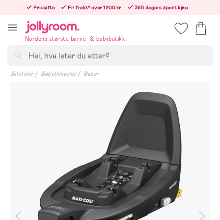
Hoppa
Prisløfte
Fri frakt* over 1200 kr
365 dagers åpent kjøp
till
Bestill i dag, så sender vi rett etter helligedagen
innehållet
Nordens største barne- & babybutikk
Søk
Bilstoler
Babybilstoler
Baser