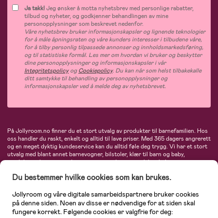
Ja takk!
Jeg ønsker å motta nyhetsbrev med personlige rabatter,
tilbud og nyheter, og godkjenner behandlingen av mine
personopplysninger som beskrevet nedenfor.
Våre nyhetsbrev bruker informasjonskapsler og lignende teknologier
for å måle åpningsraten og våre kunders interesser i tilbudene våre,
for å tilby personlig tilpassede annonser og innholdsmarkedsføring,
og til statistiske formål. Les mer om hvordan vi bruker og beskytter
dine personopplysninger og informasjonskapsler i vår
Integritetspolicy
og
Cookiepolicy
. Du kan når som helst tilbakekalle
ditt samtykke til behandling av personopplysninger og
informasjonskapsler ved å melde deg av nyhetsbrevet.
På Jollyroom.no finner du et stort utvalg av produkter til barnefamilien. Hos
oss handler du raskt, enkelt og alltid til lave priser. Med 365 dagers angrerett
og en meget dyktig kundeservice kan du alltid føle deg trygg. Vi har et stort
utvalg med blant annet barnevogner, bilstoler, klær til barn og baby,
produkter til mor, mengder av inspirerende interiør, leker, babyustyr og mye
mye mer. Vi tilbyr produkter fra velkjente merker som blant annet Britax,
Du bestemmer hvilke cookies som kan brukes.
Maxi-Cosi, Baby Jogger, BabyBjörn, Didriksons, KidKraft, Ergobaby, Philips
Avent, Neonate, Cybex, LEGO og mange flere. Velkommen inn til nordens
største nettbutikk for barn og baby!
Jollyroom og våre digitale samarbeidspartnere bruker cookies
på denne siden. Noen av disse er nødvendige for at siden skal
fungere korrekt. Følgende cookies er valgfrie for deg: