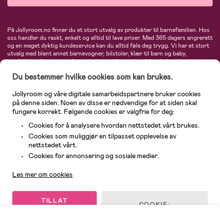
På Jollyroom.no finner du et stort utvalg av produkter til barnefamilien. Hos
oss handler du raskt, enkelt og alltid til lave priser. Med 365 dagers angrerett
og en meget dyktig kundeservice kan du alltid føle deg trygg. Vi har et stort
utvalg med blant annet barnevogner, bilstoler, klær til barn og baby,
produkter til mor, mengder av inspirerende interiør, leker, babyustyr og mye
mye mer. Vi tilbyr produkter fra velkjente merker som blant annet Britax,
Du bestemmer hvilke cookies som kan brukes.
Maxi-Cosi, Baby Jogger, BabyBjörn, Didriksons, KidKraft, Ergobaby, Philips
Avent, Neonate, Cybex, LEGO og mange flere. Velkommen inn til nordens
største nettbutikk for barn og baby!
Jollyroom og våre digitale samarbeidspartnere bruker cookies
på denne siden. Noen av disse er nødvendige for at siden skal
fungere korrekt. Følgende cookies er valgfrie for deg:
Cookies for å analysere hvordan nettstedet vårt brukes.
Cookies som muliggjør en tilpasset opplevelse av
nettstedet vårt.
Kundeservice
Cookies for annonsering og sosiale medier.
Les mer om cookies
© 2026 Jollyroom AS. Alle rettigheter reservert.
TILLAT
COOKIE-
ALLE
INNSTILLINGER
COOKIES