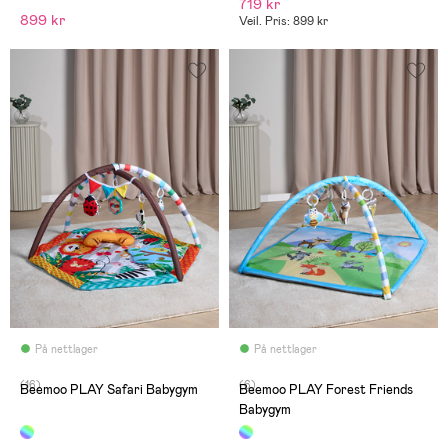
719 kr
899 kr
Veil. Pris: 899 kr
På nettlager
På nettlager
(16)
(6)
Beemoo PLAY Safari Babygym
Beemoo PLAY Forest Friends
Babygym