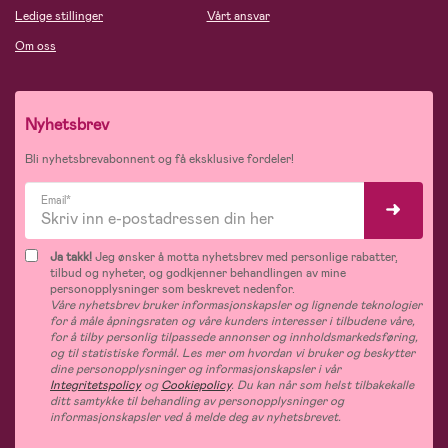
Ledige stillinger
Vårt ansvar
Om oss
Nyhetsbrev
Bli nyhetsbrevabonnent og få eksklusive fordeler!
Email*
Ja takk!
Jeg ønsker å motta nyhetsbrev med personlige rabatter,
tilbud og nyheter, og godkjenner behandlingen av mine
personopplysninger som beskrevet nedenfor.
Våre nyhetsbrev bruker informasjonskapsler og lignende teknologier
for å måle åpningsraten og våre kunders interesser i tilbudene våre,
for å tilby personlig tilpassede annonser og innholdsmarkedsføring,
og til statistiske formål. Les mer om hvordan vi bruker og beskytter
dine personopplysninger og informasjonskapsler i vår
Integritetspolicy
og
Cookiepolicy
. Du kan når som helst tilbakekalle
ditt samtykke til behandling av personopplysninger og
informasjonskapsler ved å melde deg av nyhetsbrevet.