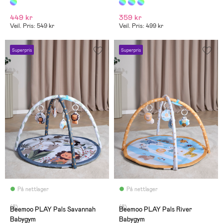
449 kr
359 kr
Veil. Pris: 549 kr
Veil. Pris: 499 kr
Superpris
Superpris
På nettlager
På nettlager
(8)
(8)
Beemoo PLAY Pals Savannah
Beemoo PLAY Pals River
Babygym
Babygym