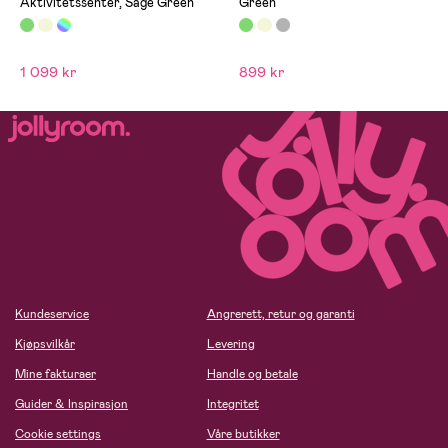
Aktivitetssenter, Sage Green
Green
bordet for at det skulle bli
fikset valgte jeg heller å sy
det selv. Alt i alt har vi vært
fornøyd med bordet,
1 099 kr
899 kr
Kundeservice
Angrerett, retur og garanti
Kjøpsvilkår
Levering
Mine fakturaer
Handle og betale
Guider & Inspirasjon
Integritet
Cookie settings
Våre butikker