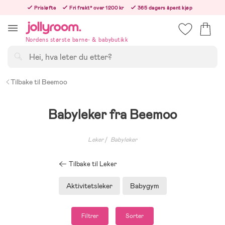
Hoppa
Prisløfte
Fri frakt* over 1200 kr
365 dagers åpent kjøp
till
Bestill nå - vi sender samme hverdag!
innehållet
Nordens største barne- & babybutikk
Søk
Tilbake til Beemoo
Babyleker fra Beemoo
Leker
Babyleker
Tilbake til Leker
Aktivitetsleker
Babygym
Filtrer
Sorter