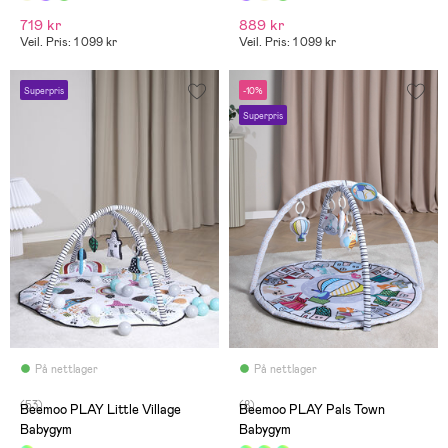
det selv. Alt i alt har vi vært
det selv. Alt i alt har vi vært
fornøyd med bordet,
fornøyd med bordet,
719 kr
889 kr
Veil. Pris: 1 099 kr
Veil. Pris: 1 099 kr
Superpris
-10%
Superpris
På nettlager
På nettlager
(53)
(8)
Beemoo PLAY Little Village
Beemoo PLAY Pals Town
Babygym
Babygym