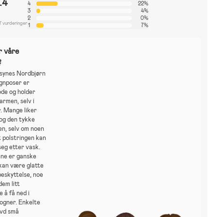
.4
4
22%
3
4%
2
0%
7 vurderinger
1
7%
r våre
?
synes Nordbjørn
gnposer er
ode og holder
armen, selv i
. Mange liker
og den tykke
en, selv om noen
 polstringen kan
 seg etter vask.
ne er ganske
kan være glatte
beskyttelse, noe
dem litt
e å få ned i
ogner. Enkelte
evd små