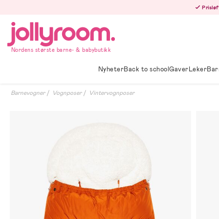
Hoppa
Prisløf
till
innehållet
Nordens største barne- & babybutikk
Nyheter
Back to school
Gaver
Leker
Bar
Barnevogner
Vognposer
Vintervognposer