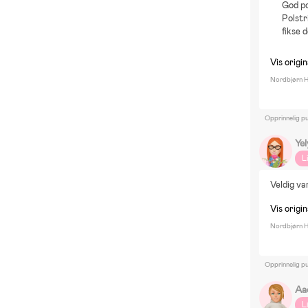
God po
Polstr
fikse d
Vis origi
Nordbjørn H
Opprinnelig pu
Ye
L
Veldig va
Vis origi
Nordbjørn H
Opprinnelig pu
Aa
L