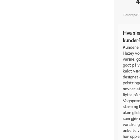
4
Basert på 2
Hva sie
kunder
Kundene 
Hazey vo
varme, g
godt på v
kaldt vær
designet 
polstring
nevner at
flytte på
Vognpose
store og 
uten glid
som gjør 
vanskelig
enkelte v
har oppl