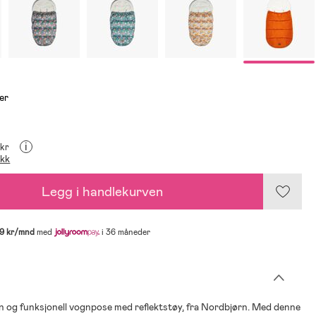
er
i
 kr
ikk
Legg i handlekurven
9 kr/mnd
med
i 36 måneder
in og funksjonell vognpose med reflektstøy, fra Nordbjørn. Med denne