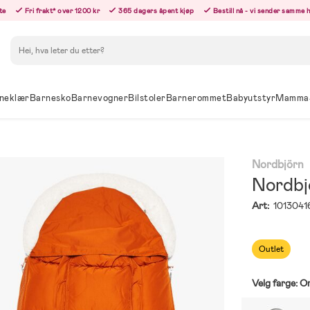
te
Fri frakt* over 1200 kr
365 dagers åpent kjøp
Bestill nå - vi sender samme 
Søk
neklær
Barnesko
Barnevogner
Bilstoler
Barnerommet
Babyutstyr
Mamma
Nordbjörn
Nordbj
Art:
1013041
Outlet
Velg farge:
O