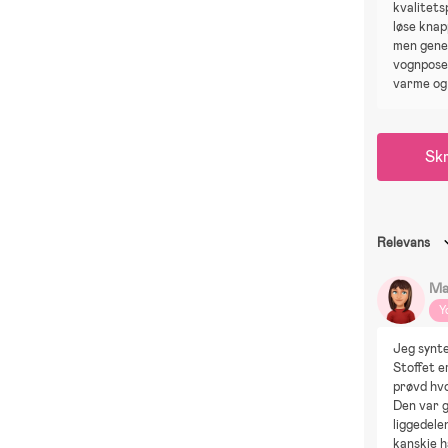
kvalitet
løse knap
men gene
vognpose
varme og
Skr
Relevans
Ma
Y
Jeg synte
Stoffet e
prøvd hvo
Den var g
liggedele
kanskje h