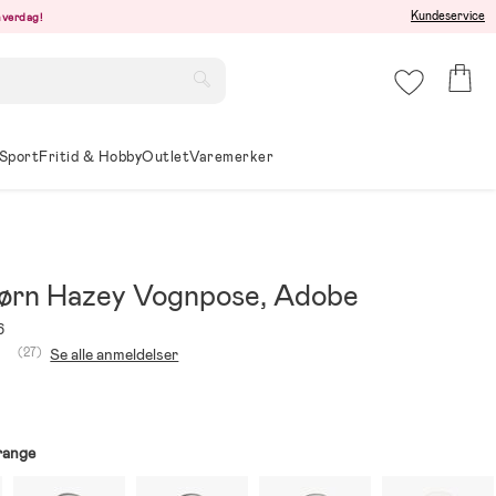
Kundeservice
hverdag!
Sport
Fritid & Hobby
Outlet
Varemerker
ørn Hazey Vognpose, Adobe
6
(27)
Se alle anmeldelser
range