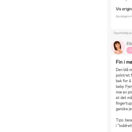
Vis origi
Nordbjørn H
Opprinnelig pu
El
L
Fin i m
Den blå m
polstret 
bak for å
baby. Fje
noe av pol
at det må
fingertup
ganske jev
Tips: bas
i "loddre