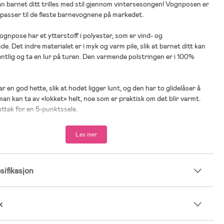
 barnet ditt trilles med stil gjennom vintersesongen! Vognposen er
g passer til de fleste barnevognene på markedet.
gnpose har et ytterstoff i polyester, som er vind- og
. Det indre materialet er i myk og varm pile, slik at barnet ditt kan
ntlig og ta en lur på turen. Den varmende polstringen er i 100%
 en god hette, slik at hodet ligger lunt, og den har to glidelåser å
 man kan ta av «lokket» helt, noe som er praktisk om det blir varmt.
uttak for en 5-punktssele.
er: fra nyfødt til 3 år.
Les mer
ifikasjon
k