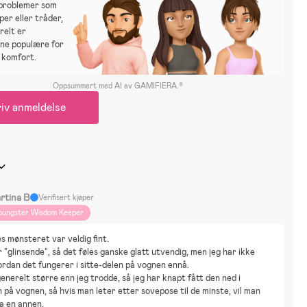
sproblemer som
per eller tråder,
relt er
ne populære for
 komfort.
Oppsummert med AI av GAMIFIERA.®
iv anmeldelse
rtina B
Verifisert kjøper
oungster Wisdom Keeper
s mønsteret var veldig fint.
r "glinsende", så det føles ganske glatt utvendig, men jeg har ikke 
rdan det fungerer i sitte-delen på vognen ennå.
enerelt større enn jeg trodde, så jeg har knapt fått den ned i 
n på vognen, så hvis man leter etter sovepose til de minste, vil man 
a en annen.