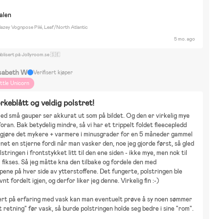
nalen
azey Vognpose Pilé, Leaf/North Atlantic
5 mo. ago
blisert på Jollyroom.se 🇸🇪
isabeth W
Verifisert kjøper
ittle Unicorn
ørkeblått og veldig polstret!
ed små gauper ser akkurat ut som på bildet. Og den er virkelig mye 
foran. Bak betydelig mindre, så vi har et trippelt foldet fleecepledd 
 gjøre det mykere + varmere i minusgrader for en 5 måneder gammel 
rnet en stjerne fordi når man vasker den, noe jeg gjorde først, så gled 
stringen i frontstykket litt til den ene siden - ikke mye, men nok til 
 fikses. Så jeg måtte kna den tilbake og fordele den med 
pene på hver side av ytterstoffene. Det fungerte, polstringen ble 
nt fordelt igjen, og derfor liker jeg denne. Virkelig fin :-)
ert på erfaring med vask kan man eventuelt prøve å sy noen sømmer 
tt retning" før vask, så burde polstringen holde seg bedre i sine "rom".