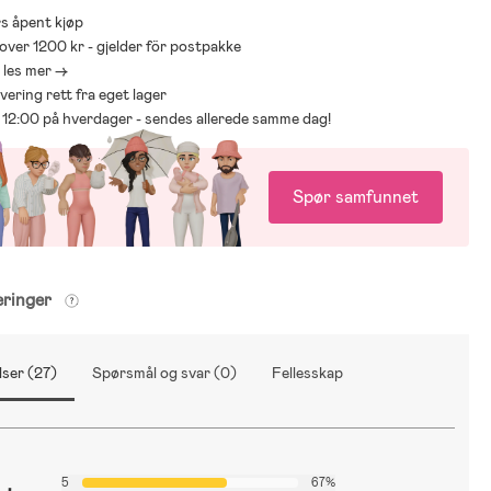
s åpent kjøp
 over 1200 kr - gjelder för postpakke
- les mer ->
levering rett fra eget lager
ør 12:00 på hverdager - sendes allerede samme dag!
Spør samfunnet
eringer
ser (27)
Spørsmål og svar (0)
Fellesskap
5
67%