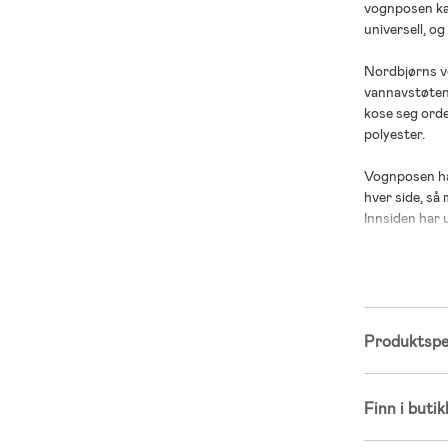
vognposen kan
universell, o
Nordbjørns vo
vannavstøtende
kose seg orde
polyester.
Vognposen har
hver side, så
Innsiden har 
– Anbefalt ald
;
Produktspes
Finn i butik