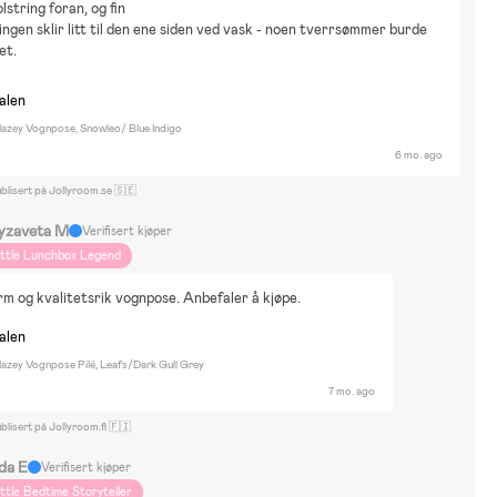
lstring foran, og fin
ingen sklir litt til den ene siden ved vask - noen tverrsømmer burde
et.
nalen
azey Vognpose, Snowleo/ Blue Indigo
6 mo. ago
blisert på Jollyroom.se 🇸🇪
lyzaveta M
Verifisert kjøper
ittle Lunchbox Legend
rm og kvalitetsrik vognpose. Anbefaler å kjøpe.
nalen
azey Vognpose Pilé, Leafs/Dark Gull Grey
7 mo. ago
blisert på Jollyroom.fi 🇫🇮
da E
Verifisert kjøper
ittle Bedtime Storyteller