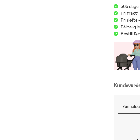
365 dager
Fri frakt*
Prisløfte 
Pålitelig 
Bestill f
Kundevurd
Anmeldel