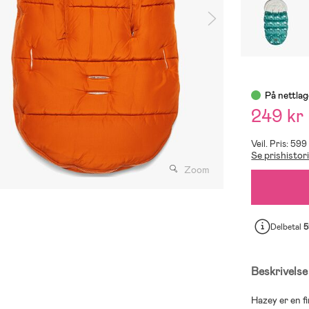
På nettlag
249 kr
Veil. Pris: 599
Se prishistor
Zoom
Delbetal
5
Beskrivelse
Hazey er en f