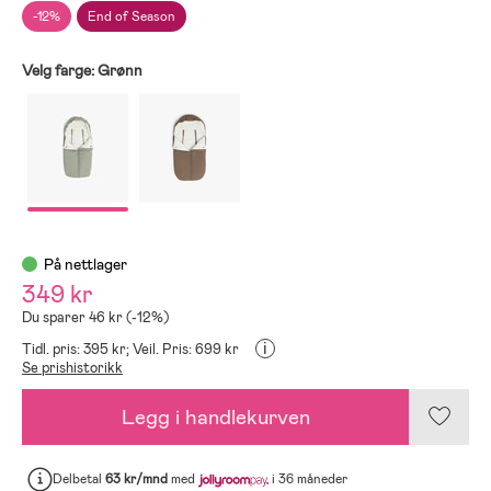
-12%
End of Season
Velg farge:
Grønn
På nettlager
349 kr
Du sparer 46 kr (-12%)
i
Tidl. pris: 395 kr;
Veil. Pris: 699 kr
Se prishistorikk
Legg i handlekurven
Delbetal
63 kr/mnd
med
i 36 måneder