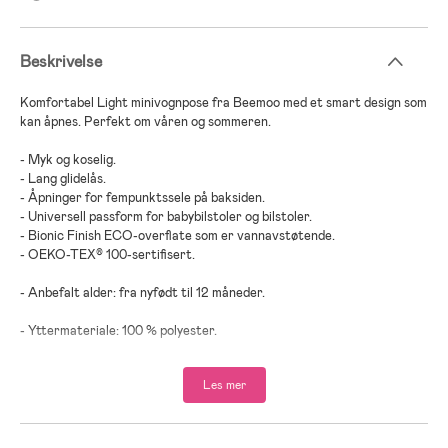
Beskrivelse
Komfortabel Light minivognpose fra Beemoo med et smart design som
kan åpnes. Perfekt om våren og sommeren.
- Myk og koselig.
- Lang glidelås.
- Åpninger for fempunktssele på baksiden.
- Universell passform for babybilstoler og bilstoler.
- Bionic Finish ECO-overflate som er vannavstøtende.
- OEKO-TEX® 100-sertifisert.
- Anbefalt alder: fra nyfødt til 12 måneder.
- Yttermateriale: 100 % polyester.
- Indre stoff: 100 % bomull.
Les mer