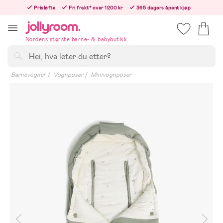
Hoppa
Prisløfte
Fri frakt* over 1200 kr
365 dagers åpent kjøp
till
Bestill i dag, så sender vi rett etter helligedagen
innehållet
Nordens største barne- & babybutikk
Søk
Barnevogner
Vognposer
Minivognposer