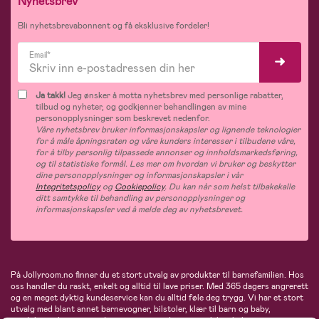
Nyhetsbrev
Bli nyhetsbrevabonnent og få eksklusive fordeler!
Email*
Ja takk!
Jeg ønsker å motta nyhetsbrev med personlige rabatter,
tilbud og nyheter, og godkjenner behandlingen av mine
personopplysninger som beskrevet nedenfor.
Våre nyhetsbrev bruker informasjonskapsler og lignende teknologier
for å måle åpningsraten og våre kunders interesser i tilbudene våre,
for å tilby personlig tilpassede annonser og innholdsmarkedsføring,
og til statistiske formål. Les mer om hvordan vi bruker og beskytter
dine personopplysninger og informasjonskapsler i vår
Integritetspolicy
og
Cookiepolicy
. Du kan når som helst tilbakekalle
ditt samtykke til behandling av personopplysninger og
informasjonskapsler ved å melde deg av nyhetsbrevet.
På Jollyroom.no finner du et stort utvalg av produkter til barnefamilien. Hos
oss handler du raskt, enkelt og alltid til lave priser. Med 365 dagers angrerett
og en meget dyktig kundeservice kan du alltid føle deg trygg. Vi har et stort
utvalg med blant annet barnevogner, bilstoler, klær til barn og baby,