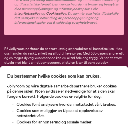
og til statistiske formål. Les mer om hvordan vi bruker og beskytter
dine personopplysninger og informasjonskapsler i vår
Integritetspolicy
og
Cookiepolicy
. Du kan når som helst tilbakekalle
ditt samtykke til behandling av personopplysninger og
informasjonskapsler ved å melde deg av nyhetsbrevet.
På Jollyroom.no finner du et stort utvalg av produkter til barnefamilien. Hos
oss handler du raskt, enkelt og alltid til lave priser. Med 365 dagers angrerett
og en meget dyktig kundeservice kan du alltid føle deg trygg. Vi har et stort
utvalg med blant annet barnevogner, bilstoler, klær til barn og baby,
produkter til mor, mengder av inspirerende interiør, leker, babyustyr og mye
mye mer. Vi tilbyr produkter fra velkjente merker som blant annet Britax,
Du bestemmer hvilke cookies som kan brukes.
Maxi-Cosi, Baby Jogger, BabyBjörn, Didriksons, KidKraft, Ergobaby, Philips
Avent, Neonate, Cybex, LEGO og mange flere. Velkommen inn til nordens
største nettbutikk for barn og baby!
Jollyroom og våre digitale samarbeidspartnere bruker cookies
på denne siden. Noen av disse er nødvendige for at siden skal
fungere korrekt. Følgende cookies er valgfrie for deg:
Cookies for å analysere hvordan nettstedet vårt brukes.
Cookies som muliggjør en tilpasset opplevelse av
nettstedet vårt.
Cookies for annonsering og sosiale medier.