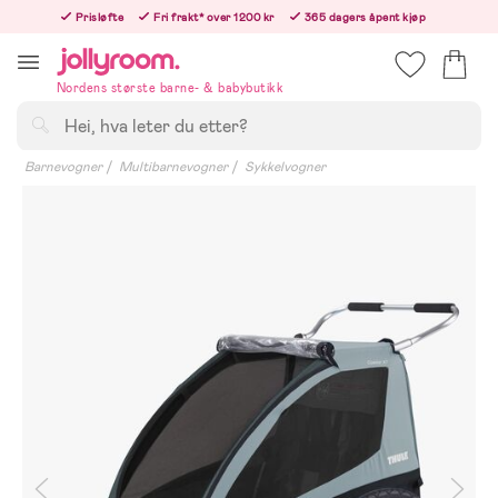
Hoppa
Prisløfte
Fri frakt* over 1200 kr
365 dagers åpent kjøp
till
Bestill nå - vi sender samme hverdag!
innehållet
Nordens største barne- & babybutikk
Søk
Barnevogner
Multibarnevogner
Sykkelvogner