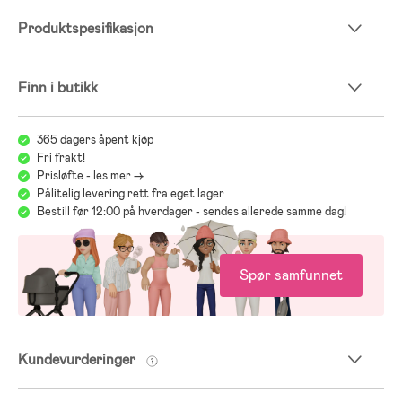
Produktspesifikasjon
- Anbefalt alder: fra 9 måneder.
Finn i butikk
365 dagers åpent kjøp
Fri frakt!
Prisløfte - les mer ->
Pålitelig levering rett fra eget lager
Bestill før 12:00 på hverdager - sendes allerede samme dag!
Spør samfunnet
Kundevurderinger