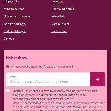
Kjøpsvilkår
Levering
Mine fakturaer
Handle og betale
Guider & Inspirasjon
Integritet
Cookie settings
Våre butikker
Ledige stillinger
Vårt ansvar
Om oss
Nyhetsbrev
Bli nyhetsbrevabonnent og få eksklusive fordeler!
Email*
Ja takk!
Jeg ønsker å motta nyhetsbrev med personlige rabatter,
tilbud og nyheter, og godkjenner behandlingen av mine
personopplysninger som beskrevet nedenfor.
Våre nyhetsbrev bruker informasjonskapsler og lignende teknologier
for å måle åpningsraten og våre kunders interesser i tilbudene våre,
for å tilby personlig tilpassede annonser og innholdsmarkedsføring,