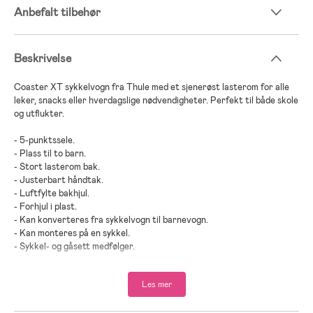
Anbefalt tilbehør
Beskrivelse
Coaster XT sykkelvogn fra Thule med et sjenerøst lasterom for alle
leker, snacks eller hverdagslige nødvendigheter. Perfekt til både skole
og utflukter.
- 5-punktssele.
- Plass til to barn.
- Stort lasterom bak.
- Justerbart håndtak.
- Luftfylte bakhjul.
- Forhjul i plast.
- Kan konverteres fra sykkelvogn til barnevogn.
- Kan monteres på en sykkel.
- Sykkel- og gåsett medfølger.
- Perfekt for sykling og herlige gåturer.
- Kan enkelt foldes sammen for enkel transport og kompakt
Les mer
oppbevaring.
- Maksvekt per sete: 22 kg.
- Maksimal vekt: 45 kg.