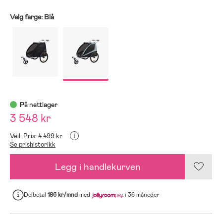
Velg farge:
Blå
På nettlager
3 548 kr
i
Veil. Pris: 4 499 kr
Se prishistorikk
Legg i handlekurven
Delbetal
186 kr/mnd
med
i 36 måneder