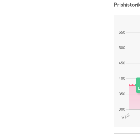
Prishistori
L