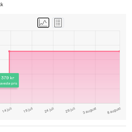
kk
379 kr
aveste pris