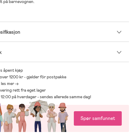
lt på barnevognen.
ifikasjon
k
s åpent kjøp
 over 1200 kr - gjelder för postpakke
- les mer ->
levering rett fra eget lager
ør 12:00 på hverdager - sendes allerede samme dag!
Spør samfunnet