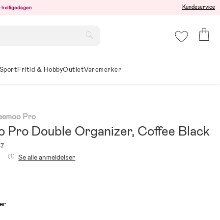
Kundeservice
er helligedagen
Sport
Fritid & Hobby
Outlet
Varemerker
Beemoo Pro
 Pro Double Organizer, Coffee Black
37
(1)
Se alle anmeldelser
er