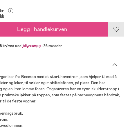
i
 kr
ikk
Legg i handlekurven
8 kr/mnd
med
i 36 måneder
ganizer fra Beemoo med et stort hovedrom, som hjelper til med å
bleier og leker, til nøkler og mobiltelefonen, på plass. Den har
ng og en liten lomme foran. Organizeren har en tynn skulderstropp i
o praktiske løkker på toppen, som festes på barnevognens håndtak,
til de fleste vogner.
 hverdagsbruk.
drom.
l hovedlommen.