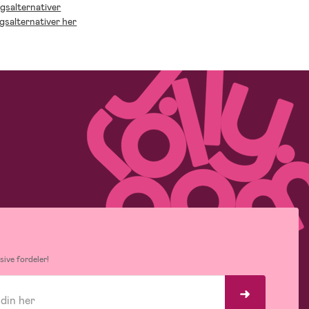
ngsalternativer
ngsalternativer her
ive fordeler!