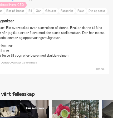
plendid Home CEO
us
Bor på landet
Bil
Går
Gåturer
Fargerikt
Reise
Dyr og natur
at og drikke
Hjem og hage
Bluey
Fantorangen
Byggesett & LEGO
rganizer
biler & Elkjøretøy
Vannlek
Beemoo pro Max
or! Ble overrasket over størrelsen på denne. Bruker denne til å ha 
 når jeg ikke orker å dra med den store stellematten. Den har masse 
 gode lommer og oppbevaringsmuligheter.
 lommer
til mye
å feste til vogn eller bære med skulderreimen
Double Organizer, Coffee Black
last mo.
vårt fellesskap