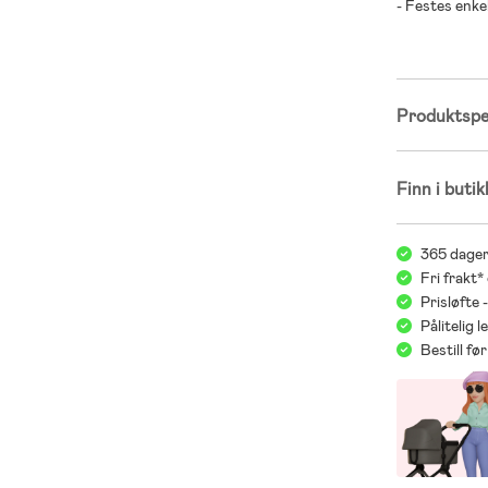
- Festes enke
Produktspes
Finn i butik
365 dager
Fri frakt*
Prisløfte 
Pålitelig 
Bestill f