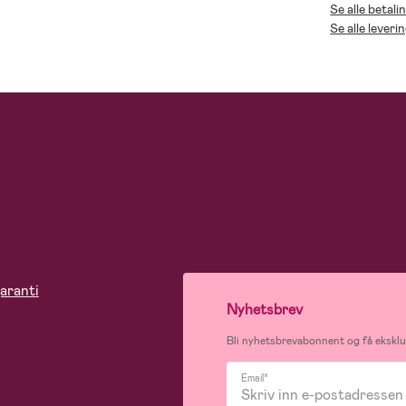
Se alle betali
Se alle leveri
aranti
Nyhetsbrev
Bli nyhetsbrevabonnent og få eksklus
Email*