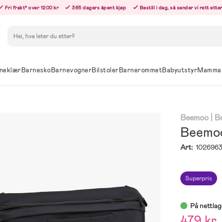
Fri frakt* over 1200 kr
365 dagers åpent kjøp
Bestill i dag, så sender vi rett ett
Søk
neklær
Barnesko
Barnevogner
Bilstoler
Barnerommet
Babyutstyr
Mamma
Beemoo
| 
Beemoo
Art:
102696
Superpris
På nettlag
479 kr