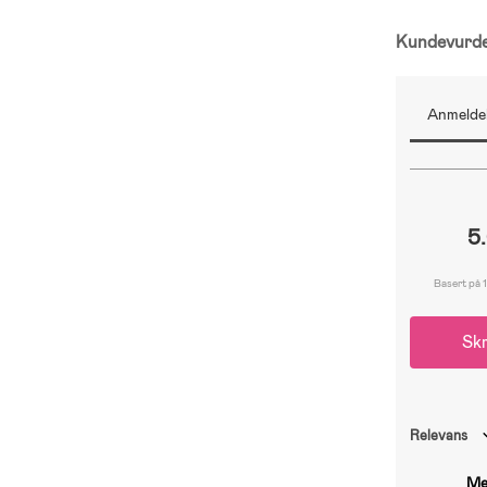
Kundevurd
Anmeldel
5
Basert på 1
Skr
Relevans
Me