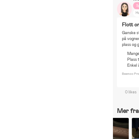
S
H
M
Flott o
El
Ganske st
på vognen
plass og
Mange
Plass 
Enkel 
Beemoo Pro 
0 likes
Mer fra 