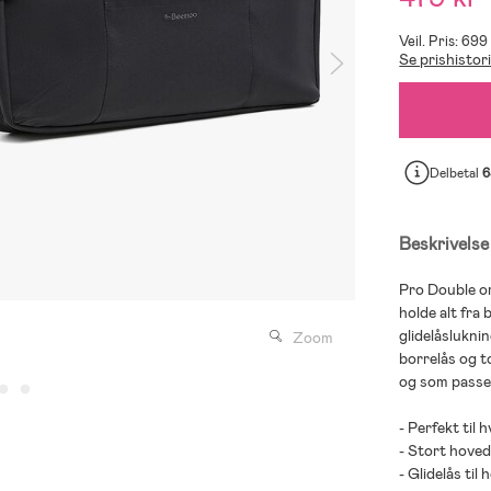
Veil. Pris: 699
Se prishistor
Delbetal
6
Beskrivelse
Pro Double or
holde alt fra 
glidelåslukni
Zoom
borrelås og t
og som passer 
- Perfekt til
- Stort hove
- Glidelås ti