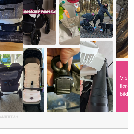
Vis 
flere 
bilder
GAMIFIERA.®