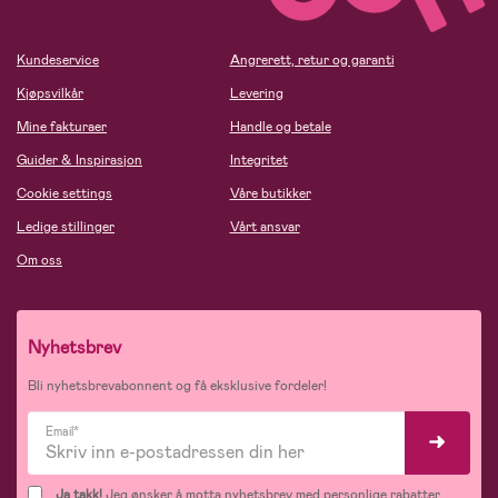
Kundeservice
Angrerett, retur og garanti
Kjøpsvilkår
Levering
Mine fakturaer
Handle og betale
Guider & Inspirasjon
Integritet
Cookie settings
Våre butikker
Ledige stillinger
Vårt ansvar
Om oss
Nyhetsbrev
Bli nyhetsbrevabonnent og få eksklusive fordeler!
Email*
Ja takk!
Jeg ønsker å motta nyhetsbrev med personlige rabatter,