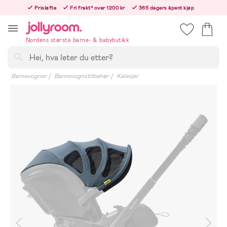
Hoppa
Prisløfte
Fri frakt* over 1200 kr
365 dagers åpent kjøp
till
Bestillinger etter 12:00 sendes neste hverdag!
innehållet
Nordens største barne- & babybutikk
Søk
Barnevogner
Barnevognstilbehør
Kalesjer