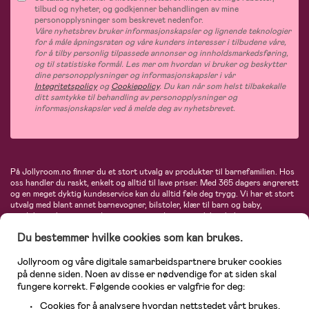
tilbud og nyheter, og godkjenner behandlingen av mine
personopplysninger som beskrevet nedenfor.
Våre nyhetsbrev bruker informasjonskapsler og lignende teknologier
for å måle åpningsraten og våre kunders interesser i tilbudene våre,
for å tilby personlig tilpassede annonser og innholdsmarkedsføring,
og til statistiske formål. Les mer om hvordan vi bruker og beskytter
dine personopplysninger og informasjonskapsler i vår
Integritetspolicy
og
Cookiepolicy
. Du kan når som helst tilbakekalle
ditt samtykke til behandling av personopplysninger og
informasjonskapsler ved å melde deg av nyhetsbrevet.
På Jollyroom.no finner du et stort utvalg av produkter til barnefamilien. Hos
oss handler du raskt, enkelt og alltid til lave priser. Med 365 dagers angrerett
og en meget dyktig kundeservice kan du alltid føle deg trygg. Vi har et stort
utvalg med blant annet barnevogner, bilstoler, klær til barn og baby,
produkter til mor, mengder av inspirerende interiør, leker, babyustyr og mye
mye mer. Vi tilbyr produkter fra velkjente merker som blant annet Britax,
Du bestemmer hvilke cookies som kan brukes.
Maxi-Cosi, Baby Jogger, BabyBjörn, Didriksons, KidKraft, Ergobaby, Philips
Avent, Neonate, Cybex, LEGO og mange flere. Velkommen inn til nordens
største nettbutikk for barn og baby!
Jollyroom og våre digitale samarbeidspartnere bruker cookies
på denne siden. Noen av disse er nødvendige for at siden skal
fungere korrekt. Følgende cookies er valgfrie for deg:
Cookies for å analysere hvordan nettstedet vårt brukes.