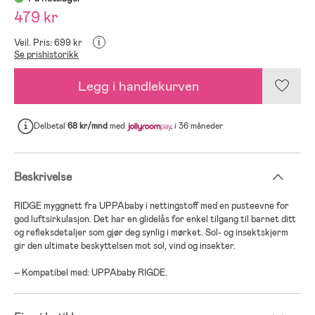
479 kr
i
Veil. Pris: 699 kr
Se prishistorikk
Legg i handlekurven
Delbetal
68 kr/mnd
med
i 36 måneder
Beskrivelse
RIDGE myggnett fra UPPAbaby i nettingstoff med en pusteevne for
god luftsirkulasjon. Det har en glidelås for enkel tilgang til barnet ditt
og refleksdetaljer som gjør deg synlig i mørket. Sol- og insektskjerm
gir den ultimate beskyttelsen mot sol, vind og insekter.
– Kompatibel med: UPPAbaby RIGDE.