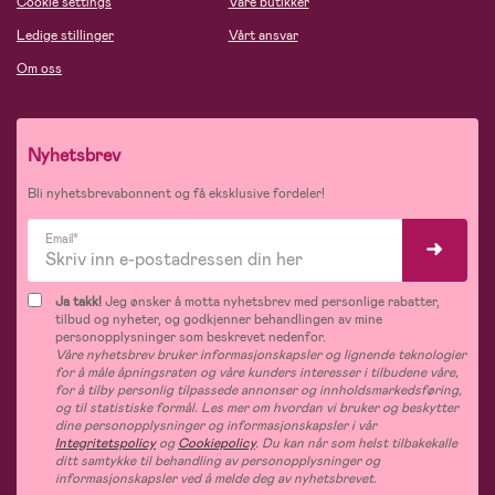
Cookie settings
Våre butikker
Ledige stillinger
Vårt ansvar
Om oss
Nyhetsbrev
Bli nyhetsbrevabonnent og få eksklusive fordeler!
Email*
Ja takk!
Jeg ønsker å motta nyhetsbrev med personlige rabatter,
tilbud og nyheter, og godkjenner behandlingen av mine
personopplysninger som beskrevet nedenfor.
Våre nyhetsbrev bruker informasjonskapsler og lignende teknologier
for å måle åpningsraten og våre kunders interesser i tilbudene våre,
for å tilby personlig tilpassede annonser og innholdsmarkedsføring,
og til statistiske formål. Les mer om hvordan vi bruker og beskytter
dine personopplysninger og informasjonskapsler i vår
Integritetspolicy
og
Cookiepolicy
. Du kan når som helst tilbakekalle
ditt samtykke til behandling av personopplysninger og
informasjonskapsler ved å melde deg av nyhetsbrevet.