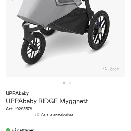
Zoom
UPPAbaby
UPPAbaby RIDGE Myggnett
Art:
10225378
(1)
Se alle anmeldelser
På nettlager