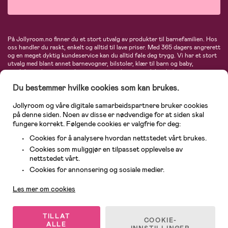
På Jollyroom.no finner du et stort utvalg av produkter til barnefamilien. Hos
oss handler du raskt, enkelt og alltid til lave priser. Med 365 dagers angrerett
og en meget dyktig kundeservice kan du alltid føle deg trygg. Vi har et stort
utvalg med blant annet barnevogner, bilstoler, klær til barn og baby,
produkter til mor, mengder av inspirerende interiør, leker, babyustyr og mye
mye mer. Vi tilbyr produkter fra velkjente merker som blant annet Britax,
Du bestemmer hvilke cookies som kan brukes.
Maxi-Cosi, Baby Jogger, BabyBjörn, Didriksons, KidKraft, Ergobaby, Philips
Avent, Neonate, Cybex, LEGO og mange flere. Velkommen inn til nordens
største nettbutikk for barn og baby!
Jollyroom og våre digitale samarbeidspartnere bruker cookies
på denne siden. Noen av disse er nødvendige for at siden skal
fungere korrekt. Følgende cookies er valgfrie for deg:
Cookies for å analysere hvordan nettstedet vårt brukes.
Cookies som muliggjør en tilpasset opplevelse av
nettstedet vårt.
Kundeservice
Cookies for annonsering og sosiale medier.
Les mer om cookies
© 2026 Jollyroom AS. Alle rettigheter reservert.
TILLAT
COOKIE-
ALLE