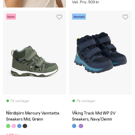
Veil. Pris: 509 kr
Nyhet
Vanntett
På nettlager
På nettlager
(0)
(2)
Nordbjörn Mercury Vanntette
Viking Track Mid WP 2V
Sneakers Mid, Grønn
Sneakers, Navy/Denim