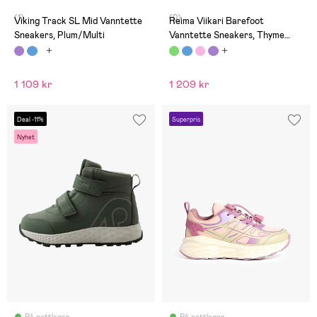
(1)
(0)
Viking Track SL Mid Vanntette
Reima Viikari Barefoot
Sneakers, Plum/Multi
Vanntette Sneakers, Thyme
Green
1 109 kr
1 209 kr
Deal -11%
Superpris
Nyhet
På nettlager
På nettlager