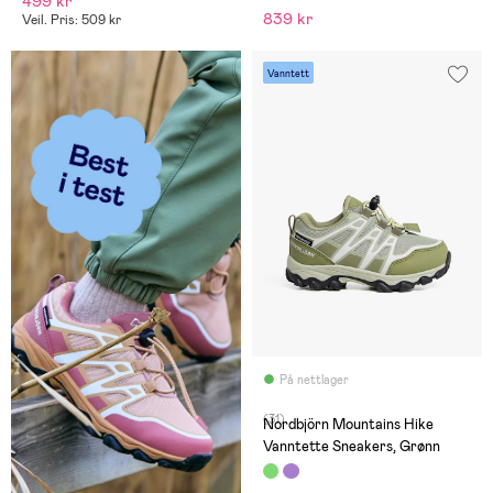
499 kr
839 kr
Veil. Pris: 509 kr
Vanntett
På nettlager
(31)
Nordbjörn Mountains Hike
Vanntette Sneakers, Grønn