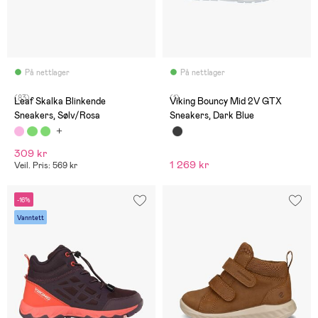
På nettlager
På nettlager
(83)
(1)
Leaf Skalka Blinkende
Viking Bouncy Mid 2V GTX
Sneakers, Sølv/Rosa
Sneakers, Dark Blue
309 kr
1 269 kr
Veil. Pris: 569 kr
-16%
Vanntett