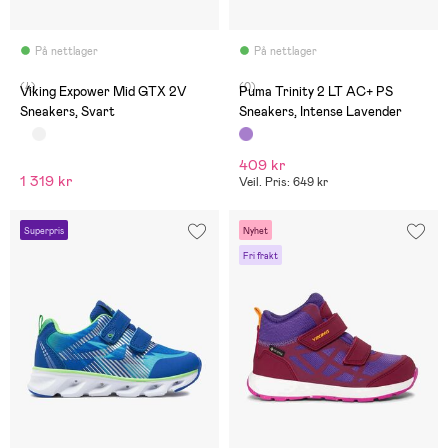
På nettlager
På nettlager
(4)
(0)
Viking Expower Mid GTX 2V
Puma Trinity 2 LT AC+ PS
Sneakers, Svart
Sneakers, Intense Lavender
409 kr
1 319 kr
Veil. Pris: 649 kr
Superpris
Nyhet
Fri frakt