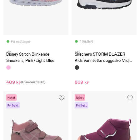
På nettlager
7 IGJEN
(0)
(0)
Disney Stitch Blinkende
Skechers STORM BLAZER
Sneakers, Pink/Light Blue
Kids Vanntette Joggesko Mid,
Svart
409 kr
869 kr
(
Uten deal
519 kr
)
Nyhet
Nyhet
Fri frakt
Fri frakt