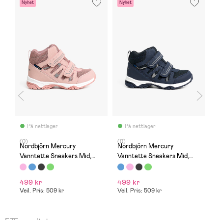
Nyhet
Nyhet
N
På nettlager
På nettlager
(0)
(0)
(
Nordbjörn Mercury
Nordbjörn Mercury
N
Vanntette Sneakers Mid,
Vanntette Sneakers Mid,
V
Rosa
Navy
G
499 kr
499 kr
4
Veil. Pris: 509 kr
Veil. Pris: 509 kr
Ve