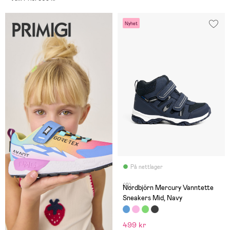
Nyhet
På nettlager
(0)
Nordbjörn Mercury Vanntette
Sneakers Mid, Navy
499 kr