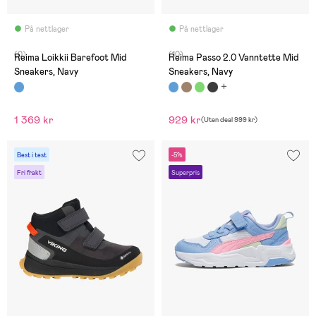
På nettlager
På nettlager
(0)
(10)
Reima Loikkii Barefoot Mid
Reima Passo 2.0 Vanntette Mid
Sneakers, Navy
Sneakers, Navy
1 369 kr
929 kr
(
Uten deal
999 kr
)
Best i test
-5%
Fri frakt
Superpris