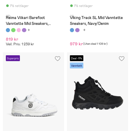
På nettlager
På nettlager
(2)
(1)
Reima Viikari Barefoot
Viking Track SL Mid Vanntette
Vanntette Mid Sneakers,
Sneakers, Navy/Denim
Twilight Blue
819 kr
979 kr
Veil. Pris: 1 239 kr
(
Uten deal
1 109 kr
)
Superpris
Deal -11%
Vanntett