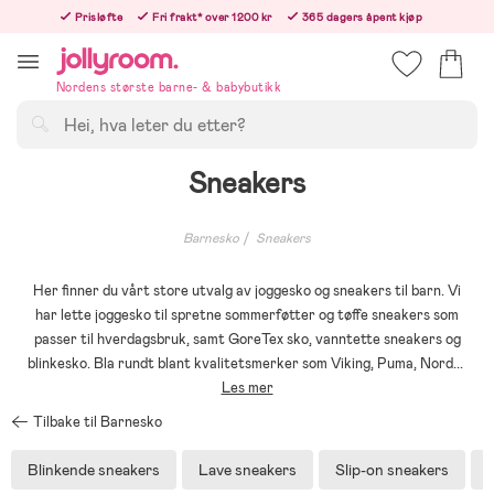
Hoppa
Prisløfte
Fri frakt* over 1200 kr
365 dagers åpent kjøp
till
Bestill nå - vi sender samme hverdag!
innehållet
Nordens største barne- & babybutikk
Søk
Sneakers
Barnesko
Sneakers
Her finner du vårt store utvalg av joggesko og sneakers til barn. Vi
har lette joggesko til spretne sommerføtter og tøffe sneakers som
passer til hverdagsbruk, samt GoreTex sko, vanntette sneakers og
blinkesko. Bla rundt blant kvalitetsmerker som Viking, Puma, Nord
...
Les mer
Tilbake til Barnesko
Blinkende sneakers
Lave sneakers
Slip-on sneakers