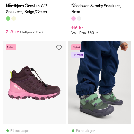
(11)
(5)
Nordbjørn Öresten WP
Nordbjørn Skooby Sneakers,
Sneakers, Beige/Green
Rosa
116 kr
319 kr
(
Medl.pris
289 kr
)
Veil. Pris: 349 kr
Nyhet
Nyhet
Fri frakt
På nettlager
På nettlager