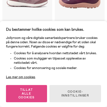
Du bestemmer hvilke cookies som kan brukes.
På nettlager
På nettlager
Jollyroom og våre digitale samarbeidspartnere bruker cookies
på denne siden. Noen av disse er nødvendige for at siden skal
(2)
(0)
Viking Veme Reflex GTX 2V Mid
Reima Hyppii Barefoot Mid
fungere korrekt. Følgende cookies er valgfrie for deg:
Vanntette Sneakers,
Sneakers, Deep Purple
Cookies for å analysere hvordan nettstedet vårt brukes.
Antiquerose
Cookies som muliggjør en tilpasset opplevelse av
nettstedet vårt.
1 269 kr
1 209 kr
Kundeservice
Cookies for annonsering og sosiale medier.
Les mer om cookies
Deal -11%
Vanntett
TILLAT
COOKIE-
ALLE
INNSTILLINGER
COOKIES