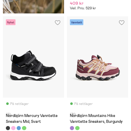
409 kr
Veil. Pris: 529 kr
Nyhet
Vanntett
På nettlager
På nettlager
(0)
(31)
Nordbjörn Mercury Vanntette
Nordbjörn Mountains Hike
Sneakers Mid, Svart
Vanntette Sneakers, Burgundy