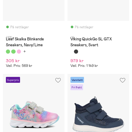
På nettlager
På nettlager
(83)
(1)
Leaf Skalka Blinkende
Viking QuickGo SL GTX
Sneakers, Navy/Lime
Sneakers, Svart
305 kr
979 kr
Veil. Pris: 569 kr
Veil. Pris: 1 149 kr
Superpris
Vanntett
Fri frakt