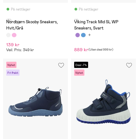
På nettlager
På nettlager
(5)
(1)
Nordbjørn Skooby Sneakers,
Viking Track Mid SL WP
Hvit/Grå
Sneakers, Svart
139 kr
889 kr
Veil. Pris: 349 kr
(
Uten deal
999 kr
)
Nyhet
Deal -7%
Fri frakt
Nyhet