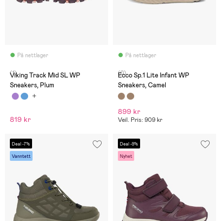
På nettlager
På nettlager
(1)
(0)
Viking Track Mid SL WP
Ecco Sp.1 Lite Infant WP
Sneakers, Plum
Sneakers, Camel
899 kr
819 kr
Veil. Pris: 909 kr
Deal -7%
Deal -9%
Vanntett
Nyhet