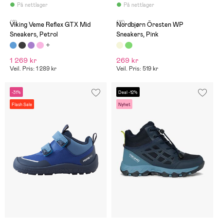
På nettlager
På nettlager
(2)
(11)
Viking Veme Reflex GTX Mid
Nordbjørn Öresten WP
Sneakers, Petrol
Sneakers, Pink
1 269 kr
269 kr
Veil. Pris: 1 289 kr
Veil. Pris: 519 kr
-31%
Deal -12%
Flash Sale
Nyhet