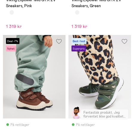
Sneakers, Pink
Sneakers, Green
1 319 kr
1 319 kr
Deal -7%
Best i test
Nyhet
Superpris
Fantastisk produkt. Jeg
forventet ikke god kvalitet
for et merke jeg ikke er
kjent med, men det virker
På nettlager
På nettlager
veldig holdbart. Setter det
på prøve nå. - dette var min