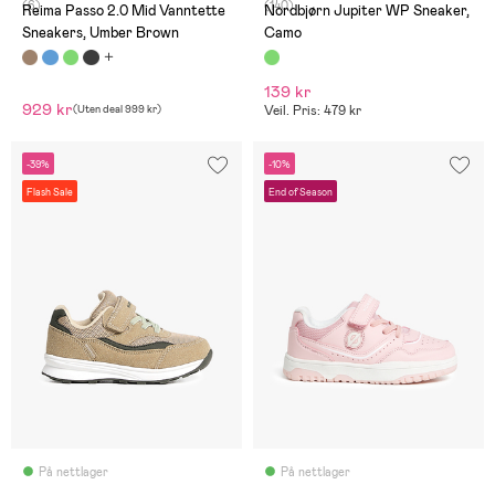
(6)
(140)
første anmeldelse, men nå...
Reima Passo 2.0 Mid Vanntette
Nordbjørn Jupiter WP Sneaker,
Etter 2 dagers bruk
Sneakers, Umber Brown
Camo
begynner materialet foran å
løsne. Jeg tror ikke
kvaliteten er så god da.
139 kr
929 kr
(
Uten deal
999 kr
)
Veil. Pris: 479 kr
-39%
-10%
Flash Sale
End of Season
På nettlager
På nettlager