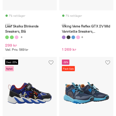
På nettlager
På nettlager
(83)
(0)
Leaf Skalka Blinkende
Viking Veme Reflex GTX 2V Mid
Sneakers, Blå
Vanntette Sneakers,
Burgundy/Violet
299 kr
1 269 kr
Veil. Pris: 569 kr
Deal -33%
-36%
Nyhet
Flash Sale