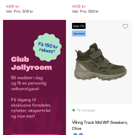
499 kr
409 kr
Veil. Pris: 509 kr
Veil. Pris: 529 kr
Deal -7%
Vanntett
På nettlager
(2)
Viking Track Mid WP Sneakers,
Olive