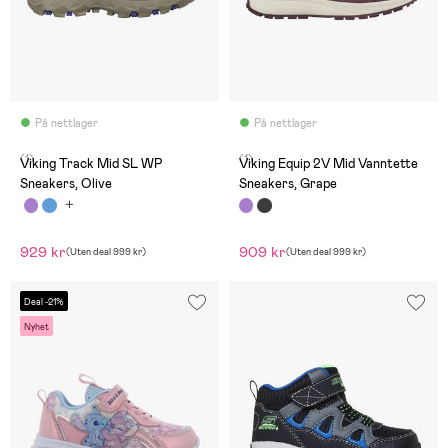
På nettlager
På nettlager
(1)
(1)
Viking Track Mid SL WP
Viking Equip 2V Mid Vanntette
Sneakers, Olive
Sneakers, Grape
929 kr
909 kr
(
Uten deal
999 kr
)
(
Uten deal
999 kr
)
Deal -21%
Nyhet