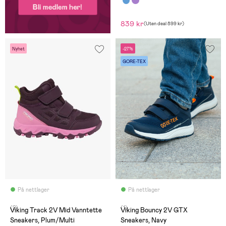
839 kr
(
Uten deal
899 kr
)
Nyhet
-27%
GORE-TEX
På nettlager
På nettlager
(2)
(1)
Viking Track 2V Mid Vanntette
Viking Bouncy 2V GTX
Sneakers, Plum/Multi
Sneakers, Navy