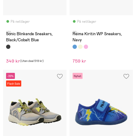
På nettlager
På nettlager
(0)
(1)
Sonic Blinkende Sneakers,
Reima Kiritin WP Sneakers,
Black/Cobalt Blue
Navy
349 kr
759 kr
(
Uten deal
519 kr
)
-39%
Nyhet
Flash Sale