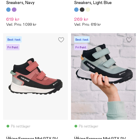
Sneakers, Navy
Sneakers, Light Blue
619 kr
269 kr
Veil. Pris: 1 099 kr
Veil. Pris: 619 kr
Best i test
Best i test
Fri frakt
Fri frakt
På nettlager
På nettlager
(4)
(4)
Viking Expower Mid GTX 2V
Viking Expower Mid GTX 2V