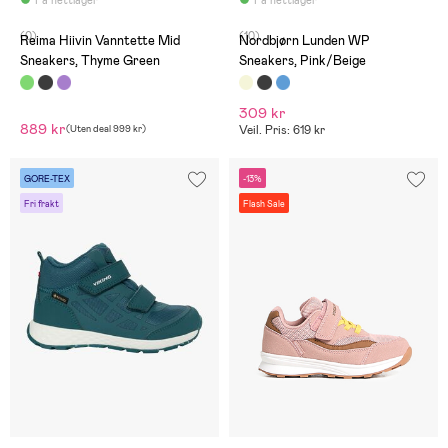
(0)
(10)
Reima Hiivin Vanntette Mid
Nordbjørn Lunden WP
Sneakers, Thyme Green
Sneakers, Pink/Beige
309 kr
889 kr
(
Uten deal
999 kr
)
Veil. Pris: 619 kr
GORE-TEX
-13%
Fri frakt
Flash Sale