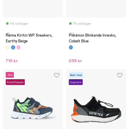
På nettlager
På nettlager
(1)
(0)
Reima Kiritin WP Sneakers,
Pokémon Blinkende Innesko,
Earthy Beige
Cobalt Blue
719 kr
239 kr
-10%
Best i test
End of Season
Superpris