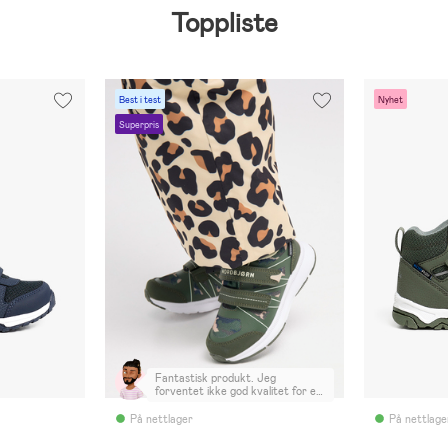
Toppliste
Best i test
Nyhet
Superpris
Fantastisk produkt. Jeg
forventet ikke god kvalitet for et
merke jeg ikke er kjent med, men
det virker veldig holdbart. Setter
På nettlager
På nettlage
det på prøve nå. - dette var min
første anmeldelse, men nå... Etter