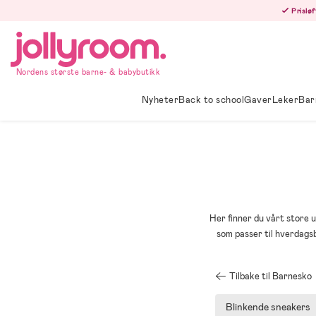
Hoppa
Prisløf
till
innehållet
Nordens største barne- & babybutikk
Nyheter
Back to school
Gaver
Leker
Bar
Her finner du vårt store u
som passer til hverdags
Tilbake til Barnesko
Blinkende sneakers