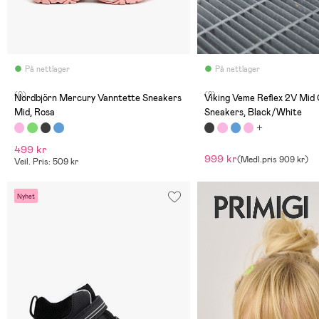
På nettlager
På nettlager
(0)
(2)
Nordbjörn Mercury Vanntette Sneakers
Viking Veme Reflex 2V Mid
Mid, Rosa
Sneakers, Black/White
499 kr
999 kr
(
Medl.pris
909 kr
)
Veil. Pris: 509 kr
Nyhet