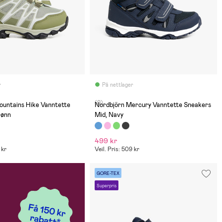
r
På nettlager
(0)
ins Hike Vanntette
Nordbjörn Mercury Vanntette Sneakers
rønn
Mid, Navy
499 kr
 kr
Veil. Pris: 509 kr
GORE-TEX
Superpris