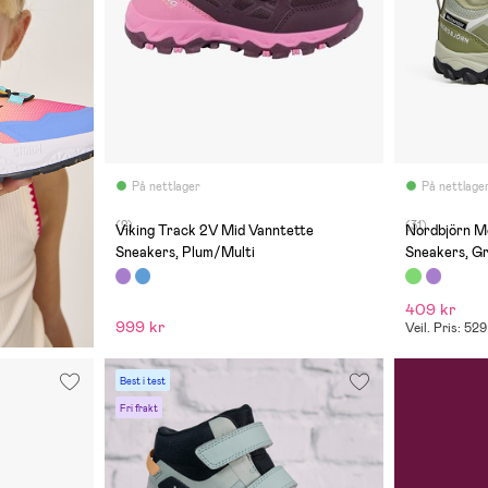
På nettlager
På nettlage
(2)
(31)
Viking Track 2V Mid Vanntette
Nordbjörn Mounta
Sneakers, Plum/Multi
Sneakers, G
409 kr
999 kr
Veil. Pris: 529
Best i test
Fri frakt