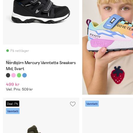
På nettlager
(0)
Nordbjörn Mercury Vanntette Sneakers
Mid, Svart
499 kr
Veil. Pris: 509 kr
Deal -7%
Vanntett
Vanntett