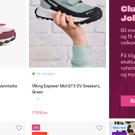
På nettlager
(4)
Viking Expower Mid GTX 2V Sneakers,
Green
1 319 kr
-31%
Best i test