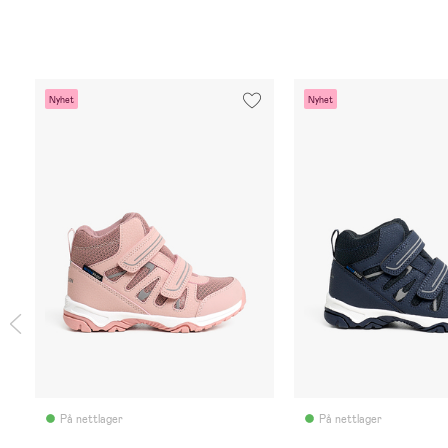
Nyhet
Nyhet
På nettlager
På nettlager