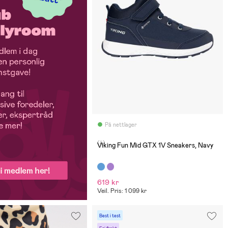
På nettlager
(4)
Viking Fun Mid GTX 1V Sneakers, Navy
619 kr
Veil. Pris: 1 099 kr
Best i test