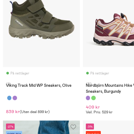
På nettlager
På nettlager
(2)
(31)
Viking Track Mid WP Sneakers, Olive
Nordbjörn Mountains Hike Vanntette
Sneakers, Burgundy
409 kr
839 kr
(
Uten deal
899 kr
)
Veil. Pris: 529 kr
-27%
-31%