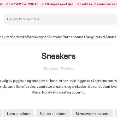
te
Fri frakt* over 1200 kr
365 dagers åpent kjøp
Bestill nå - vi sender samme 
Søk
neklær
Barnesko
Barnevogner
Bilstoler
Barnerommet
Babyutstyr
Mamma
Sneakers
Barnesko
Sneakers
tvalg av joggesko og sneakers til barn. Vi har lette joggesko til spretne som
bruk, samt GoreTex sko, vanntette sneakers og blinkesko. Bla rundt blant kva
Puma, Nordbjørn, Leaf og Superfit.
Lave sneakers
Slip-on sneakers
Streetwear sneakers