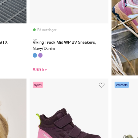
På nettlager
(2)
 GTX
Viking Track Mid WP 2V Sneakers,
Navy/Denim
839 kr
Nyhet
Vanntett