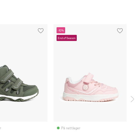
-10%
End of Season
r
På nettlager