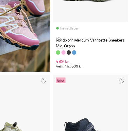
På nettlager
(0)
Nordbjörn Mercury Vanntette Sneakers
Mid, Grønn
499 kr
Veil. Pris: 509 kr
Nyhet