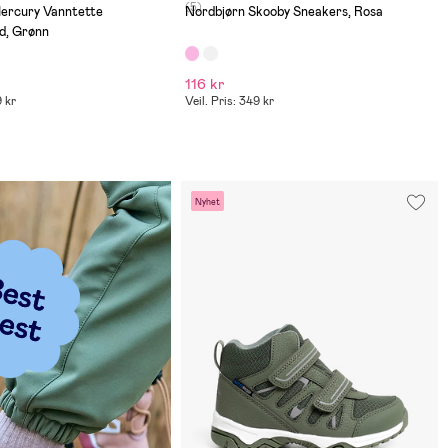
(5)
 Vanntette
Nordbjørn Skooby Sneakers, Rosa
d, Grønn
116 kr
9 kr
Veil. Pris: 349 kr
Nyhet