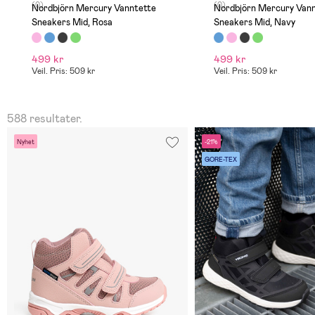
(0)
(0)
Nordbjörn Mercury Vanntette
Nordbjörn Mercury Vanntette
Sneakers Mid, Rosa
Sneakers Mid, Navy
499 kr
499 kr
Veil. Pris: 509 kr
Veil. Pris: 509 kr
588 resultater.
Nyhet
-21%
GORE-TEX