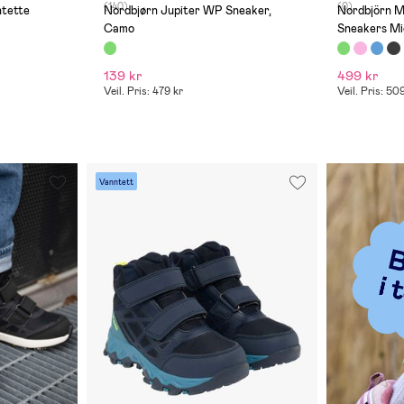
(140)
(0)
2 dagers bruk begynner
Nordbjørn Jupiter WP Sneaker,
Nordbjörn Mercury
materialet foran å løsne. Jeg tror
Camo
Sneakers Mi
ikke kvaliteten er så god da.
139 kr
499 kr
Veil. Pris: 479 kr
Veil. Pris: 50
Vanntett