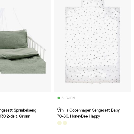
6 IGJEN
(0)
ngesett Sprinkelseng
Vanilla Copenhagen Sengesett Baby
 130 2-delt, Grønn
70x80, HoneyBee Happy