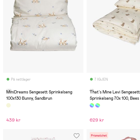
På nettlager
7 IGJEN
(0)
(1)
MiniDreams Sengesett Sprinkelseng
That's Mine Levi Sengesett
100x130 Bunny, Sandbrun
Sprinkelseng 70x 100, Bees
439 kr
629 kr
Prismatchet