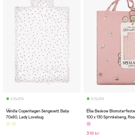
2 IGJEN
8 IGJEN
(0)
(0)
Vanilla Copenhagen Sengesett Baby
Elsa Beskow Blomsterfeste
70x80, Lady Lovebug
100 x 130 Sprinkelseng, Ros
319 kr