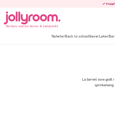
Hoppa
Prisløf
till
innehållet
Nordens største barne- & babybutikk
Nyheter
Back to school
Gaver
Leker
Bar
La barnet sove godt i 
sprinkelseng.