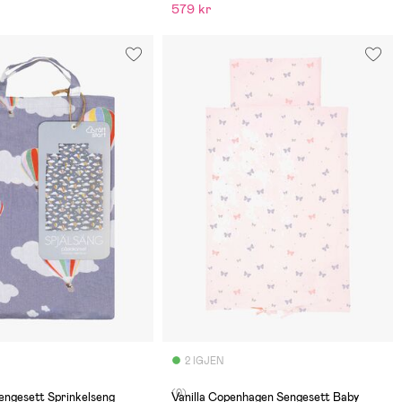
579 kr
2 IGJEN
(0)
engesett Sprinkelseng
Vanilla Copenhagen Sengesett Baby