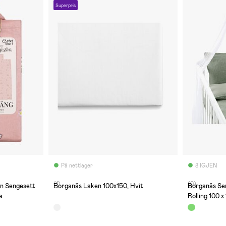
Superpris
På nettlager
8 IGJEN
(1)
(0)
n Sengesett
Borganäs Laken 100x150, Hvit
Borganäs Se
a
Rolling 100 x