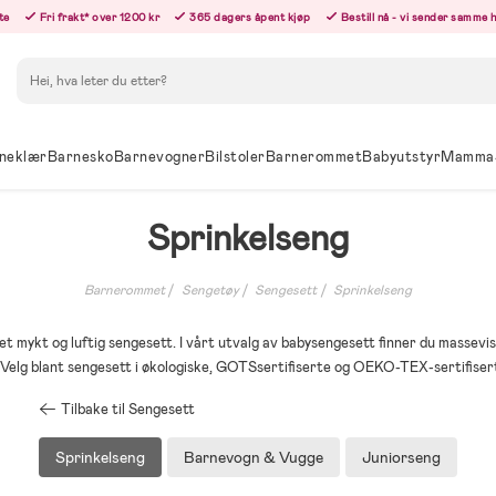
te
Fri frakt* over 1200 kr
365 dagers åpent kjøp
Bestill nå - vi sender samme 
Søk
neklær
Barnesko
Barnevogner
Bilstoler
Barnerommet
Babyutstyr
Mamma
Sprinkelseng
Barnerommet
Sengetøy
Sengesett
Sprinkelseng
et mykt og luftig sengesett. I vårt utvalg av babysengesett finner du massevis 
 Velg blant sengesett i økologiske, GOTSsertifiserte og OEKO-TEX-sertifiser
Tilbake til Sengesett
Sprinkelseng
Barnevogn & Vugge
Juniorseng