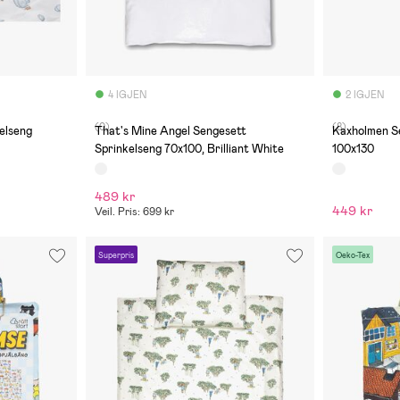
4 IGJEN
2 IGJEN
(0)
(8)
elseng
That's Mine Angel Sengesett
Kaxholmen S
Sprinkelseng 70x100, Brilliant White
100x130
489 kr
449 kr
Veil. Pris: 699 kr
Superpris
Oeko-Tex