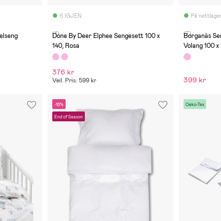
6 IGJEN
På nettlage
(1)
(7)
elseng
Done By Deer Elphee Sengesett 100 x
Borganäs Se
140, Rosa
Volang 100 x
376 kr
399 kr
Veil. Pris: 599 kr
-18%
Oeko-Tex
End of Season