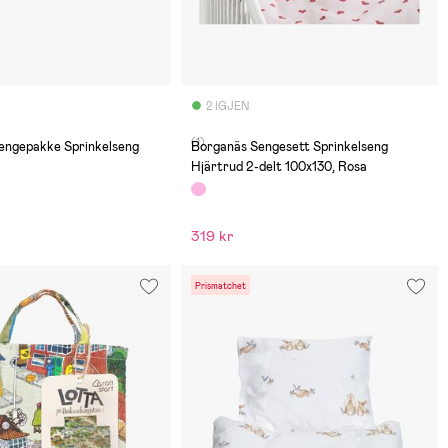
2 IGJEN
(1)
engepakke Sprinkelseng
Borganäs Sengesett Sprinkelseng
Hjärtrud 2-delt 100x130, Rosa
319 kr
Prismatchet