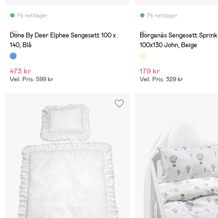
På nettlager
På nettlager
(0)
(1)
Done By Deer Elphee Sengesett 100 x
Borganäs Sengesett Sprink
140, Blå
100x130 John, Beige
473 kr
179 kr
Veil. Pris: 599 kr
Veil. Pris: 329 kr