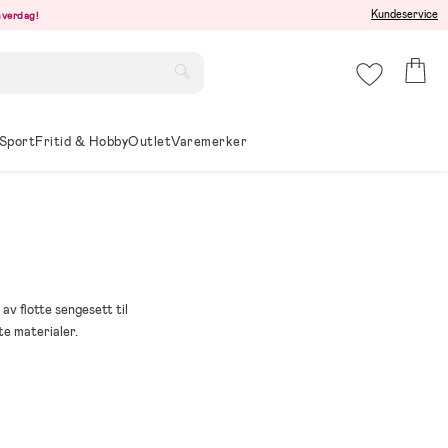
Kundeservice
hverdag!
Sport
Fritid & Hobby
Outlet
Varemerker
av flotte sengesett til
te materialer.