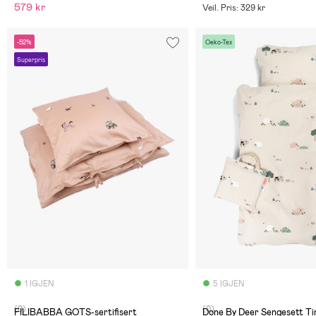
579 kr
Veil. Pris: 329 kr
-52%
Oeko-Tex
Superpris
1 IGJEN
5 IGJEN
(0)
(0)
FILIBABBA GOTS-sertifisert
Done By Deer Sengesett Ti