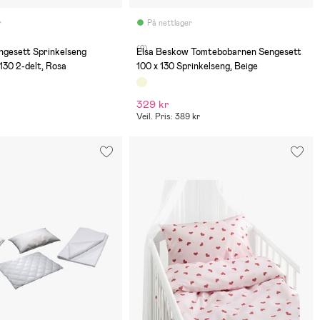
r
På nettlager
(2)
ngesett Sprinkelseng
Elsa Beskow Tomtebobarnen Sengesett
 130 2-delt, Rosa
100 x 130 Sprinkelseng, Beige
329 kr
Veil. Pris: 389 kr