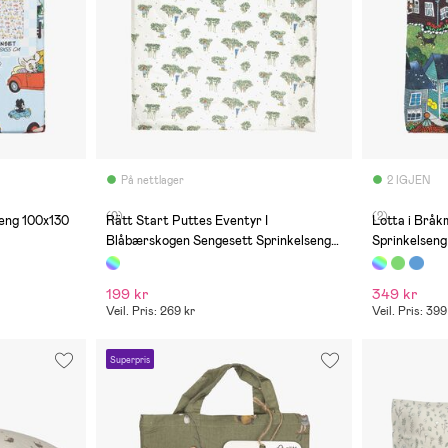
På nettlager
2 IGJEN
(0)
(2)
eng 100x130
Rätt Start Puttes Eventyr I
Lotta i Brå
Blåbærskogen Sengesett Sprinkelseng
Sprinkelseng
70x80
199 kr
349 kr
Veil. Pris: 269 kr
Veil. Pris: 399
Superpris