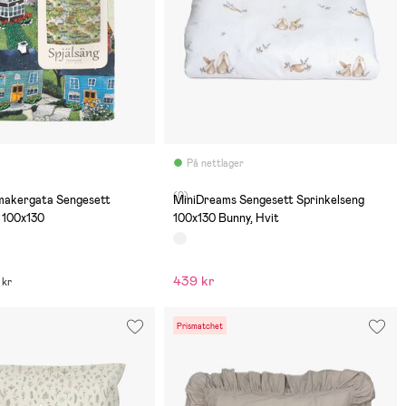
På nettlager
(0)
kmakergata Sengesett
MiniDreams Sengesett Sprinkelseng
 100x130
100x130 Bunny, Hvit
439 kr
 kr
Prismatchet