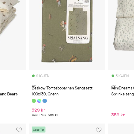
9 IGJEN
3 IGJEN
(2)
(0)
Beskow Tomtebobarnen Sengesett
MiniDreams 
 and Bears
100x130, Grønn
Sprinkelseng
329 kr
359 kr
Veil. Pris: 389 kr
Oeko-Tex