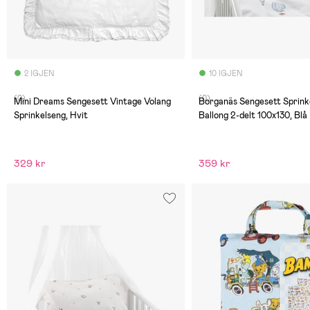
2 IGJEN
10 IGJEN
(0)
(0)
Mini Dreams Sengesett Vintage Volang
Borganäs Sengesett Sprink
Sprinkelseng, Hvit
Ballong 2-delt 100x130, Blå
329 kr
359 kr