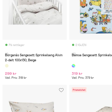
På nettlager
2 IGJEN
(1)
(0)
Borganäs Sengesett Sprinkelseng Alvin
Bamse Sengesett Sprinkels
2-delt 100x130, Beige
299 kr
319 kr
Veil. Pris: 319 kr
Veil. Pris: 379 kr
Prismatchet