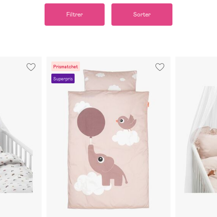
Filtrer
Sorter
Prismatchet
Superpris