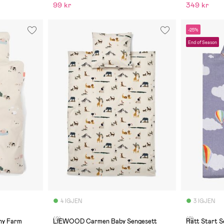
99 kr
349 kr
-25%
End of Season
4 IGJEN
3 IGJEN
(0)
(2)
ny Farm
LIEWOOD Carmen Baby Sengesett
Rätt Start S