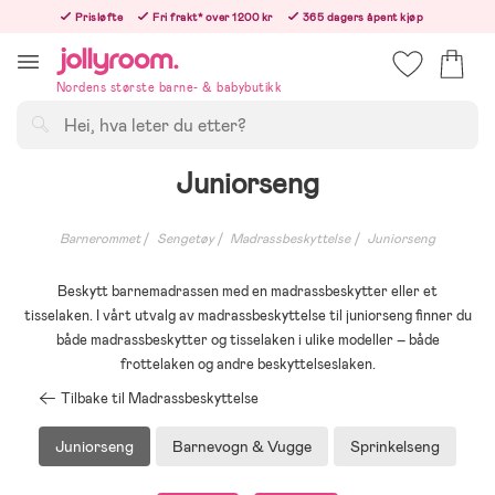
Hoppa
Prisløfte
Fri frakt* over 1200 kr
365 dagers åpent kjøp
till
Bestill i dag, så sender vi rett etter helligedagen
innehållet
Nordens største barne- & babybutikk
Søk
Juniorseng
Barnerommet
Sengetøy
Madrassbeskyttelse
Juniorseng
Beskytt barnemadrassen med en madrassbeskytter eller et
tisselaken. I vårt utvalg av madrassbeskyttelse til juniorseng finner du
både madrassbeskytter og tisselaken i ulike modeller – både
frottelaken og andre beskyttelseslaken.
Tilbake til Madrassbeskyttelse
Juniorseng
Barnevogn & Vugge
Sprinkelseng