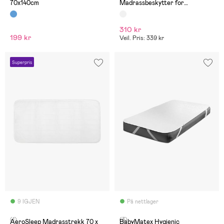
70x140cm
Madrassbeskytter for
Juniorseng 70x140 cm Vanntett,
Hvit
310 kr
199 kr
Veil. Pris: 339 kr
Superpris
9 IGJEN
På nettlager
(1)
(3)
AeroSleep Madrasstrekk 70 x
BabyMatex Hygienic