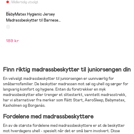
Midlertidig utsolgt
(1)
BabyMatex Hygienic Jersey
Madrassbeskytter til Barneseng
60x120 cm, Hvit
189 kr
Finn riktig madrassbeskytter til juniorsengen din
En velvalgt madrassbeskytter til juniorsengen er uunnværlig for
småbarnsfamilier. De beskytter madrassen mot søl og uhell og sørger for
langvarig komfort og hygiene. Enten du foretrekker en myk
madrassbeskytter eller trenger et slitesterkt, vanntett madrasstrekk,
har vi alternativer fra merker som Rätt Start, AeroSleep, Babymatex,
Kaxholmen og Borganäs.
Fordelene med madrassbeskyttere
En av de største fordelene med madrassbeskyttere er at de beskytter
mot hverdagens uhell - spesielt når det er små barn involvert. Disse