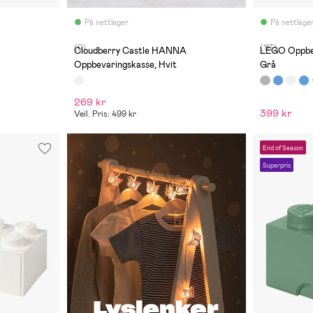
På nettlager
På nettlage
(0)
(117)
Cloudberry Castle HANNA
LEGO Oppbev
Oppbevaringskasse, Hvit
Grå
269 kr
399 kr
Veil. Pris: 499 kr
End of Season
Superpris