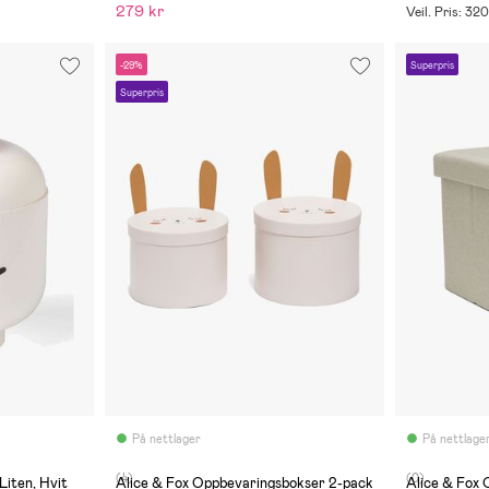
279 kr
Veil. Pris: 320
-29%
Superpris
Superpris
På nettlager
På nettlage
(4)
(0)
Liten, Hvit
Alice & Fox Oppbevaringsbokser 2-pack
Alice & Fox 