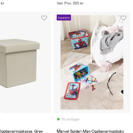
 kr
Veil. Pris: 320 kr
Superpris
r
På nettlager
(7)
Oppbevaringskasse, Grey
Marvel Spider-Man Oppbevaringsboks