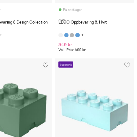
r
På nettlager
(117)
aring 8 Design Collection
LEGO Oppbevaring 8, Hvit
349 kr
Veil. Pris: 499 kr
Superpris