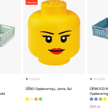
Flash Sale
2 IGJEN
10 IGJEN
(28)
(0)
LEGO Oppbevaring L Jente, Gul
LIEWOOD W
Pakk
Oppbevaring
250 kr