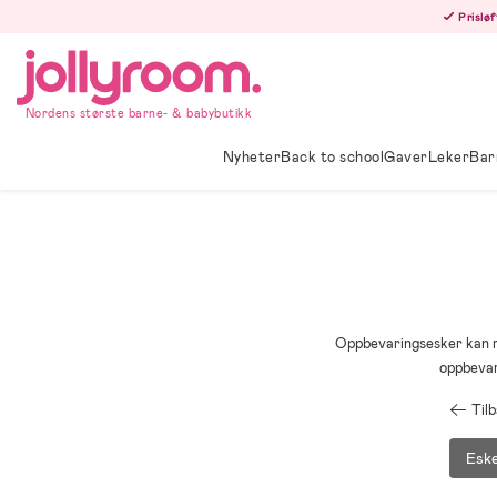
Hoppa
Prisløf
till
innehållet
Nordens største barne- & babybutikk
Nyheter
Back to school
Gaver
Leker
Bar
Oppbevaringsesker kan man
oppbevari
Til
Esk