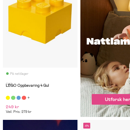
På nettlager
(44)
LEGO Oppbevaring 4 Gul
249 kr
Veil. Pris: 279 kr
-6%