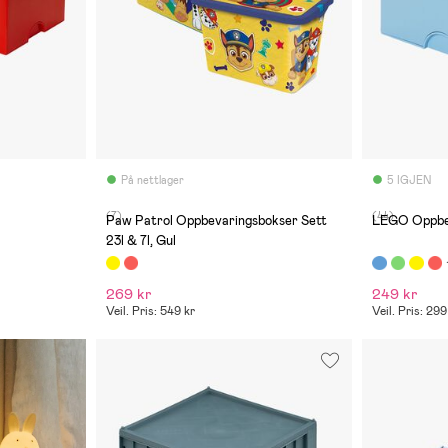
På nettlager
5 IGJEN
(7)
(44)
Paw Patrol Oppbevaringsbokser Sett
LEGO Oppbev
23l & 7l, Gul
269 kr
249 kr
Veil. Pris: 549 kr
Veil. Pris: 299