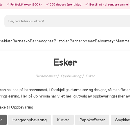
te
Fri frakt* over 1200 kr
365 dagers åpent kjøp
Bestill nå - vi sender samme 
Søk
neklær
Barnesko
Barnevogner
Bilstoler
Barnerommet
Babyutstyr
Mamma
Esker
Barnerommet
Oppbevaring
Esker
 ha inne på barnerommet, i forskjellige størrelser og designs, så man får en 
ngsløsning. Her på Jollyroom har vi et herlig utvalg av oppbevaringsesker av 
bake til Oppbevaring
er
Hengeoppbevaring
Kurver
Pappkofferter
Smykkes