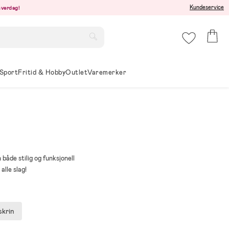
Kundeservice
hverdag!
Sport
Fritid & Hobby
Outlet
Varemerker
både stilig og funksjonell
alle slag!
krin