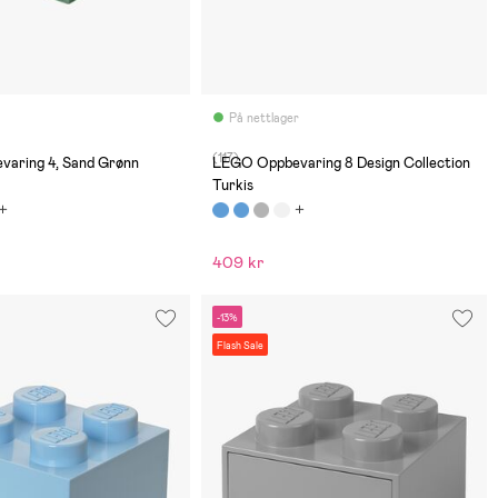
På nettlager
(117)
aring 4, Sand Grønn
LEGO Oppbevaring 8 Design Collection
Turkis
409 kr
-13%
Flash Sale