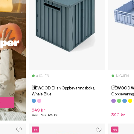
4 IGJEN
4 IGJEN
(0)
(0)
LIEWOOD Elijah Oppbevaringsboks,
LIEWOOD W
Whale Blue
Oppbevaring
349 kr
320 kr
Veil. Pris: 419 kr
-7%
-6%