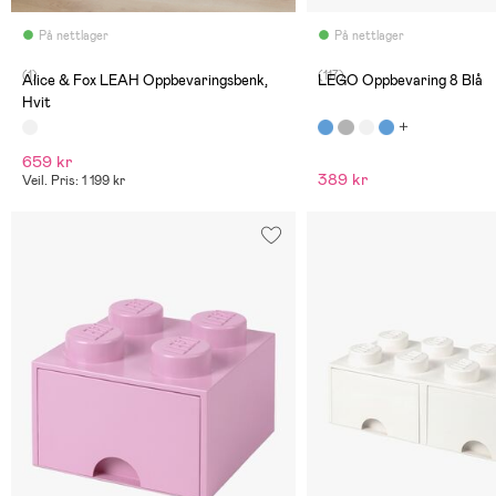
På nettlager
På nettlager
(1)
(117)
Alice & Fox LEAH Oppbevaringsbenk,
LEGO Oppbevaring 8 Blå
Hvit
659 kr
389 kr
Veil. Pris: 1 199 kr