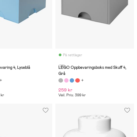
På nettlager
(22)
aring 4, Lyseblå
LEGO Oppbevaringsboks med Skuff 4,
Grå
259 kr
 kr
Veil. Pris: 399 kr