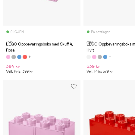
9 IGJEN
På nettlager
(22)
(39)
LEGO Oppbevaringsboks med Skuff 4,
LEGO Oppbevaringsboks me
Rosa
Hvit
384 kr
539 kr
Veil. Pris: 399 kr
Veil. Pris: 579 kr