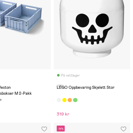
På nettlager
(28)
eston
LEGO Oppbevaring Skjelett Stor
sbokser M 2-Pakk
319 kr
-14%