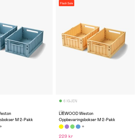
Flash Sale
6 IGJEN
(0)
eston
LIEWOOD Weston
sbokser M 2-Pakk
Oppbevaringsbokser M 2-Pakk
229 kr