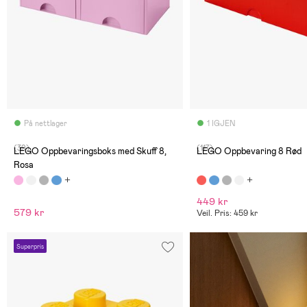
På nettlager
1 IGJEN
(39)
(117)
LEGO Oppbevaringsboks med Skuff 8,
LEGO Oppbevaring 8 Rød
Rosa
449 kr
579 kr
Veil. Pris: 459 kr
Superpris