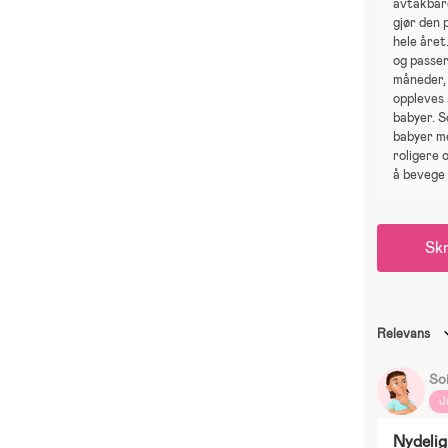
avtakbar
gjør den 
hele året
og passer
måneder,
oppleves 
babyer. S
babyer m
roligere o
å bevege 
Skr
Relevans
Soi
J
Nydeli