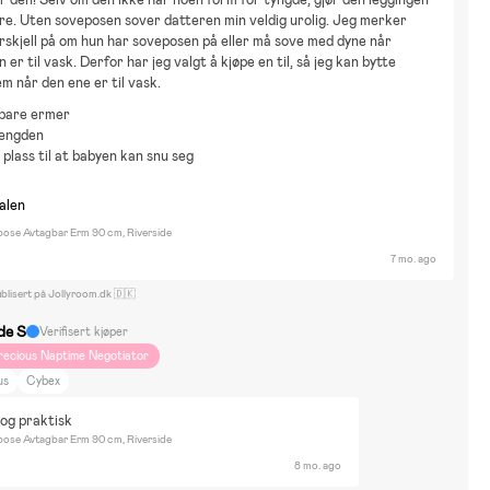
re. Uten soveposen sover datteren min veldig urolig. Jeg merker 
orskjell på om hun har soveposen på eller må sove med dyne når 
er til vask. Derfor har jeg valgt å kjøpe en til, så jeg kan bytte 
m når den ene er til vask.
bare ermer
lengden
plass til at babyen kan snu seg
nalen
epose Avtagbar Erm 90 cm, Riverside
7 mo. ago
blisert på Jollyroom.dk 🇩🇰
de S
Verifisert kjøper
recious Naptime Negotiator
us
Cybex
n og praktisk
epose Avtagbar Erm 90 cm, Riverside
8 mo. ago