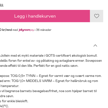
ikk
Legg i handlekurven
0 kr/mnd
med
i 36 måneder
Jollein med et mykt materiale i GOTS-sertifisert økologisk bomull.
idelås foran for enkel av- og påtaking og avtagbare ermer. Soveposen
ende effekt til den lille. Perfekt for en god natts søvn.
vepose: TOG 0,5= TYNN – Egnet for varmt vær og svært varme rom.
ed erm: TOG 1,0= MIDDELS VARM – Egnet for helårsbruk og rom
 temperatur.
 vil begrense barnets bevegelsesfrihet, noe som hjelper barnet til
edre søvn.
s for enkle bleiskift.
 40°C.