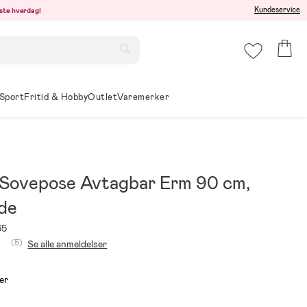
Kundeservice
este hverdag!
Sport
Fritid & Hobby
Outlet
Varemerker
n Sovepose Avtagbar Erm 90 cm,
ide
65
(5)
Se alle anmeldelser
er