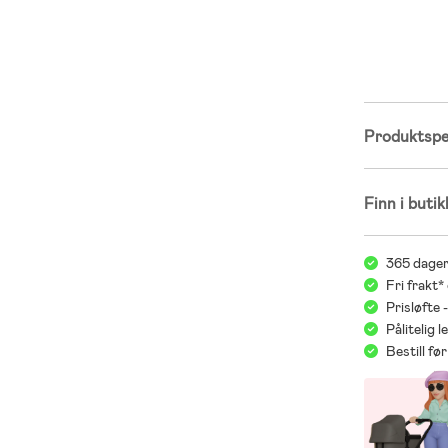
- Anbefalt ald
- 100 % GOTS-
Produktspes
Finn i butik
365 dager
Fri frakt*
Prisløfte 
Pålitelig 
Bestill f