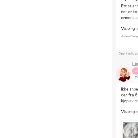
Ett stjer
det er to
ermene av
Vis origi
Jollein Sov
Opprinnelig pu
Li
J
Th
Ikke anbe
den fra 6
kjøp av m
Vis origi