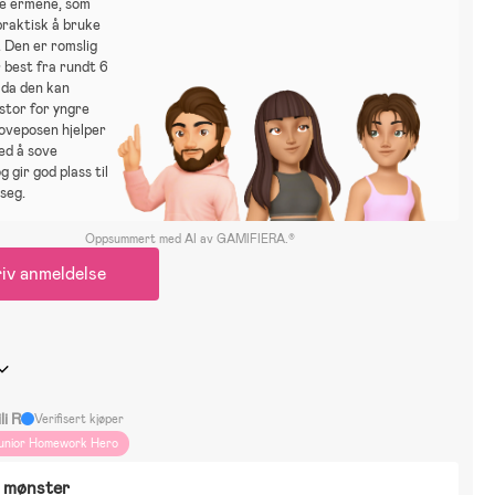
e ermene, som
praktisk å bruke
. Den er romslig
 best fra rundt 6
 da den kan
stor for yngre
oveposen hjelper
ed å sove
g gir god plass til
seg.
Oppsummert med AI av GAMIFIERA.®
iv anmeldelse
li R
Verifisert kjøper
unior Homework Hero
g mønster