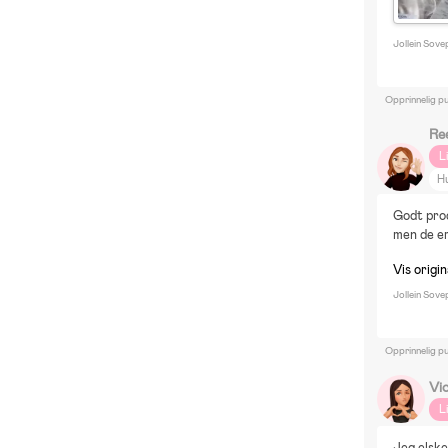
Jollein Sov
Opprinnelig pu
Re
L
H
Godt prod
men de er
Vis origi
Jollein Sov
Opprinnelig pu
Vi
L
Jeg elske