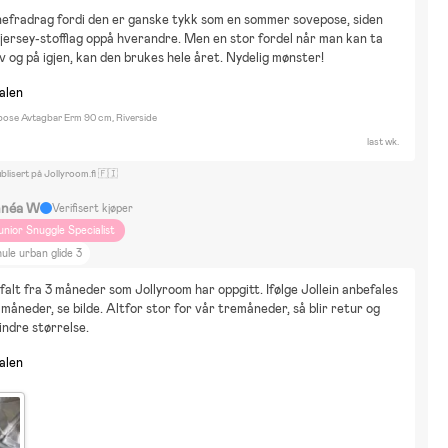
nefradrag fordi den er ganske tykk som en sommer sovepose, siden 
 jersey-stofflag oppå hverandre. Men en stor fordel når man kan ta 
 og på igjen, kan den brukes hele året. Nydelig mønster!
nalen
epose Avtagbar Erm 90 cm, Riverside
last wk.
blisert på Jollyroom.fi 🇫🇮
nnéa W
Verifisert kjøper
unior Snuggle Specialist
ule urban glide 3
falt fra 3 måneder som Jollyroom har oppgitt. Ifølge Jollein anbefales 
 måneder, se bilde. Altfor stor for vår tremåneder, så blir retur og 
indre størrelse.
nalen