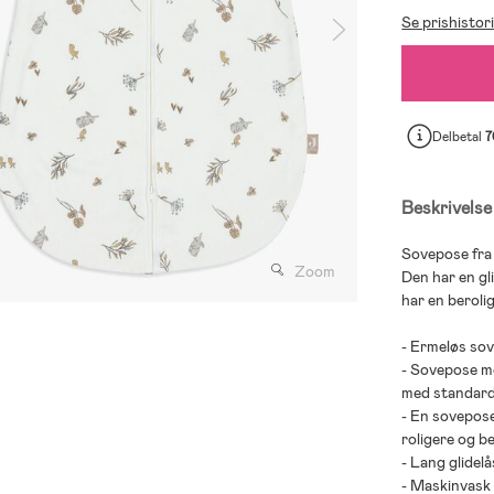
Se prishistor
Delbetal
7
Beskrivelse
Sovepose fra 
Zoom
Den har en gl
har en berolig
- Ermeløs so
- Sovepose m
med standard
- En sovepose
roligere og b
- Lang glidelå
- Maskinvask