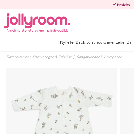
Hoppa
Prisløfte
till
innehållet
Nordens største barne- & babybutikk
Nyheter
Back to school
Gaver
Leker
Bar
Barnerommet
Barnesenger & Tilbehør
Sengetilbehør
Soveposer