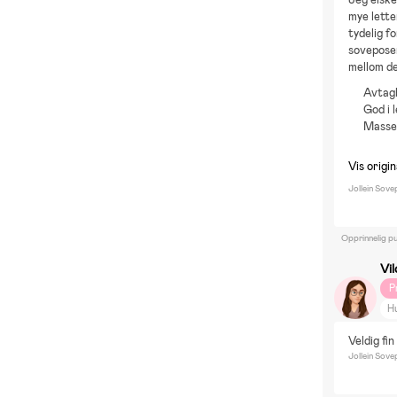
mye lette
tydelig f
soveposen 
mellom de
Avtag
God i 
Masse 
Vis origi
Jollein Sov
Opprinnelig pu
Vil
P
H
Veldig fi
Jollein Sov