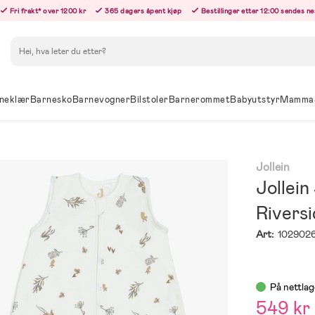
Fri frakt* over 1200 kr
365 dagers åpent kjøp
Bestillinger etter 12:00 sendes n
Søk
neklær
Barnesko
Barnevogner
Bilstoler
Barnerommet
Babyutstyr
Mamma
Jollein
Jollei
Rivers
Art:
102902
På nettlag
549 kr