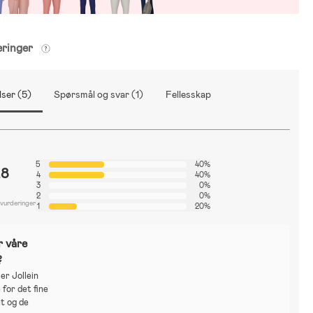
eringer
ser (5)
Spørsmål og svar (1)
Fellesskap
5
40%
.8
4
40%
3
0%
2
0%
 vurderinger
1
20%
r våre
?
er Jollein
for det fine
t og de