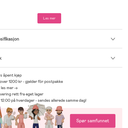
er: fra 3 måneder.
Les mer
sertifisert økologisk bomull.
ifikasjon
k
s åpent kjøp
 over 1200 kr - gjelder för postpakke
- les mer ->
levering rett fra eget lager
ør 12:00 på hverdager - sendes allerede samme dag!
Spør samfunnet