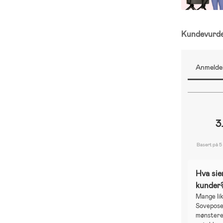
Kundevurd
Anmeldel
3
Basert på 5
Hva sie
kunder
Mange lik
Sovepose 
mønstere