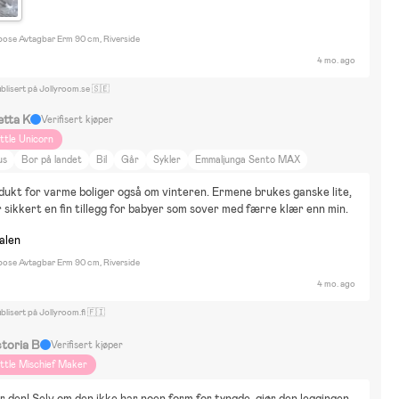
epose Avtagbar Erm 90 cm, Riverside
4 mo. ago
blisert på Jollyroom.se 🇸🇪
etta K
Verifisert kjøper
ittle Unicorn
us
Bor på landet
Bil
Går
Sykler
Emmaljunga Sento MAX
ukt for varme boliger også om vinteren. Ermene brukes ganske lite, 
 sikkert en fin tillegg for babyer som sover med færre klær enn min.
nalen
epose Avtagbar Erm 90 cm, Riverside
4 mo. ago
blisert på Jollyroom.fi 🇫🇮
ctoria B
Verifisert kjøper
ittle Mischief Maker
r den! Selv om den ikke har noen form for tyngde, gjør den leggingen 