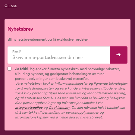
Om oss
Nyhetsbrev
Bli nyhetsbrevabonnent og få eksklusive fordeler!
Email*
Ja takk!
Jeg ønsker å motta nyhetsbrev med personlige rabatter,
tilbud og nyheter, og godkjenner behandlingen av mine
personopplysninger som beskrevet nedenfor.
Våre nyhetsbrev bruker informasjonskapsler og lignende teknologier
for å måle åpningsraten og våre kunders interesser i tilbudene våre,
for å tilby personlig tilpassede annonser og innholdsmarkedsføring,
og til statistiske formål. Les mer om hvordan vi bruker og beskytter
dine personopplysninger og informasjonskapsler i vår
Integritetspolicy
og
Cookiepolicy
. Du kan når som helst tilbakekalle
ditt samtykke til behandling av personopplysninger og
informasjonskapsler ved å melde deg av nyhetsbrevet.