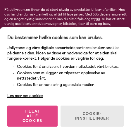
På Jollyroom.no finner du et stort utvalg av produkter til barnefamilien. Hos
oss handler du raskt, enkelt og alltid til lave priser. Med 365 dagers angrerett
og en meget dyktig kundeservice kan du alltid føle deg trygg. Vi har et stort
utvalg med blant annet barnevogner, bilstoler, klær til barn og baby,
produkter til mor, mengder av inspirerende interiør, leker, babyustyr og mye
mye mer. Vi tilbyr produkter fra velkjente merker som blant annet Britax,
Du bestemmer hvilke cookies som kan brukes.
Maxi-Cosi, Baby Jogger, BabyBjörn, Didriksons, KidKraft, Ergobaby, Philips
Avent, Neonate, Cybex, LEGO og mange flere. Velkommen inn til nordens
største nettbutikk for barn og baby!
Jollyroom og våre digitale samarbeidspartnere bruker cookies
på denne siden. Noen av disse er nødvendige for at siden skal
fungere korrekt. Følgende cookies er valgfrie for deg:
Cookies for å analysere hvordan nettstedet vårt brukes.
Cookies som muliggjør en tilpasset opplevelse av
nettstedet vårt.
Kundeservice
Cookies for annonsering og sosiale medier.
Les mer om cookies
© 2026 Jollyroom AS. Alle rettigheter reservert.
TILLAT
COOKIE-
ALLE
INNSTILLINGER
COOKIES