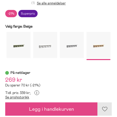
(1)
Se alle anmeldelser
-21%
Superpris
Velg farge:
Beige
På nettlager
269 kr
Du sparer 70 kr (-21%)
i
Tidl. pris: 339 kr;
Se prishistorikk
Legg i handlekurven