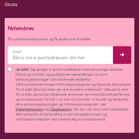
Om oss
Nyhetsbrev
Bli nyhetsbrevabonnent og få eksklusive fordeler!
Email*
Ja takk!
Jeg ønsker å motta nyhetsbrev med personlige rabatter,
tilbud og nyheter, og godkjenner behandlingen av mine
personopplysninger som beskrevet nedenfor.
Våre nyhetsbrev bruker informasjonskapsler og lignende teknologier
for å måle åpningsraten og våre kunders interesser i tilbudene våre,
for å tilby personlig tilpassede annonser og innholdsmarkedsføring,
og til statistiske formål. Les mer om hvordan vi bruker og beskytter
dine personopplysninger og informasjonskapsler i vår
Integritetspolicy
og
Cookiepolicy
. Du kan når som helst tilbakekalle
ditt samtykke til behandling av personopplysninger og
informasjonskapsler ved å melde deg av nyhetsbrevet.