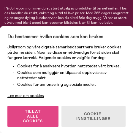
På Jollyroom.no finner du et stort utvalg av produkter til barnefamilien. Hos
oss handler du raskt, enkelt og alltid til lave priser. Med 365 dagers angrerett
og en meget dyktig kundeservice kan du alltid føle deg trygg. Vi har et stort
utvalg med blant annet barnevogner, bilstoler, klær til barn og baby,
produkter til mor, mengder av inspirerende interiør, leker, babyustyr og mye
mye mer. Vi tilbyr produkter fra velkjente merker som blant annet Britax,
Du bestemmer hvilke cookies som kan brukes.
Maxi-Cosi, Baby Jogger, BabyBjörn, Didriksons, KidKraft, Ergobaby, Philips
Avent, Neonate, Cybex, LEGO og mange flere. Velkommen inn til nordens
største nettbutikk for barn og baby!
Jollyroom og våre digitale samarbeidspartnere bruker cookies
på denne siden. Noen av disse er nødvendige for at siden skal
fungere korrekt. Følgende cookies er valgfrie for deg:
Cookies for å analysere hvordan nettstedet vårt brukes.
Cookies som muliggjør en tilpasset opplevelse av
nettstedet vårt.
Kundeservice
Cookies for annonsering og sosiale medier.
Les mer om cookies
© 2026 Jollyroom AS. Alle rettigheter reservert.
TILLAT
COOKIE-
ALLE
INNSTILLINGER
COOKIES