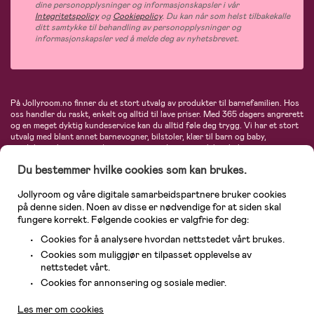
dine personopplysninger og informasjonskapsler i vår
Integritetspolicy
og
Cookiepolicy
. Du kan når som helst tilbakekalle
ditt samtykke til behandling av personopplysninger og
informasjonskapsler ved å melde deg av nyhetsbrevet.
På Jollyroom.no finner du et stort utvalg av produkter til barnefamilien. Hos
oss handler du raskt, enkelt og alltid til lave priser. Med 365 dagers angrerett
og en meget dyktig kundeservice kan du alltid føle deg trygg. Vi har et stort
utvalg med blant annet barnevogner, bilstoler, klær til barn og baby,
produkter til mor, mengder av inspirerende interiør, leker, babyustyr og mye
mye mer. Vi tilbyr produkter fra velkjente merker som blant annet Britax,
Du bestemmer hvilke cookies som kan brukes.
Maxi-Cosi, Baby Jogger, BabyBjörn, Didriksons, KidKraft, Ergobaby, Philips
Avent, Neonate, Cybex, LEGO og mange flere. Velkommen inn til nordens
største nettbutikk for barn og baby!
Jollyroom og våre digitale samarbeidspartnere bruker cookies
på denne siden. Noen av disse er nødvendige for at siden skal
fungere korrekt. Følgende cookies er valgfrie for deg:
Cookies for å analysere hvordan nettstedet vårt brukes.
Cookies som muliggjør en tilpasset opplevelse av
nettstedet vårt.
Kundeservice
Cookies for annonsering og sosiale medier.
Les mer om cookies