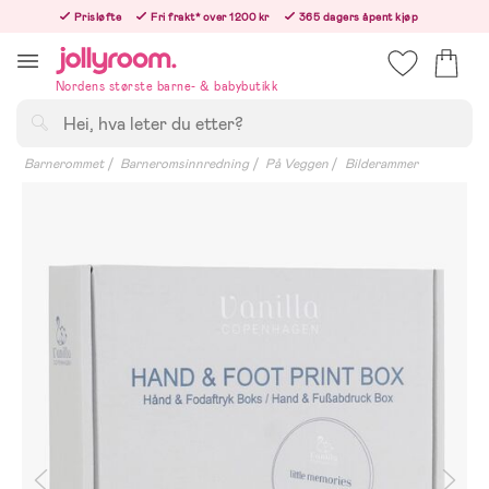
Hoppa
Prisløfte
Fri frakt* over 1200 kr
365 dagers åpent kjøp
till
Bestill i dag, så sender vi rett etter helligedagen
innehållet
Nordens største barne- & babybutikk
Søk
Barnerommet
Barneromsinnredning
På Veggen
Bilderammer