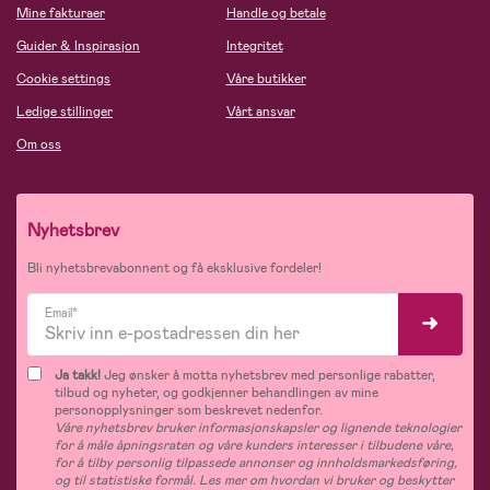
Mine fakturaer
Handle og betale
Guider & Inspirasjon
Integritet
Cookie settings
Våre butikker
Ledige stillinger
Vårt ansvar
Om oss
Nyhetsbrev
Bli nyhetsbrevabonnent og få eksklusive fordeler!
Email*
Ja takk!
Jeg ønsker å motta nyhetsbrev med personlige rabatter,
tilbud og nyheter, og godkjenner behandlingen av mine
personopplysninger som beskrevet nedenfor.
Våre nyhetsbrev bruker informasjonskapsler og lignende teknologier
for å måle åpningsraten og våre kunders interesser i tilbudene våre,
for å tilby personlig tilpassede annonser og innholdsmarkedsføring,
og til statistiske formål. Les mer om hvordan vi bruker og beskytter