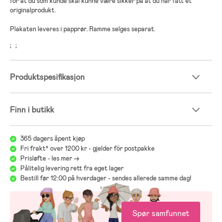
for at du som kunde skal kunne være sikker på at du har fått et
originalprodukt.
Plakaten leveres i papprør. Ramme selges separat.
;
;
Produktspesifikasjon
Finn i butikk
365 dagers åpent kjøp
Fri frakt* over 1200 kr - gjelder för postpakke
Prisløfte - les mer ->
Pålitelig levering rett fra eget lager
Bestill før 12:00 på hverdager - sendes allerede samme dag!
Spør samfunnet