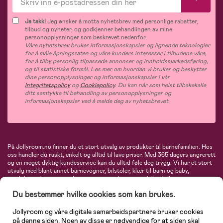
Ja takk!
Jeg ønsker å motta nyhetsbrev med personlige rabatter,
tilbud og nyheter, og godkjenner behandlingen av mine
personopplysninger som beskrevet nedenfor.
Våre nyhetsbrev bruker informasjonskapsler og lignende teknologier
for å måle åpningsraten og våre kunders interesser i tilbudene våre,
for å tilby personlig tilpassede annonser og innholdsmarkedsføring,
og til statistiske formål. Les mer om hvordan vi bruker og beskytter
dine personopplysninger og informasjonskapsler i vår
Integritetspolicy
og
Cookiepolicy
. Du kan når som helst tilbakekalle
ditt samtykke til behandling av personopplysninger og
informasjonskapsler ved å melde deg av nyhetsbrevet.
På Jollyroom.no finner du et stort utvalg av produkter til barnefamilien. Hos
oss handler du raskt, enkelt og alltid til lave priser. Med 365 dagers angrerett
og en meget dyktig kundeservice kan du alltid føle deg trygg. Vi har et stort
utvalg med blant annet barnevogner, bilstoler, klær til barn og baby,
produkter til mor, mengder av inspirerende interiør, leker, babyustyr og mye
mye mer. Vi tilbyr produkter fra velkjente merker som blant annet Britax,
Du bestemmer hvilke cookies som kan brukes.
Maxi-Cosi, Baby Jogger, BabyBjörn, Didriksons, KidKraft, Ergobaby, Philips
Avent, Neonate, Cybex, LEGO og mange flere. Velkommen inn til nordens
største nettbutikk for barn og baby!
Jollyroom og våre digitale samarbeidspartnere bruker cookies
på denne siden. Noen av disse er nødvendige for at siden skal