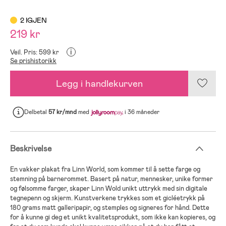
2 IGJEN
219 kr
i
Veil. Pris: 599 kr
Se prishistorikk
Legg i handlekurven
Delbetal
57 kr/mnd
med
i 36 måneder
Beskrivelse
En vakker plakat fra Linn World, som kommer til å sette farge og
stemning på barnerommet. Basert på natur, mennesker, unike former
og følsomme farger, skaper Linn Wold unikt uttrykk med sin digitale
tegnepenn og skjerm. Kunstverkene trykkes som et gicléetrykk på
180 grams matt galleripapir, og stemples og signeres for hånd. Dette
for å kunne gi deg et unikt kvalitetsprodukt, som ikke kan kopieres, og