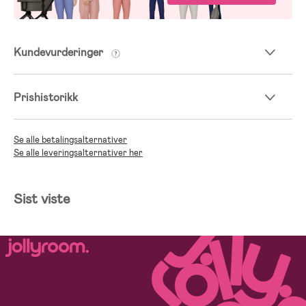
Kundevurderinger
Prishistorikk
Se alle betalingsalternativer
Se alle leveringsalternativer her
Sist viste