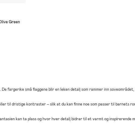
/Olive Green
. De fargerike små flaggene blir en leken detalj som rammer inn soveområdet,
ller til dristige kontraster – slik at du kan finne noe som passer til barnets r
ntasien kan ta plass og hvor hver detalj bidrar til et varmt og inspirerende mi