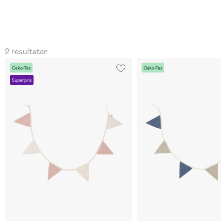
2 resultater.
Oeko-Tex
Oeko-Tex
Superpris