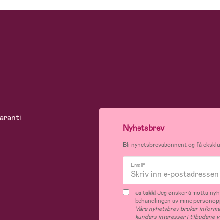
aranti
Nyhetsbrev
Bli nyhetsbrevabonnent og få eksklus
Email*
Ja takk!
Jeg ønsker å motta nyhe
behandlingen av mine personop
Våre nyhetsbrev bruker informas
kunders interesser i tilbudene v