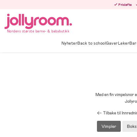
Hoppa
Prisløfte
till
innehållet
Nordens største barne- & babybutikk
Nyheter
Back to school
Gaver
Leker
Bar
Med en fin vimpelsnor e
Jollyr
Tilbake til Innredn
Vimpler
Boks