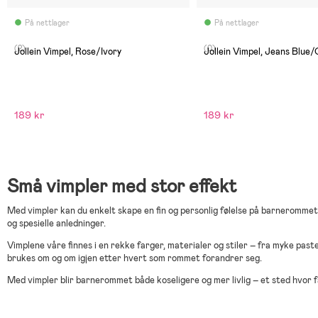
På nettlager
På nettlager
(2)
(0)
Jollein Vimpel, Rose/Ivory
Jollein Vimpel, Jeans Blue
189 kr
189 kr
Små vimpler med stor effekt
Med vimpler kan du enkelt skape en fin og personlig følelse på barnerommet
og spesielle anledninger.
Vimplene våre finnes i en rekke farger, materialer og stiler – fra myke paste
brukes om og om igjen etter hvert som rommet forandrer seg.
Med vimpler blir barnerommet både koseligere og mer livlig – et sted hvor fa