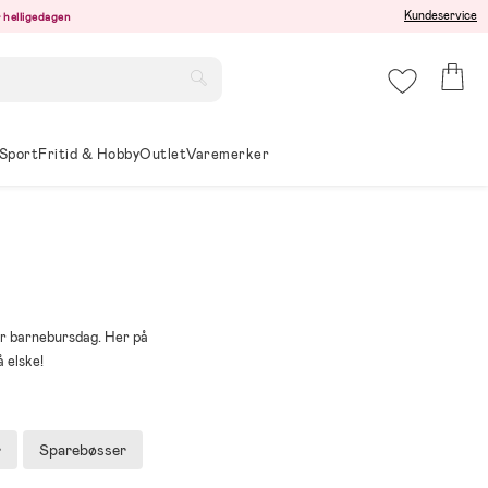
Kundeservice
er helligedagen
Sport
Fritid & Hobby
Outlet
Varemerker
per barnebursdag. Her på
 elske!
r
Sparebøsser