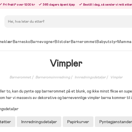
Fri frakt* over 1200 kr
365 dagers åpent kjøp
Bestill i dag, så sender vi rett ett
Søk
neklær
Barnesko
Barnevogner
Bilstoler
Barnerommet
Babyutstyr
Mamma
Vimpler
Barnerommet
Barneromsinnredning
Innredningsdetaljer
Vimpler
ller to, kan du pynte opp barnerommet på et blunk, og ikke minst fikse en su
oom har vi massevis av dekorative og barnevennlige vimpler barna kommer til å
ingsdetaljer
tøtter
Innredningsdetaljer
Papirkurver
Pyntegjenstande