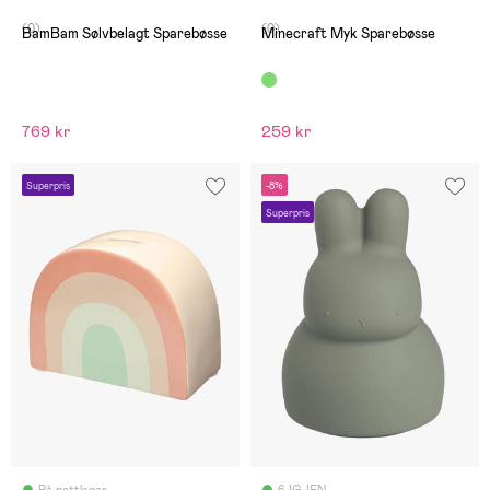
(0)
(0)
BamBam Sølvbelagt Sparebøsse
Minecraft Myk Sparebøsse
769 kr
259 kr
Superpris
-8%
Superpris