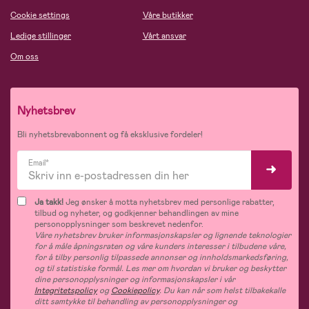
Cookie settings
Våre butikker
Ledige stillinger
Vårt ansvar
Om oss
Nyhetsbrev
Bli nyhetsbrevabonnent og få eksklusive fordeler!
Email*
Ja takk!
Jeg ønsker å motta nyhetsbrev med personlige rabatter,
tilbud og nyheter, og godkjenner behandlingen av mine
personopplysninger som beskrevet nedenfor.
Våre nyhetsbrev bruker informasjonskapsler og lignende teknologier
for å måle åpningsraten og våre kunders interesser i tilbudene våre,
for å tilby personlig tilpassede annonser og innholdsmarkedsføring,
og til statistiske formål. Les mer om hvordan vi bruker og beskytter
dine personopplysninger og informasjonskapsler i vår
Integritetspolicy
og
Cookiepolicy
. Du kan når som helst tilbakekalle
ditt samtykke til behandling av personopplysninger og