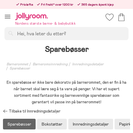
Hoppa
Prisløfte
Fri frakt* over 1200 kr
365 dagers åpent kjøp
till
Bestill i dag, så sender vi rett etter helligedagen
innehållet
Nordens største barne- & babybutikk
Søk
Sparebøsser
Barnerommet
Barneromsinnredning
Innredningsdetaljer
Sparebøsser
En sparebøsse er ikke bare dekorativ på barnerommet, den er fin å ha
når barnet skal lære seg å ta vare på penger. Vi har et supert
sortiment med fantasirike og barnevennlige sparebøsser som
garantert vil passe inn på barnerommet!
Tilbake til Innredningsdetaljer
Sparebøsser
Bokstøtter
Innredningsdetaljer
Papirk