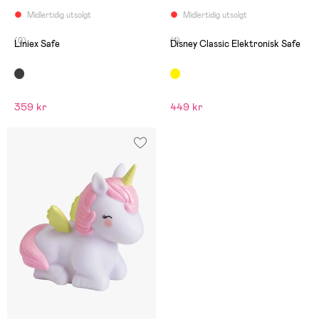
Midlertidig utsolgt
Midlertidig utsolgt
(0)
(1)
Liniex Safe
Disney Classic Elektronisk Safe
359 kr
449 kr