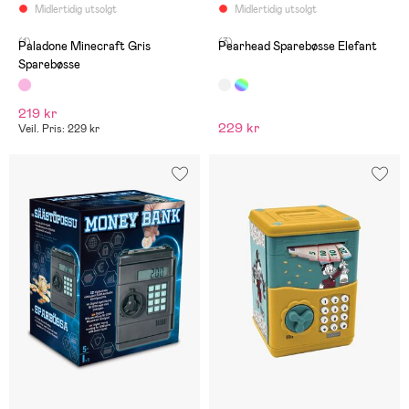
Midlertidig utsolgt
Midlertidig utsolgt
(1)
(3)
Paladone Minecraft Gris
Pearhead Sparebøsse Elefant
Sparebøsse
219 kr
229 kr
Veil. Pris: 229 kr