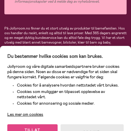
informasjonskapsler ved å melde deg av nyhetsbrevet.
På Jollyroom.no finner du et stort utvalg av produkter til barnefamilien. Hos
oss handler du raskt, enkelt og alltid til lave priser. Med 365 dagers angrerett
og en meget dyktig kundeservice kan du alltid føle deg trygg. Vi har et stort
utvalg med blant annet barnevogner, bilstoler, klær til barn og baby,
produkter til mor, mengder av inspirerende interiør, leker, babyustyr og mye
mye mer. Vi tilbyr produkter fra velkjente merker som blant annet Britax,
Du bestemmer hvilke cookies som kan brukes.
Maxi-Cosi, Baby Jogger, BabyBjörn, Didriksons, KidKraft, Ergobaby, Philips
Avent, Neonate, Cybex, LEGO og mange flere. Velkommen inn til nordens
største nettbutikk for barn og baby!
Jollyroom og våre digitale samarbeidspartnere bruker cookies
på denne siden. Noen av disse er nødvendige for at siden skal
fungere korrekt. Følgende cookies er valgfrie for deg:
Cookies for å analysere hvordan nettstedet vårt brukes.
Cookies som muliggjør en tilpasset opplevelse av
nettstedet vårt.
Kundeservice
Cookies for annonsering og sosiale medier.
Les mer om cookies
© 2026 Jollyroom AS. Alle rettigheter reservert.
TILLAT