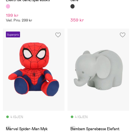
199 kr
359 kr
Veil. Pris: 299 kr
Superpris
4 IGJEN
4 IGJEN
(0)
(0)
Marvel Spider-Man Myk
Bambam Sparebøsse Elefant