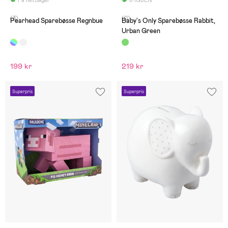
På nettlager
6 IGJEN
(3)
(0)
Pearhead Sparebøsse Regnbue
Baby's Only Sparebøsse Rabbit,
Urban Green
199 kr
219 kr
Superpris
Superpris