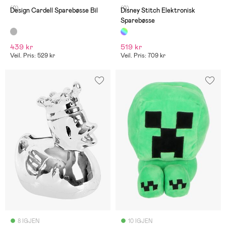
(0)
(0)
Design Cardell Sparebøsse Bil
Disney Stitch Elektronisk
Sparebøsse
439 kr
519 kr
Veil. Pris: 529 kr
Veil. Pris: 709 kr
8 IGJEN
10 IGJEN