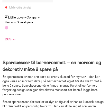
Midlertidig utsolgt
(2)
A Little Lovely Company
Unicorn Sparebøsse
269 kr
Sparebøsser til barnerommet – en morsom og
dekorativ måte å spare på
En sparebøsse er mer enn bare et praktisk sted for mynter – den kan
også være en morsom detalj på barnerommet og et første skritt mot å
lære å spare. Sparebøssene våre finnes i mange forskjellige former,
farger og design som gjør det ekstra morsomt for barn å legge bort
pengene sine.
Enten sparebøssen forestiller et dyr, en figur eller har et klassisk design,
blir den raskt en personlig favoritt. Den kan skille seg ut som en fin