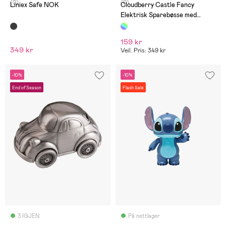
(0)
(0)
Liniex Safe NOK
Cloudberry Castle Fancy
Elektrisk Sparebøsse med
Kodelås
159 kr
349 kr
Veil. Pris: 349 kr
-10%
-10%
End of Season
Flash Sale
3 IGJEN
På nettlager