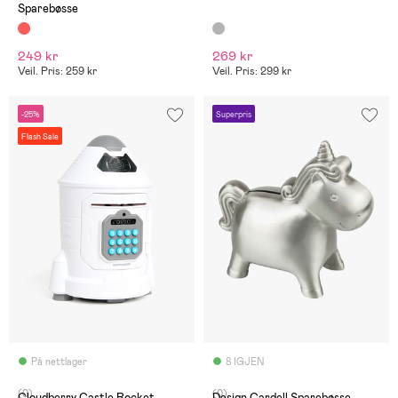
Sparebøsse
249 kr
269 kr
Veil. Pris: 259 kr
Veil. Pris: 299 kr
-25%
Superpris
Flash Sale
På nettlager
8 IGJEN
(0)
(0)
Cloudberry Castle Rocket
Design Cardell Sparebøsse