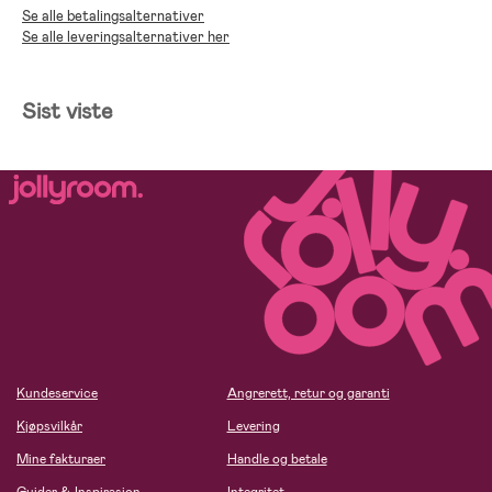
;
Se alle betalingsalternativer
Se alle leveringsalternativer her
Sist viste
Kundeservice
Angrerett, retur og garanti
Kjøpsvilkår
Levering
Mine fakturaer
Handle og betale