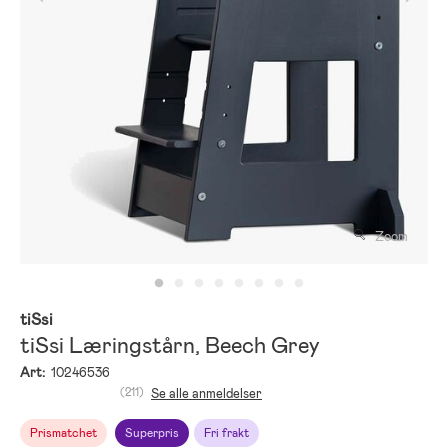
Zoom
tiSsi
tiSsi Læringstårn, Beech Grey
Art:
10246536
(211)
Se alle anmeldelser
Prismatchet
Superpris
Fri frakt