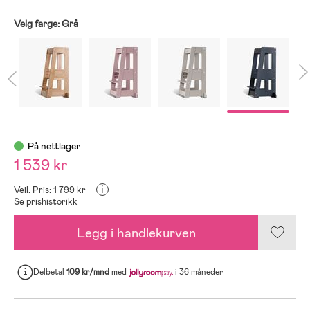
Velg farge:
Grå
På nettlager
1 539 kr
i
Veil. Pris: 1 799 kr
Se prishistorikk
Legg i handlekurven
Delbetal
109 kr/mnd
med
i 36 måneder