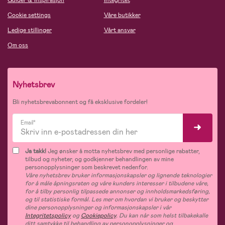
Guider & Inspirasjon
Integritet
Cookie settings
Våre butikker
Ledige stillinger
Vårt ansvar
Om oss
Nyhetsbrev
Bli nyhetsbrevabonnent og få eksklusive fordeler!
Email*
Ja takk!
Jeg ønsker å motta nyhetsbrev med personlige rabatter,
tilbud og nyheter, og godkjenner behandlingen av mine
personopplysninger som beskrevet nedenfor.
Våre nyhetsbrev bruker informasjonskapsler og lignende teknologier
for å måle åpningsraten og våre kunders interesser i tilbudene våre,
for å tilby personlig tilpassede annonser og innholdsmarkedsføring,
og til statistiske formål. Les mer om hvordan vi bruker og beskytter
dine personopplysninger og informasjonskapsler i vår
Integritetspolicy
og
Cookiepolicy
. Du kan når som helst tilbakekalle
ditt samtykke til behandling av personopplysninger og