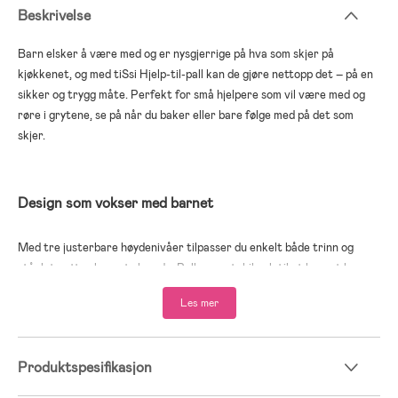
Beskrivelse
Barn elsker å være med og er nysgjerrige på hva som skjer på
kjøkkenet, og med tiSsi Hjelp-til-pall kan de gjøre nettopp det – på en
sikker og trygg måte. Perfekt for små hjelpere som vil være med og
røre i grytene, se på når du baker eller bare følge med på det som
skjer.
Design som vokser med barnet
Med tre justerbare høydenivåer tilpasser du enkelt både trinn og
ståplate etter barnets lengde. Pallen er stabil nok til at barnet kan
klatre opp og ned selv, og passer fra 12 måneder og opp til cirka 6 år.
Les mer
En pall for alle hjem
Produktspesifikasjon