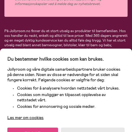
informasjonskapsler ved å melde deg av nyhetsbrevet.
På Jollyroom.no finner du et stort utvalg av produkter til barnefamilien. Hos
oss handler du raskt, enkelt og alltid til lave priser. Med 365 dagers angrerett
og en meget dyktig kundeservice kan du alltid føle deg trygg. Vi har et stort
utvalg med blant annet barnevogner, bilstoler, klær til barn og baby,
produkter til mor, mengder av inspirerende interiør, leker, babyustyr og mye
mye mer. Vi tilbyr produkter fra velkjente merker som blant annet Britax,
Du bestemmer hvilke cookies som kan brukes.
Maxi-Cosi, Baby Jogger, BabyBjörn, Didriksons, KidKraft, Ergobaby, Philips
Avent, Neonate, Cybex, LEGO og mange flere. Velkommen inn til nordens
største nettbutikk for barn og baby!
Jollyroom og våre digitale samarbeidspartnere bruker cookies
på denne siden. Noen av disse er nødvendige for at siden skal
fungere korrekt. Følgende cookies er valgfrie for deg:
Cookies for å analysere hvordan nettstedet vårt brukes.
Cookies som muliggjør en tilpasset opplevelse av
nettstedet vårt.
Kundeservice
Cookies for annonsering og sosiale medier.
Les mer om cookies
© 2026 Jollyroom AS. Alle rettigheter reservert.