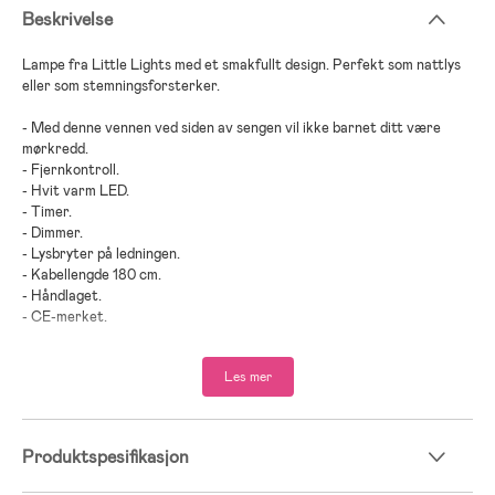
Beskrivelse
Lampe fra Little Lights med et smakfullt design. Perfekt som nattlys
eller som stemningsforsterker.
- Med denne vennen ved siden av sengen vil ikke barnet ditt være
mørkredd.
- Fjernkontroll.
- Hvit varm LED.
- Timer.
- Dimmer.
- Lysbryter på ledningen.
- Kabellengde 180 cm.
- Håndlaget.
- CE-merket.
- Anbefalt alder: fra 3 år.
Les mer
- Furutre.
;
Produktspesifikasjon