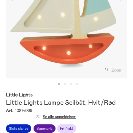
Zoom
Little Lights
Little Lights Lampe Seilbåt, Hvit/Rød
Art:
10274069
(0)
Se alle anmeldelser
Siste sjanse
Superpris
Fri frakt