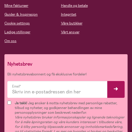
Mine fakturaer
Handle og betale
Guider & Inspirasjon
Integritet
Cookie settings
Våre butikker
Ledige stillinger
Vårt ansvar
Om oss
Nyhetsbrev
Bli nyhetsbrevabonnent og få eksklusive fordeler!
Email*
Ja takk!
Jeg ønsker å motta nyhetsbrev med personlige rabatter,
tilbud og nyheter, og godkjenner behandlingen av mine
personopplysninger som beskrevet nedenfor.
Våre nyhetsbrev bruker informasjonskapsler og lignende teknologier
for å måle åpningsraten og våre kunders interesser i tilbudene våre,
for å tilby personlig tilpassede annonser og innholdsmarkedsføring,
og til statistiske formål. Les mer om hvordan vi bruker og beskytter