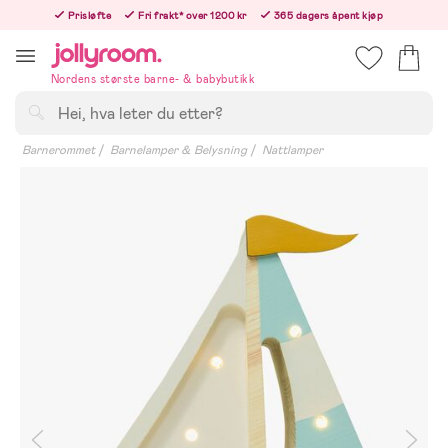
Hoppa
Prisløfte
Fri frakt* over 1200 kr
365 dagers åpent kjøp
till
Bestillinger etter 12:00 sendes neste hverdag!
innehållet
Nordens største barne- & babybutikk
Søk
Barnerommet
Barnelamper & Belysning
Nattlamper