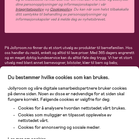
dine personopplysninger og informasjonskapsler i vår
Integritetspolicy
og
Cookiepolicy
. Du kan når som helst tilbakekalle
ditt samtykke til behandling av personopplysninger og
informasjonskapsler ved å melde deg av nyhetsbrevet.
På Jollyroom.no finner du et stort utvalg av produkter til barnefamilien. Hos
oss handler du raskt, enkelt og alltid til lave priser. Med 365 dagers angrerett
og en meget dyktig kundeservice kan du alltid føle deg trygg. Vi har et stort
utvalg med blant annet barnevogner, bilstoler, klær til barn og baby,
produkter til mor, mengder av inspirerende interiør, leker, babyustyr og mye
mye mer. Vi tilbyr produkter fra velkjente merker som blant annet Britax,
Du bestemmer hvilke cookies som kan brukes.
Maxi-Cosi, Baby Jogger, BabyBjörn, Didriksons, KidKraft, Ergobaby, Philips
Avent, Neonate, Cybex, LEGO og mange flere. Velkommen inn til nordens
største nettbutikk for barn og baby!
Jollyroom og våre digitale samarbeidspartnere bruker cookies
på denne siden. Noen av disse er nødvendige for at siden skal
fungere korrekt. Følgende cookies er valgfrie for deg:
Cookies for å analysere hvordan nettstedet vårt brukes.
Cookies som muliggjør en tilpasset opplevelse av
nettstedet vårt.
Kundeservice
Cookies for annonsering og sosiale medier.