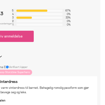
5
67%
.3
4
0%
3
33%
2
0%
 vurderinger
1
0%
iv anmeldelse
ina E
Verifisert kjøper
assy Storytime Superhero
interdress
, varm vinterdress til barnet. Behagelig romslig passform som gjør 
å bevege seg og leke.
nalen