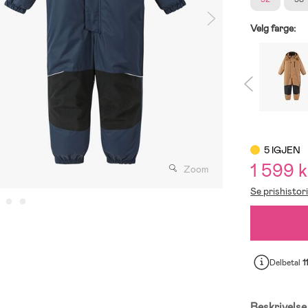
Velg farge:
5 IGJEN
1 599 k
Zoom
Se prishistor
Delbetal
1
Beskrivelse