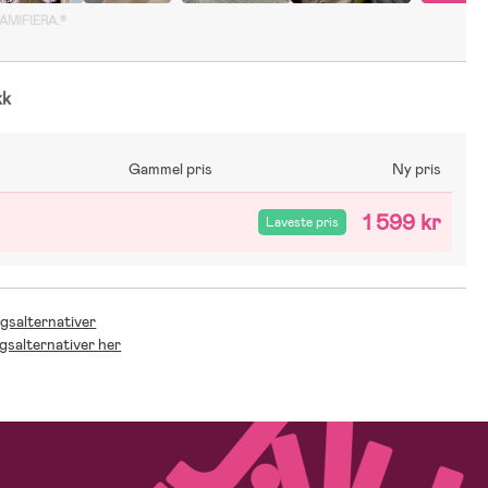
GAMIFIERA.®
kk
Gammel pris
Ny pris
1 599 kr
Laveste pris
ngsalternativer
ngsalternativer her