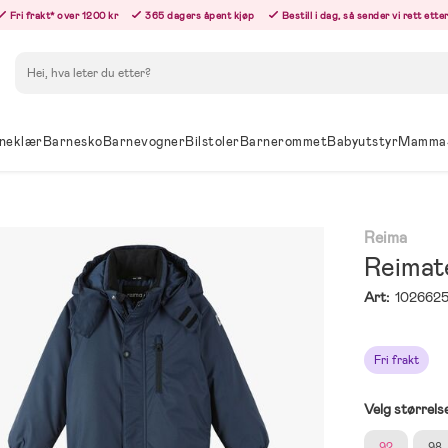
Fri frakt* over 1200 kr
365 dagers åpent kjøp
Bestill i dag, så sender vi rett ett
Søk
neklær
Barnesko
Barnevogner
Bilstoler
Barnerommet
Babyutstyr
Mamma
Reima
Reimat
Art:
102662
Fri frakt
Velg størrels
92
98