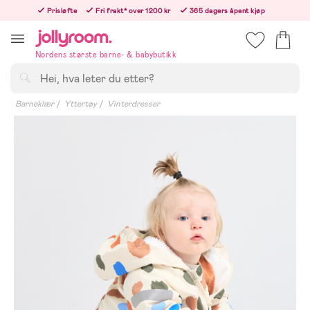
Hoppa
Prisløfte
Fri frakt* over 1200 kr
365 dagers åpent kjøp
till
Bestill nå - vi sender samme hverdag!
innehållet
Nordens største barne- & babybutikk
Søk
Barneklær
Yttertøy
Vinterdresser