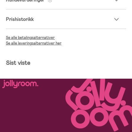
Prishistorikk
Se alle betalingsalternativer
Se alle leveringsalternativer her
Sist viste