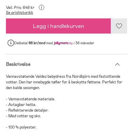
i
Veil. Pris: 649 kr
Se prishistorikk
Legg i handlekurven
Delbetal
66 kr/mnd
med
i 36 måneder
Beskrivelse
Vannavstøtende Valdez babydress fra Nordbjörn med fastsittende
votter. Den har innebygde tøfler for å beskytte føttene. Perfekt for
den kalde sesongen.
- Vannavstøtende materiale.
- Avtagbar hette.
- Reflekterende detaljer.
- Med votter og sko.
- 100 % polyester.