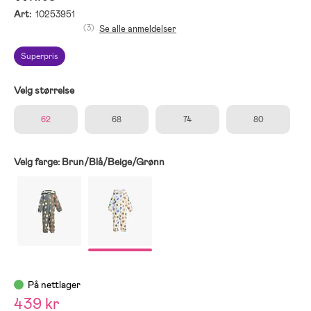
Art:
10253951
(3)
Se alle anmeldelser
Superpris
Velg størrelse
62
68
74
80
Velg farge:
Brun/Blå/Beige/Grønn
På nettlager
439 kr