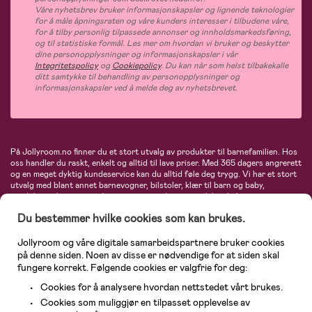
Våre nyhetsbrev bruker informasjonskapsler og lignende teknologier
for å måle åpningsraten og våre kunders interesser i tilbudene våre,
for å tilby personlig tilpassede annonser og innholdsmarkedsføring,
og til statistiske formål. Les mer om hvordan vi bruker og beskytter
dine personopplysninger og informasjonskapsler i vår
Integritetspolicy
og
Cookiepolicy
. Du kan når som helst tilbakekalle
ditt samtykke til behandling av personopplysninger og
informasjonskapsler ved å melde deg av nyhetsbrevet.
På Jollyroom.no finner du et stort utvalg av produkter til barnefamilien. Hos
oss handler du raskt, enkelt og alltid til lave priser. Med 365 dagers angrerett
og en meget dyktig kundeservice kan du alltid føle deg trygg. Vi har et stort
utvalg med blant annet barnevogner, bilstoler, klær til barn og baby,
produkter til mor, mengder av inspirerende interiør, leker, babyustyr og mye
mye mer. Vi tilbyr produkter fra velkjente merker som blant annet Britax,
Du bestemmer hvilke cookies som kan brukes.
Maxi-Cosi, Baby Jogger, BabyBjörn, Didriksons, KidKraft, Ergobaby, Philips
Avent, Neonate, Cybex, LEGO og mange flere. Velkommen inn til nordens
største nettbutikk for barn og baby!
Jollyroom og våre digitale samarbeidspartnere bruker cookies
på denne siden. Noen av disse er nødvendige for at siden skal
fungere korrekt. Følgende cookies er valgfrie for deg:
Cookies for å analysere hvordan nettstedet vårt brukes.
Cookies som muliggjør en tilpasset opplevelse av