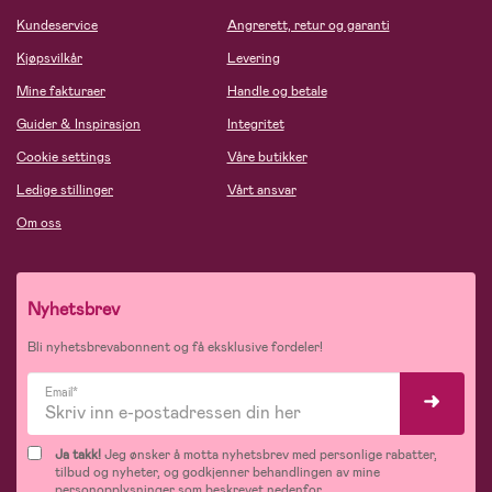
Kundeservice
Angrerett, retur og garanti
Kjøpsvilkår
Levering
Mine fakturaer
Handle og betale
Guider & Inspirasjon
Integritet
Cookie settings
Våre butikker
Ledige stillinger
Vårt ansvar
Om oss
Nyhetsbrev
Bli nyhetsbrevabonnent og få eksklusive fordeler!
Email*
Ja takk!
Jeg ønsker å motta nyhetsbrev med personlige rabatter,
tilbud og nyheter, og godkjenner behandlingen av mine
personopplysninger som beskrevet nedenfor.