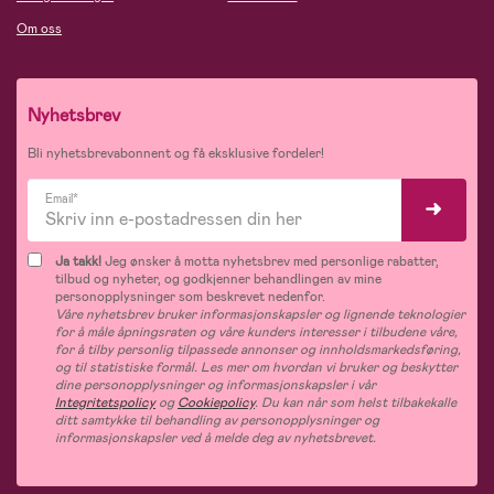
Om oss
Nyhetsbrev
Bli nyhetsbrevabonnent og få eksklusive fordeler!
Email*
Ja takk!
Jeg ønsker å motta nyhetsbrev med personlige rabatter,
tilbud og nyheter, og godkjenner behandlingen av mine
personopplysninger som beskrevet nedenfor.
Våre nyhetsbrev bruker informasjonskapsler og lignende teknologier
for å måle åpningsraten og våre kunders interesser i tilbudene våre,
for å tilby personlig tilpassede annonser og innholdsmarkedsføring,
og til statistiske formål. Les mer om hvordan vi bruker og beskytter
dine personopplysninger og informasjonskapsler i vår
Integritetspolicy
og
Cookiepolicy
. Du kan når som helst tilbakekalle
ditt samtykke til behandling av personopplysninger og
informasjonskapsler ved å melde deg av nyhetsbrevet.