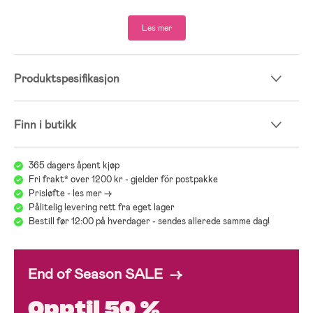
- 92 % resirkulert polyester, 8 % elastan.
Les mer
Produktspesifikasjon
Finn i butikk
365 dagers åpent kjøp
Fri frakt* over 1200 kr - gjelder för postpakke
Prisløfte - les mer ->
Pålitelig levering rett fra eget lager
Bestill før 12:00 på hverdager - sendes allerede samme dag!
End of Season SALE →
Opptil 50 %