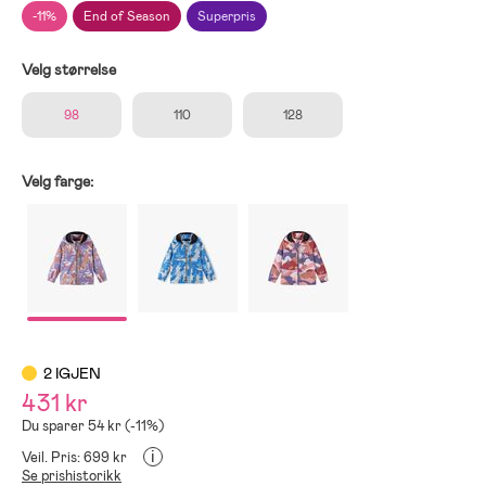
-11%
End of Season
Superpris
Velg størrelse
98
110
128
Velg farge:
2 IGJEN
431 kr
Du sparer 54 kr (-11%)
i
Veil. Pris: 699 kr
Se prishistorikk