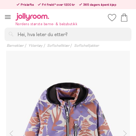
Hoppa
Prisløfte
Fri frakt* over 1200 kr
365 dagers åpent kjøp
till
Bestill i dag, så sender vi rett etter helligedagen
innehållet
Nordens største barne- & babybutikk
Søk
Barneklær
Yttertøy
Softshellklær
Softshelljakker