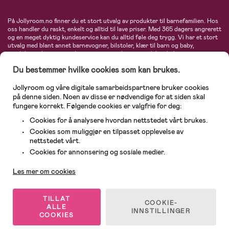
På Jollyroom.no finner du et stort utvalg av produkter til barnefamilien. Hos
oss handler du raskt, enkelt og alltid til lave priser. Med 365 dagers angrerett
og en meget dyktig kundeservice kan du alltid føle deg trygg. Vi har et stort
utvalg med blant annet barnevogner, bilstoler, klær til barn og baby,
produkter til mor, mengder av inspirerende interiør, leker, babyustyr og mye
mye mer. Vi tilbyr produkter fra velkjente merker som blant annet Britax,
Du bestemmer hvilke cookies som kan brukes.
Maxi-Cosi, Baby Jogger, BabyBjörn, Didriksons, KidKraft, Ergobaby, Philips
Avent, Neonate, Cybex, LEGO og mange flere. Velkommen inn til nordens
største nettbutikk for barn og baby!
Jollyroom og våre digitale samarbeidspartnere bruker cookies
på denne siden. Noen av disse er nødvendige for at siden skal
fungere korrekt. Følgende cookies er valgfrie for deg:
Cookies for å analysere hvordan nettstedet vårt brukes.
Cookies som muliggjør en tilpasset opplevelse av
nettstedet vårt.
Kundeservice
Cookies for annonsering og sosiale medier.
Les mer om cookies
© 2026 Jollyroom AS. Alle rettigheter reservert.
TILLAT
COOKIE-
ALLE
INNSTILLINGER
COOKIES