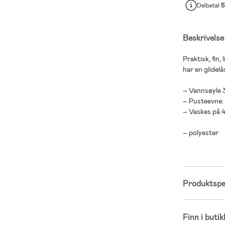
Delbetal
5
Beskrivelse
Praktisk, fin,
har en glidel
– Vannsøyle
– Pusteevne
– Vaskes på 
– polyester
Produktspes
Finn i butik