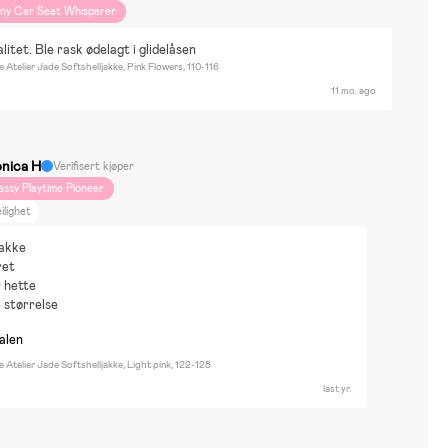
iny Car Seat Whisperer
litet. Ble rask ødelagt i glidelåsen
e Atelier Jade Softshelljakke, Pink Flowers, 110-116
11 mo. ago
nica H
Verifisert kjøper
assy Playtime Pioneer
ilighet
jakke
ret
 hette
i størrelse
nalen
e Atelier Jade Softshelljakke, Light pink, 122-128
last yr.