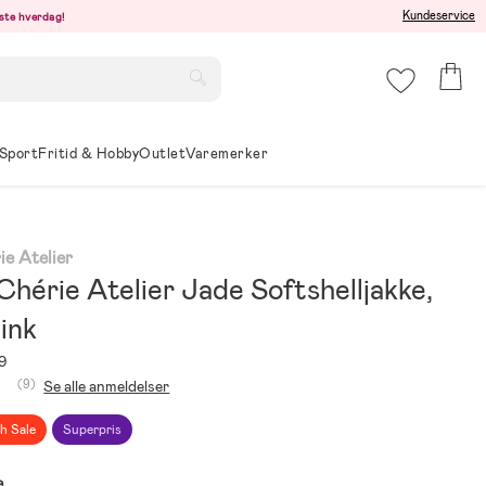
Kundeservice
este hverdag!
Sport
Fritid & Hobby
Outlet
Varemerker
ie Atelier
Chérie Atelier Jade Softshelljakke,
ink
9
(9)
Se alle anmeldelser
sh Sale
Superpris
e