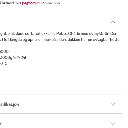
7 kr/mnd
med
i 36 måneder
 light pink Jade softshelljakke fra Petite Chérie med et mykt fôr. Den
ås i full lengde og åpne lommer på siden. Jakken har en avtagbar hette.
 3000 mm
: 3000g/m²/24h
40°C
ifikasjon
k