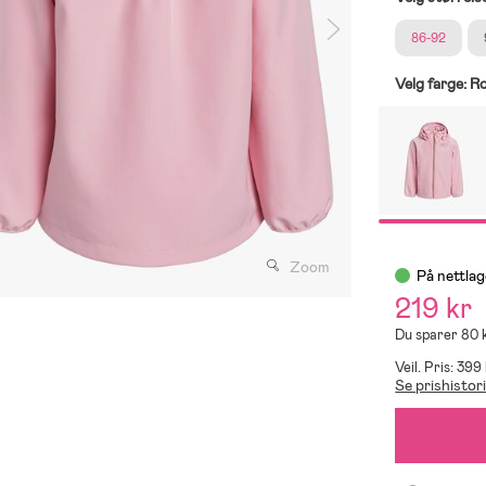
86-92
Velg farge:
R
Zoom
På nettlag
219 kr
Du sparer 80 
Veil. Pris: 399
Se prishistor