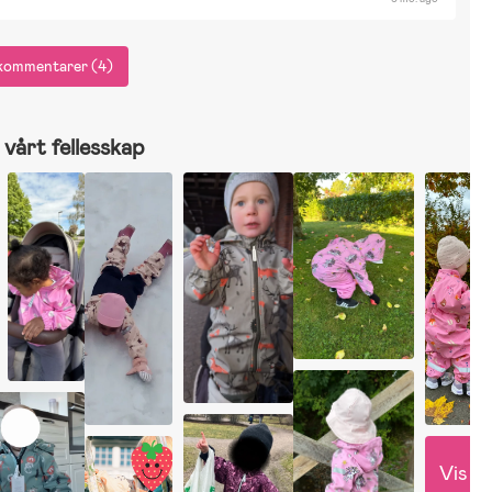
yggesett & LEGO
Tegning & Hobby
Spill
Utkledning
Ballsport
Gaming
slespill
Elbiler & Elkjøretøy
Ingen
e kommentarer (4)
vårt fellesskap
Vis 