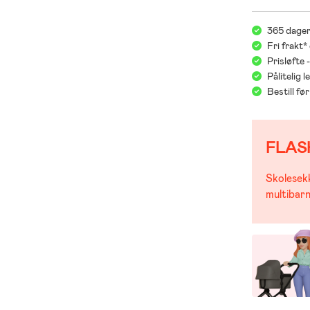
365 dager
Fri frakt*
Prisløfte 
Pålitelig 
Bestill f
FLAS
Skolesekk
multibarn