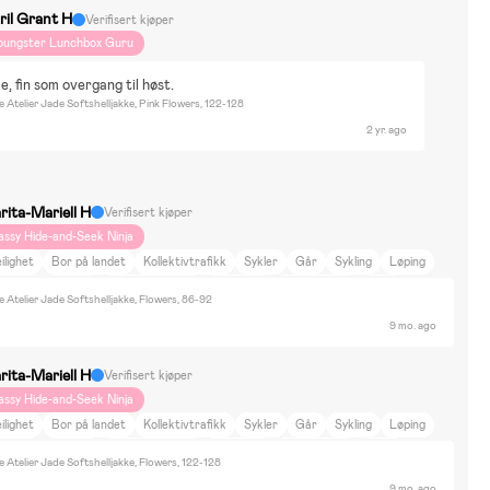
ril Grant H
Verifisert kjøper
oungster Lunchbox Guru
ke, fin som overgang til høst.
e Atelier Jade Softshelljakke, Pink Flowers, 122-128
2 yr. ago
rita-Mariell H
Verifisert kjøper
assy Hide-and-Seek Ninja
ilighet
Bor på landet
Kollektivtrafikk
Sykler
Går
Sykling
Løping
åturer
Trening
Nøytrale farger
Fargerikt
DIY-prosjekt
Reise
e Atelier Jade Softshelljakke, Flowers, 86-92
yr og natur
Kultur og kunst
Innredning
Sport
Dukker & Kosedyr
9 mo. ago
yggesett & LEGO
Tegning & Hobby
Spill
Utkledning
Ballsport
Gaming
slespill
Elbiler & Elkjøretøy
Ingen
rita-Mariell H
Verifisert kjøper
assy Hide-and-Seek Ninja
ilighet
Bor på landet
Kollektivtrafikk
Sykler
Går
Sykling
Løping
åturer
Trening
Nøytrale farger
Fargerikt
DIY-prosjekt
Reise
e Atelier Jade Softshelljakke, Flowers, 122-128
yr og natur
Kultur og kunst
Innredning
Sport
Dukker & Kosedyr
9 mo. ago