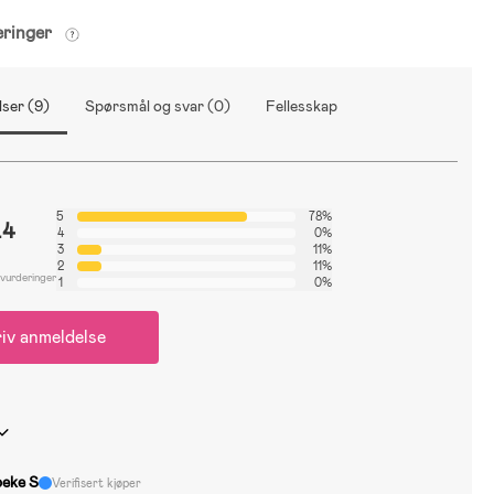
eringer
ser (9)
Spørsmål og svar (0)
Fellesskap
5
78%
.4
4
0%
3
11%
2
11%
 vurderinger
1
0%
iv anmeldelse
beke S
Verifisert kjøper