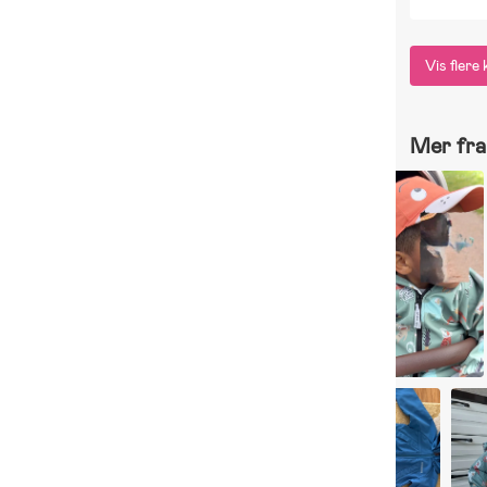
B
Pu
Vis fler
Mer fra 