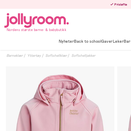
Hoppa
Prisløfte
till
innehållet
Nordens største barne- & babybutikk
Nyheter
Back to school
Gaver
Leker
Bar
Barneklær
Yttertøy
Softshellklær
Softshelljakker