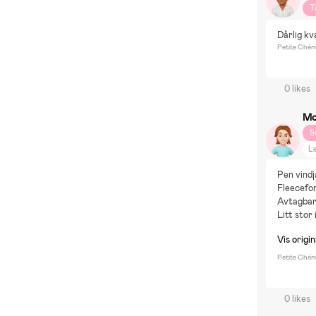
T
Dårlig kva
Petite Chéri
0 likes
Mo
S
Le
Pen vind
Fleecefo
Avtagbar
Litt stor 
Vis origi
Petite Chéri
0 likes