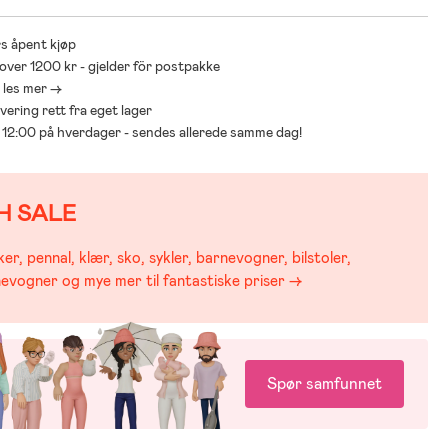
s åpent kjøp
 over 1200 kr - gjelder för postpakke
- les mer ->
levering rett fra eget lager
ør 12:00 på hverdager - sendes allerede samme dag!
H SALE
er, pennal, klær, sko, sykler, barnevogner, bilstoler,
evogner og mye mer til fantastiske priser →
Spør samfunnet