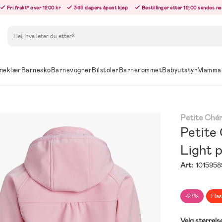
Fri frakt* over 1200 kr
365 dagers åpent kjøp
Bestillinger etter 12:00 sendes n
Søk
neklær
Barnesko
Barnevogner
Bilstoler
Barnerommet
Babyutstyr
Mamma
Petite Chér
Petite 
Light p
Art:
1015958
-27%
Fla
Velg størrels