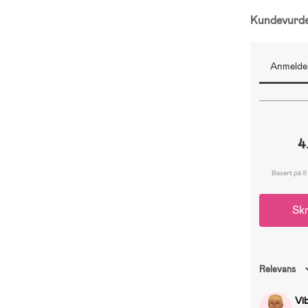
Kundevurd
Anmeldel
4
Basert på 9
Skr
Relevans
Vi