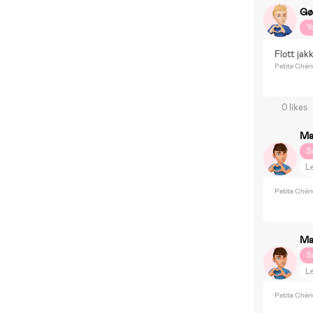
Gø
Y
Flott jak
Petite Chéri
0 likes
Ma
S
Le
G
Petite Chéri
D
B
Pu
Ma
S
Le
G
Petite Chéri
D