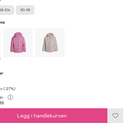
98-104
110-116
osa
er
kr (-27%)
i
 kr
ikk
Legg i handlekurven