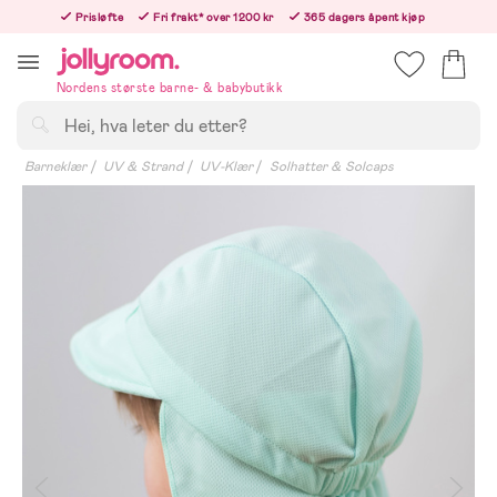
Hoppa
Prisløfte
Fri frakt* over 1200 kr
365 dagers åpent kjøp
till
Bestill nå - vi sender samme hverdag!
innehållet
Nordens største barne- & babybutikk
Søk
Barneklær
UV & Strand
UV-Klær
Solhatter & Solcaps