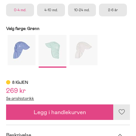
0-4 md.
4-10 md.
10-24 md.
2-6 år
Velg farge:
Grønn
8 IGJEN
269 kr
Se prishistorikk
Legg i handlekurven
Beskrivelse