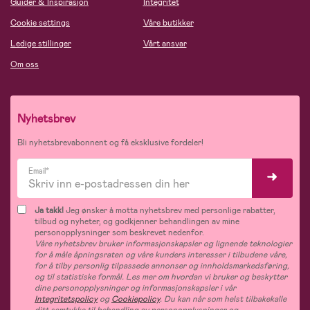
Guider & Inspirasjon
Integritet
Cookie settings
Våre butikker
Ledige stillinger
Vårt ansvar
Om oss
Nyhetsbrev
Bli nyhetsbrevabonnent og få eksklusive fordeler!
Email*
Ja takk!
Jeg ønsker å motta nyhetsbrev med personlige rabatter,
tilbud og nyheter, og godkjenner behandlingen av mine
personopplysninger som beskrevet nedenfor.
Våre nyhetsbrev bruker informasjonskapsler og lignende teknologier
for å måle åpningsraten og våre kunders interesser i tilbudene våre,
for å tilby personlig tilpassede annonser og innholdsmarkedsføring,
og til statistiske formål. Les mer om hvordan vi bruker og beskytter
dine personopplysninger og informasjonskapsler i vår
Integritetspolicy
og
Cookiepolicy
. Du kan når som helst tilbakekalle
ditt samtykke til behandling av personopplysninger og