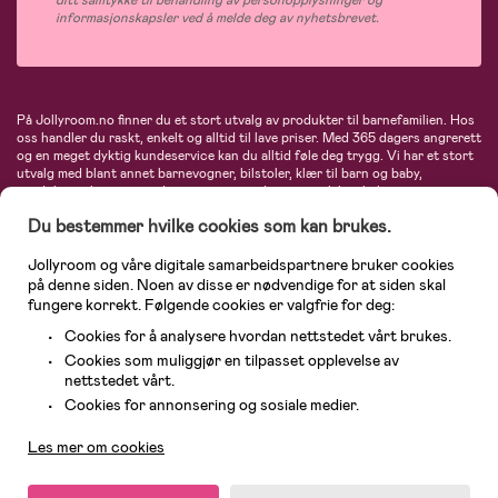
informasjonskapsler ved å melde deg av nyhetsbrevet.
På Jollyroom.no finner du et stort utvalg av produkter til barnefamilien. Hos
oss handler du raskt, enkelt og alltid til lave priser. Med 365 dagers angrerett
og en meget dyktig kundeservice kan du alltid føle deg trygg. Vi har et stort
utvalg med blant annet barnevogner, bilstoler, klær til barn og baby,
produkter til mor, mengder av inspirerende interiør, leker, babyustyr og mye
mye mer. Vi tilbyr produkter fra velkjente merker som blant annet Britax,
Du bestemmer hvilke cookies som kan brukes.
Maxi-Cosi, Baby Jogger, BabyBjörn, Didriksons, KidKraft, Ergobaby, Philips
Avent, Neonate, Cybex, LEGO og mange flere. Velkommen inn til nordens
største nettbutikk for barn og baby!
Jollyroom og våre digitale samarbeidspartnere bruker cookies
på denne siden. Noen av disse er nødvendige for at siden skal
fungere korrekt. Følgende cookies er valgfrie for deg:
Cookies for å analysere hvordan nettstedet vårt brukes.
Cookies som muliggjør en tilpasset opplevelse av
nettstedet vårt.
Kundeservice
Cookies for annonsering og sosiale medier.
Les mer om cookies
© 2026 Jollyroom AS. Alle rettigheter reservert.