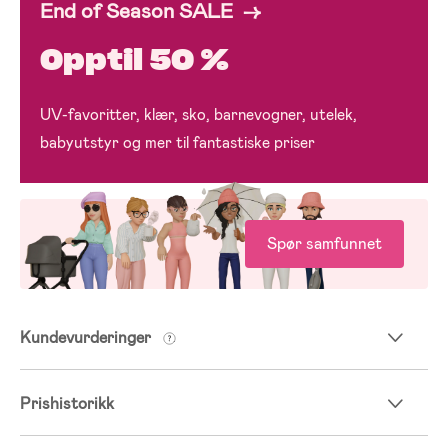
End of Season SALE →
Opptil 50 %
UV-favoritter, klær, sko, barnevogner, utelek,
babyutstyr og mer til fantastiske priser
Spør samfunnet
Kundevurderinger
Prishistorikk