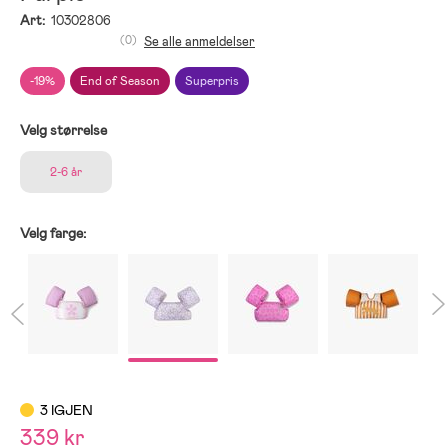
Art:
10302806
(0)
Se alle anmeldelser
-19%
End of Season
Superpris
Velg størrelse
2-6 år
Velg farge:
3 IGJEN
339 kr