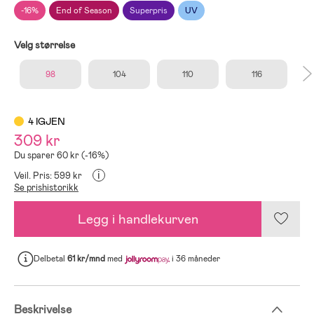
-16%
End of Season
Superpris
UV
Velg størrelse
98
104
110
116
4 IGJEN
309 kr
Du sparer 60 kr (-16%)
i
Veil. Pris: 599 kr
Se prishistorikk
Legg i handlekurven
Delbetal
61 kr/mnd
med
i 36 måneder
Beskrivelse