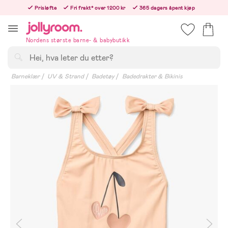
Hoppa
Prisløfte
Fri frakt* over 1200 kr
365 dagers åpent kjøp
till
Bestill i dag, så sender vi rett etter helligedagen
innehållet
Nordens største barne- & babybutikk
Søk
Barneklær
UV & Strand
Badetøy
Badedrakter & Bikinis