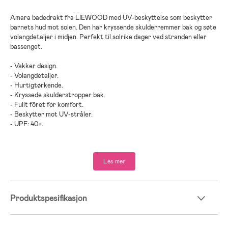
Amara badedrakt fra LIEWOOD med UV-beskyttelse som beskytter
barnets hud mot solen. Den har kryssende skulderremmer bak og søte
volangdetaljer i midjen. Perfekt til solrike dager ved stranden eller
bassenget.
- Vakker design.
- Volangdetaljer.
- Hurtigtørkende.
- Kryssede skulderstropper bak.
- Fullt fôret for komfort.
- Beskytter mot UV-stråler.
- UPF: 40+.
- Skall: 82 % resirkulert polyester, 18 % elastan.
- Fôr: 100 % resirkulert polyester.
Les mer
Produktspesifikasjon