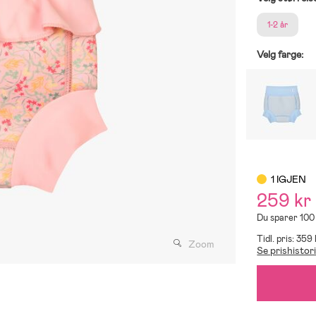
1-2 år
Velg farge:
1 IGJEN
259 kr
Du sparer 100
Tidl. pris: 359
Zoom
Se prishistor