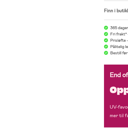
Finn i butik
365 dager
Fri frakt*
Prisløfte 
Pålitelig 
Bestill f
End o
Opp
UV-favor
mer til 