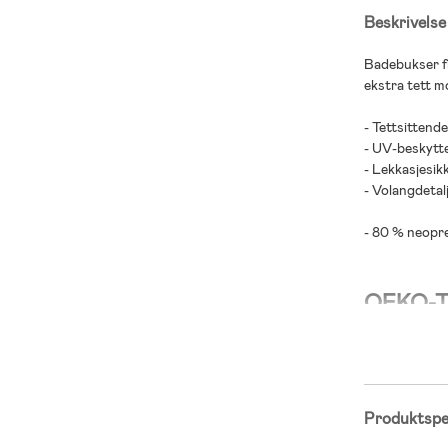
Beskrivelse
Badebukser f
ekstra tett mo
- Tettsittend
- UV-beskytte
- Lekkasjesikk
- Volangdetalj
- 80 % neopre
OEKO-TEX
OEKO-TEX-sert
allergifremkal
for helse og 
komfortable 
Produktspes