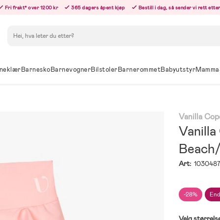
Fri frakt* over 1200 kr
365 dagers åpent kjøp
Bestill i dag, så sender vi rett ett
Søk
neklær
Barnesko
Barnevogner
Bilstoler
Barnerommet
Babyutstyr
Mamma
Vanilla Co
Vanill
Beach/
Art:
103048
-28%
End
Velg størrels