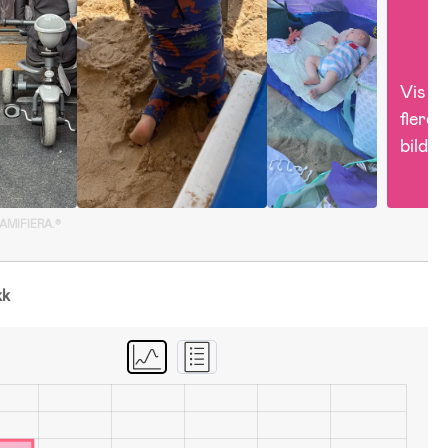
Vis 
flere 
bilder
GAMIFIERA.®
kk