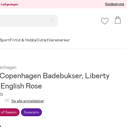
Kundeservice
er helligedagen
Sport
Fritid & Hobby
Outlet
Varemerker
penhagen
a Copenhagen Badebukser, Liberty
English Rose
70
(0)
Se alle anmeldelser
 of Season
Superpris
e