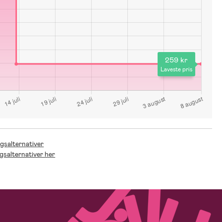
259 kr
Laveste pris
ngsalternativer
ngsalternativer her