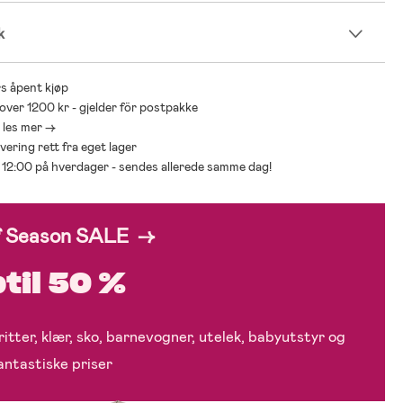
k
s åpent kjøp
 over 1200 kr - gjelder för postpakke
- les mer ->
levering rett fra eget lager
ør 12:00 på hverdager - sendes allerede samme dag!
f Season SALE →
til 50 %
itter, klær, sko, barnevogner, utelek, babyutstyr og
fantastiske priser