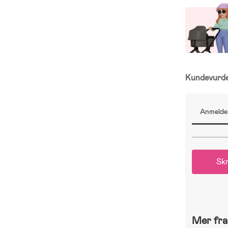
Kundevurd
Anmeldel
Skr
Mer fra 