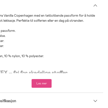
ra Vanilla Copenhagen med en tettsittende passform for å holde
t lekkasje. Perfekte til solferien eller en dag på stranden.
e passform.
lse.
er.
er.
n, 10 % nylon, 10 % polyester.
 – fri for skadelige stoffer
ifiseringen sikrer at produktet er fritt for skadelige kjemikalier og
Les mer
lende stoffer. Alle deler av produktet, fra stoff til knapper, er testet
sikkerhet. Perfekt for småbarnsfamilier som ønsker trygge,
og slitesterke klær som er skånsomme mot babyens hud.
ifikasjon