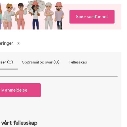
Spør samfunnet
eringer
ser (0)
Spørsmål og svar (0)
Fellesskap
iv anmeldelse
vårt fellesskap