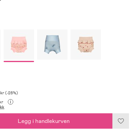
 kr (-28%)
i
 kr
ikk
Legg i handlekurven