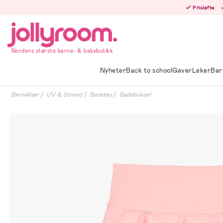
Hoppa
Prisløfte
till
innehållet
Nordens største barne- & babybutikk
Nyheter
Back to school
Gaver
Leker
Bar
Barneklær
UV & Strand
Badetøy
Badebukser