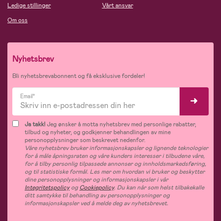
Ledige stillinger
Vårt ansvar
Om oss
Nyhetsbrev
Bli nyhetsbrevabonnent og få eksklusive fordeler!
Email*
Ja takk!
Jeg ønsker å motta nyhetsbrev med personlige rabatter,
tilbud og nyheter, og godkjenner behandlingen av mine
personopplysninger som beskrevet nedenfor.
Våre nyhetsbrev bruker informasjonskapsler og lignende teknologier
for å måle åpningsraten og våre kunders interesser i tilbudene våre,
for å tilby personlig tilpassede annonser og innholdsmarkedsføring,
og til statistiske formål. Les mer om hvordan vi bruker og beskytter
dine personopplysninger og informasjonskapsler i vår
Integritetspolicy
og
Cookiepolicy
. Du kan når som helst tilbakekalle
ditt samtykke til behandling av personopplysninger og
informasjonskapsler ved å melde deg av nyhetsbrevet.