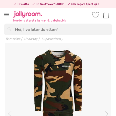
Hoppa
Prisløfte
Fri frakt* over 1200 kr
365 dagers åpent kjøp
till
Bestill nå - vi sender samme hverdag!
innehållet
Nordens største barne- & babybutikk
Søk
Barneklær
Undertøy
Superundertøy