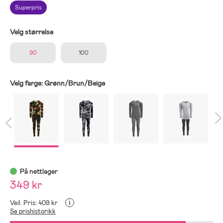
Superpris
Velg størrelse
90
100
Velg farge:
Grønn/Brun/Beige
På nettlager
349 kr
i
Veil. Pris: 409 kr
Se prishistorikk