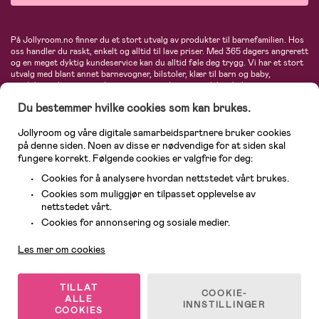
På Jollyroom.no finner du et stort utvalg av produkter til barnefamilien. Hos
oss handler du raskt, enkelt og alltid til lave priser. Med 365 dagers angrerett
og en meget dyktig kundeservice kan du alltid føle deg trygg. Vi har et stort
utvalg med blant annet barnevogner, bilstoler, klær til barn og baby,
produkter til mor, mengder av inspirerende interiør, leker, babyustyr og mye
mye mer. Vi tilbyr produkter fra velkjente merker som blant annet Britax,
Du bestemmer hvilke cookies som kan brukes.
Maxi-Cosi, Baby Jogger, BabyBjörn, Didriksons, KidKraft, Ergobaby, Philips
Avent, Neonate, Cybex, LEGO og mange flere. Velkommen inn til nordens
største nettbutikk for barn og baby!
Jollyroom og våre digitale samarbeidspartnere bruker cookies
på denne siden. Noen av disse er nødvendige for at siden skal
fungere korrekt. Følgende cookies er valgfrie for deg:
Cookies for å analysere hvordan nettstedet vårt brukes.
Cookies som muliggjør en tilpasset opplevelse av
nettstedet vårt.
Kundeservice
Cookies for annonsering og sosiale medier.
Les mer om cookies
© 2026 Jollyroom AS. Alle rettigheter reservert.
TILLAT
COOKIE-
ALLE
INNSTILLINGER
COOKIES