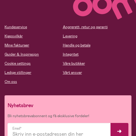
Kundeservice
Angrerett, retur og garanti
Kjøpsvilkår
Levering
Mine fakturaer
Handle og betale
Guider & Inspirasjon
Integritet
Cookie settings
Våre butikker
Ledige stillinger
Vårt ansvar
Om oss
Nyhetsbrev
Bli nyhetsbrevabonnent og få eksklusive fordeler!
Email*