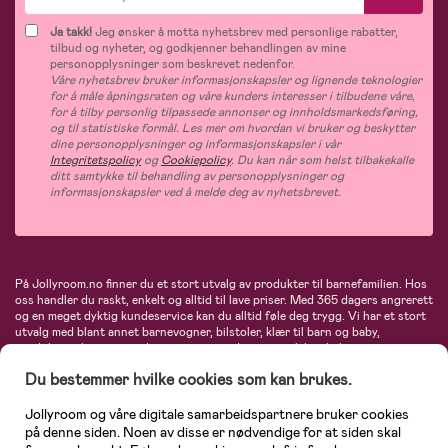
Ja takk!
Jeg ønsker å motta nyhetsbrev med personlige rabatter,
tilbud og nyheter, og godkjenner behandlingen av mine
personopplysninger som beskrevet nedenfor.
Våre nyhetsbrev bruker informasjonskapsler og lignende teknologier
for å måle åpningsraten og våre kunders interesser i tilbudene våre,
for å tilby personlig tilpassede annonser og innholdsmarkedsføring,
og til statistiske formål. Les mer om hvordan vi bruker og beskytter
dine personopplysninger og informasjonskapsler i vår
Integritetspolicy
og
Cookiepolicy
. Du kan når som helst tilbakekalle
ditt samtykke til behandling av personopplysninger og
informasjonskapsler ved å melde deg av nyhetsbrevet.
På Jollyroom.no finner du et stort utvalg av produkter til barnefamilien. Hos
oss handler du raskt, enkelt og alltid til lave priser. Med 365 dagers angrerett
og en meget dyktig kundeservice kan du alltid føle deg trygg. Vi har et stort
utvalg med blant annet barnevogner, bilstoler, klær til barn og baby,
produkter til mor, mengder av inspirerende interiør, leker, babyustyr og mye
mye mer. Vi tilbyr produkter fra velkjente merker som blant annet Britax,
Du bestemmer hvilke cookies som kan brukes.
Maxi-Cosi, Baby Jogger, BabyBjörn, Didriksons, KidKraft, Ergobaby, Philips
Avent, Neonate, Cybex, LEGO og mange flere. Velkommen inn til nordens
største nettbutikk for barn og baby!
Jollyroom og våre digitale samarbeidspartnere bruker cookies
på denne siden. Noen av disse er nødvendige for at siden skal