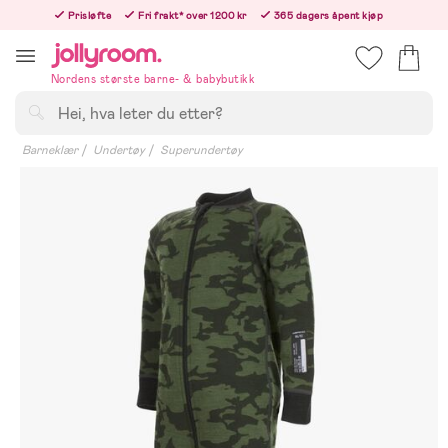
Hoppa
Prisløfte
Fri frakt* over 1200 kr
365 dagers åpent kjøp
till
Bestill i dag, så sender vi rett etter helligedagen
innehållet
Nordens største barne- & babybutikk
Søk
Barneklær
Undertøy
Superundertøy