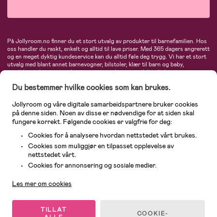
På Jollyroom.no finner du et stort utvalg av produkter til barnefamilien. Hos
oss handler du raskt, enkelt og alltid til lave priser. Med 365 dagers angrerett
og en meget dyktig kundeservice kan du alltid føle deg trygg. Vi har et stort
utvalg med blant annet barnevogner, bilstoler, klær til barn og baby,
produkter til mor, mengder av inspirerende interiør, leker, babyustyr og mye
mye mer. Vi tilbyr produkter fra velkjente merker som blant annet Britax,
Du bestemmer hvilke cookies som kan brukes.
Maxi-Cosi, Baby Jogger, BabyBjörn, Didriksons, KidKraft, Ergobaby, Philips
Avent, Neonate, Cybex, LEGO og mange flere. Velkommen inn til nordens
største nettbutikk for barn og baby!
Jollyroom og våre digitale samarbeidspartnere bruker cookies
på denne siden. Noen av disse er nødvendige for at siden skal
fungere korrekt. Følgende cookies er valgfrie for deg:
Cookies for å analysere hvordan nettstedet vårt brukes.
Cookies som muliggjør en tilpasset opplevelse av
nettstedet vårt.
Kundeservice
Cookies for annonsering og sosiale medier.
Les mer om cookies
© 2026 Jollyroom AS. Alle rettigheter reservert.
TILLAT
COOKIE-