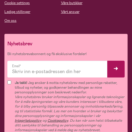
Cookie settings
Våre butikker
Ledige stillinger
Vårt ansvar
Om oss
Nyhetsbrev
Bli nyhetsbrevabonnent og få eksklusive fordeler!
Email*
Ja takk!
Jeg ønsker å motta nyhetsbrev med personlige rabatter,
tilbud og nyheter, og godkjenner behandlingen av mine
personopplysninger som beskrevet nedenfor.
Våre nyhetsbrev bruker informasjonskapsler og lignende teknologier
for å måle åpningsraten og våre kunders interesser i tilbudene våre,
for å tilby personlig tilpassede annonser og innholdsmarkedsføring,
og til statistiske formål. Les mer om hvordan vi bruker og beskytter
dine personopplysninger og informasjonskapsler i vår
Integritetspolicy
og
Cookiepolicy
. Du kan når som helst tilbakekalle
ditt samtykke til behandling av personopplysninger og
informasjonskapsler ved å melde deg av nyhetsbrevet.