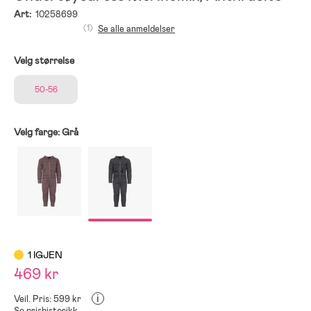
Art:
10258699
(1)
Se alle anmeldelser
Velg størrelse
50-56
Velg farge:
Grå
1 IGJEN
469 kr
i
Veil. Pris: 599 kr
Se prishistorikk