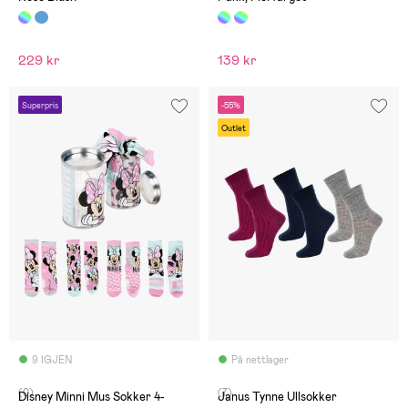
229 kr
139 kr
Superpris
-55%
Outlet
9 IGJEN
På nettlager
(0)
(7)
Disney Minni Mus Sokker 4-
Janus Tynne Ullsokker