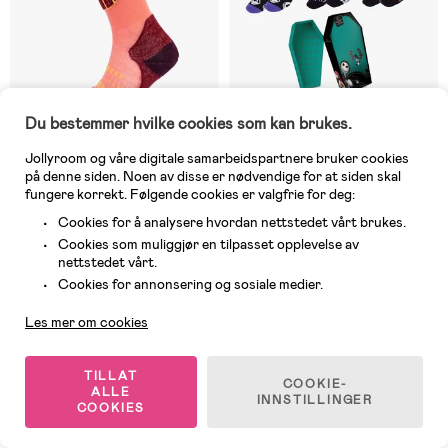
Du bestemmer hvilke cookies som kan brukes.
Jollyroom og våre digitale samarbeidspartnere bruker cookies
1 IGJEN
På nettlager
på denne siden. Noen av disse er nødvendige for at siden skal
fungere korrekt. Følgende cookies er valgfrie for deg:
(0)
(0)
Devold ALPINE MERINO
Nightmare Before Christmas
Cookies for å analysere hvordan nettstedet vårt brukes.
Sokker KID, Betroot
Sokker 3-pakning, Flerfarget
Cookies som muliggjør en tilpasset opplevelse av
nettstedet vårt.
Kundeservice
Cookies for annonsering og sosiale medier.
239 kr
319 kr
Les mer om cookies
1
/
2
TILLAT
COOKIE-
ALLE
INNSTILLINGER
COOKIES