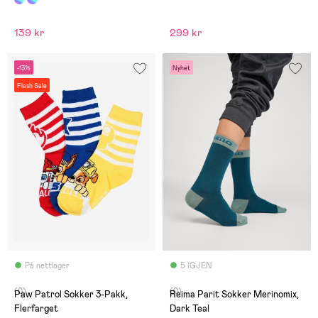
139 kr
299 kr
-13%
Nyhet
Flash Sale
På nettlager
5 IGJEN
(0)
(0)
Paw Patrol Sokker 3-Pakk,
Reima Parit Sokker Merinomix,
Flerfarget
Dark Teal