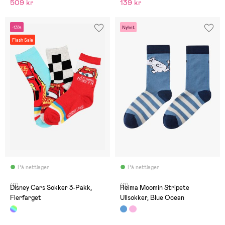
509 kr
139 kr
-13%
Nyhet
Flash Sale
På nettlager
På nettlager
(0)
(0)
Disney Cars Sokker 3-Pakk,
Reima Moomin Stripete
Flerfarget
Ullsokker, Blue Ocean