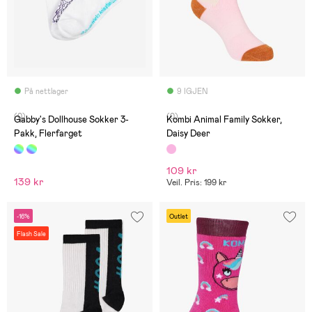
På nettlager
9 IGJEN
(0)
(0)
Gabby's Dollhouse Sokker 3-
Kombi Animal Family Sokker,
Pakk, Flerfarget
Daisy Deer
109 kr
139 kr
Veil. Pris: 199 kr
-16%
Outlet
Flash Sale