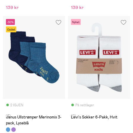
139 kr
139 kr
-50%
Nyhet
Outlet
2 IGJEN
På nettlager
(7)
(0)
Janus Ullstrømper Merinomix 3-
Levi's Sokker 6-Pakk, Hvit
pack, Lyseblå