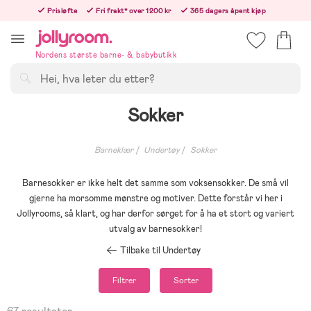
Hoppa
Prisløfte
Fri frakt* over 1200 kr
365 dagers åpent kjøp
till
Bestillinger etter 12:00 sendes neste hverdag!
innehållet
Nordens største barne- & babybutikk
Søk
Sokker
Barneklær
Undertøy
Sokker
Barnesokker er ikke helt det samme som voksensokker. De små vil
gjerne ha morsomme mønstre og motiver. Dette forstår vi her i
Jollyrooms, så klart, og har derfor sørget for å ha et stort og variert
utvalg av barnesokker!
Tilbake til Undertøy
Filtrer
Sorter