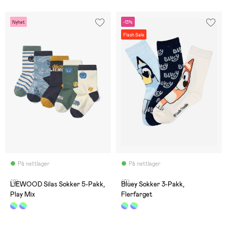
Nyhet
-13%
Flash Sale
På nettlager
På nettlager
(0)
(0)
LIEWOOD Silas Sokker 5-Pakk,
Bluey Sokker 3-Pakk,
Play Mix
Flerfarget