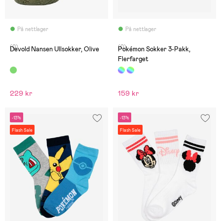
På nettlager
På nettlager
(0)
(0)
Devold Nansen Ullsokker, Olive
Pokémon Sokker 3-Pakk,
Flerfarget
229 kr
159 kr
-13%
-13%
Flash Sale
Flash Sale