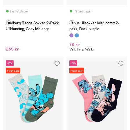
På nettlager
På nettlager
(0)
(5)
Lindberg Ragge Sokker 2-Pakk
Janus Ullsokker Merinomix 2-
Ullblanding, Grey Melange
pakk, Dark purple
79 kr
239 kr
Veil. Pris: 149 kr
-13%
-13%
Flash Sale
Flash Sale