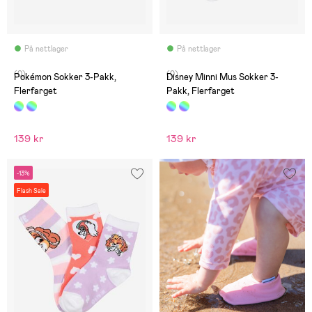
På nettlager
På nettlager
(0)
(0)
Pokémon Sokker 3-Pakk,
Disney Minni Mus Sokker 3-
Flerfarget
Pakk, Flerfarget
139 kr
139 kr
-13%
Flash Sale