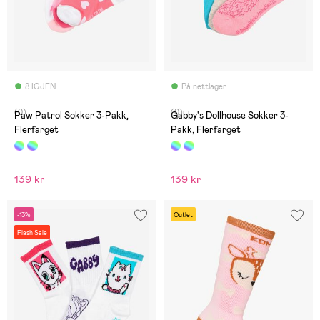
8 IGJEN
På nettlager
(0)
(0)
Paw Patrol Sokker 3-Pakk,
Gabby's Dollhouse Sokker 3-
Flerfarget
Pakk, Flerfarget
139 kr
139 kr
-13%
Outlet
Flash Sale