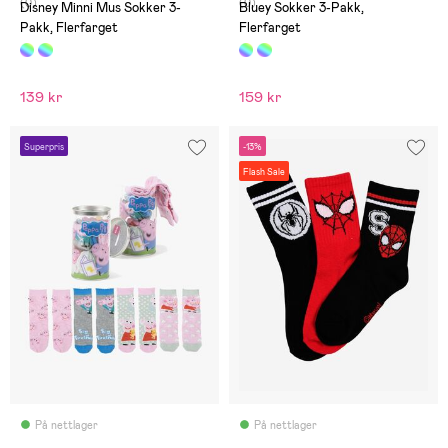
(0)
(0)
Disney Minni Mus Sokker 3-
Bluey Sokker 3-Pakk,
Pakk, Flerfarget
Flerfarget
139 kr
159 kr
Superpris
-13%
Flash Sale
På nettlager
På nettlager