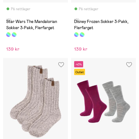
På nettlager
På nettlager
(0)
(0)
Star Wars The Mandalorian
Disney Frozen Sokker 3-Pakk,
Sokker 3-Pakk, Flerfarget
Flerfarget
139 kr
139 kr
-43%
Outlet