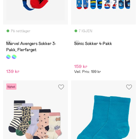
På nettlager
7 IGJEN
(0)
(0)
Marvel Avengers Sokker 3-
Sonic Sokker 4-Pakk
Pakk, Flerfarget
159 kr
139 kr
Veil. Pris: 199 kr
Nyhet