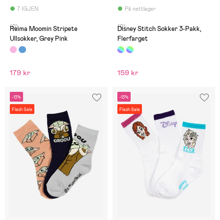
7 IGJEN
På nettlager
(0)
(0)
Reima Moomin Stripete
Disney Stitch Sokker 3-Pakk,
Ullsokker, Grey Pink
Flerfarget
179 kr
159 kr
-13%
-13%
Flash Sale
Flash Sale