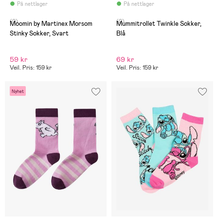
På nettlager
På nettlager
(0)
(0)
Moomin by Martinex Morsom
Mummitrollet Twinkle Sokker,
Stinky Sokker, Svart
Blå
59 kr
69 kr
Veil. Pris: 159 kr
Veil. Pris: 159 kr
Nyhet