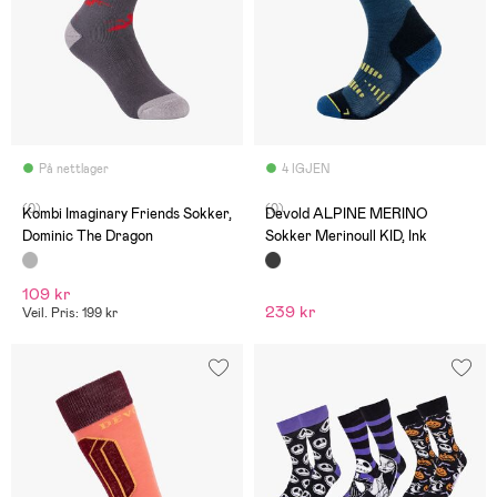
På nettlager
4 IGJEN
(0)
(0)
Kombi Imaginary Friends Sokker,
Devold ALPINE MERINO
Dominic The Dragon
Sokker Merinoull KID, Ink
109 kr
239 kr
Veil. Pris: 199 kr