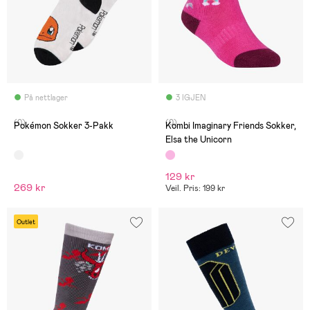
På nettlager
3 IGJEN
(0)
(0)
Pokémon Sokker 3-Pakk
Kombi Imaginary Friends Sokker,
Elsa the Unicorn
129 kr
269 kr
Veil. Pris: 199 kr
Outlet