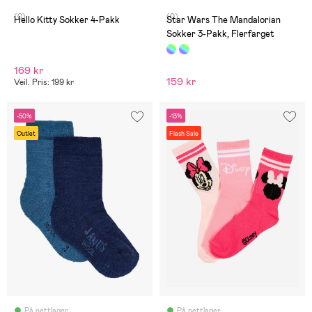
(0)
(0)
Hello Kitty Sokker 4-Pakk
Star Wars The Mandalorian
Sokker 3-Pakk, Flerfarget
169 kr
159 kr
Veil. Pris: 199 kr
-50%
-13%
Outlet
Flash Sale
På nettlager
På nettlager