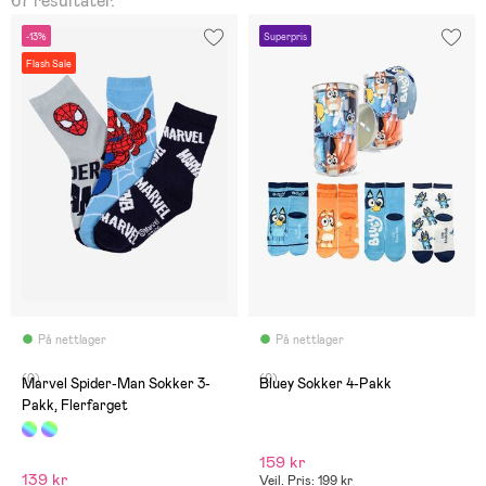
67 resultater.
-13%
Superpris
Flash Sale
På nettlager
På nettlager
(0)
(0)
Marvel Spider-Man Sokker 3-
Bluey Sokker 4-Pakk
Pakk, Flerfarget
159 kr
139 kr
Veil. Pris: 199 kr