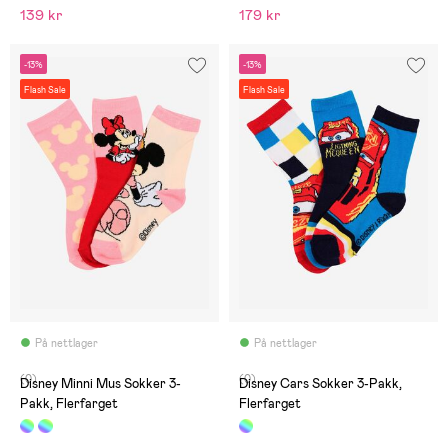
139 kr
179 kr
-13%
-13%
Flash Sale
Flash Sale
På nettlager
På nettlager
(0)
(0)
Disney Minni Mus Sokker 3-
Disney Cars Sokker 3-Pakk,
Pakk, Flerfarget
Flerfarget