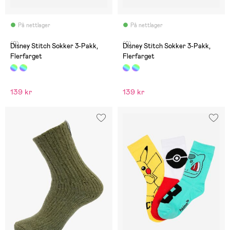
På nettlager
På nettlager
(0)
(0)
Disney Stitch Sokker 3-Pakk,
Disney Stitch Sokker 3-Pakk,
Flerfarget
Flerfarget
139 kr
139 kr