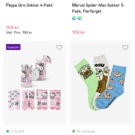
(1)
(0)
Peppa Gris Sokker 4-Pakk
Marvel Spider-Man Sokker 3-
Pakk, Flerfarget
159 kr
139 kr
Veil. Pris: 199 kr
Superpris
9 IGJEN
På nettlager