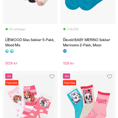
På nettlager
3 IGJEN
(0)
(1)
LIEWOOD Silas Sokker 5-Pakk,
Devold BABY MERINO Sokker
Mood Mix
Merinomix 2-Pakk, Moon
509 kr
129 kr
-13%
-13%
Flash Sale
Flash Sale