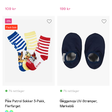
109 kr
199 kr
-13%
Flash Sale
På nettlager
På nettlager
(0)
(0)
Paw Patrol Sokker 3-Pakk,
Geggamoja UV-Strømper,
Flerfarget
Mørkeblå