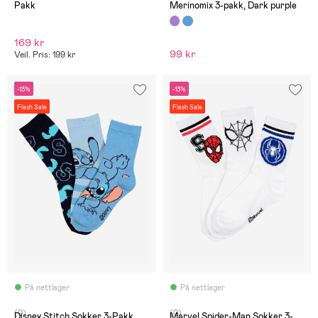
Pakk
Merinomix 3-pakk, Dark purple
169 kr
99 kr
Veil. Pris: 199 kr
-13%
-13%
Flash Sale
Flash Sale
På nettlager
På nettlager
(0)
(0)
Disney Stitch Sokker 3-Pakk,
Marvel Spider-Man Sokker 3-