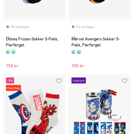
På nettlager
På nettlager
(0)
(0)
Disney Frozen Sokker 3-Pakk,
Marvel Avengers Sokker 3-
Flerfarget
Pakk, Flerfarget
139 kr
139 kr
-13%
Superpris
Flash Sale