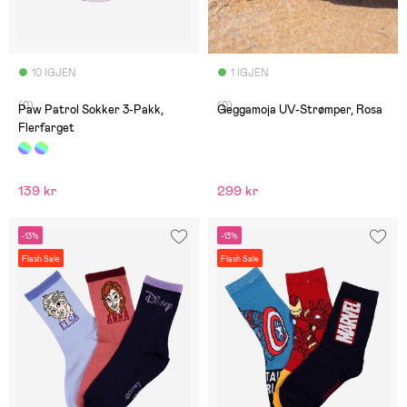
10 IGJEN
1 IGJEN
(0)
(0)
Paw Patrol Sokker 3-Pakk,
Geggamoja UV-Strømper, Rosa
Flerfarget
139 kr
299 kr
-13%
-13%
Flash Sale
Flash Sale