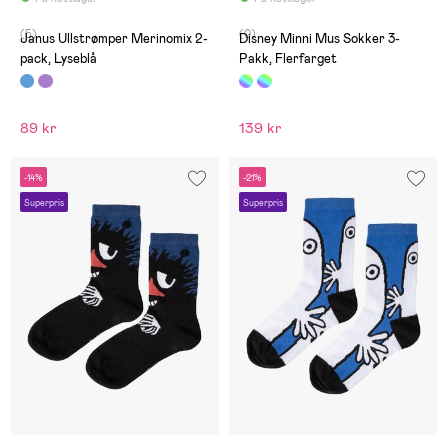
(5)
(0)
Janus Ullstrømper Merinomix 2-
Disney Minni Mus Sokker 3-
pack, Lyseblå
Pakk, Flerfarget
89 kr
139 kr
-14%
-21%
Superpris
Superpris