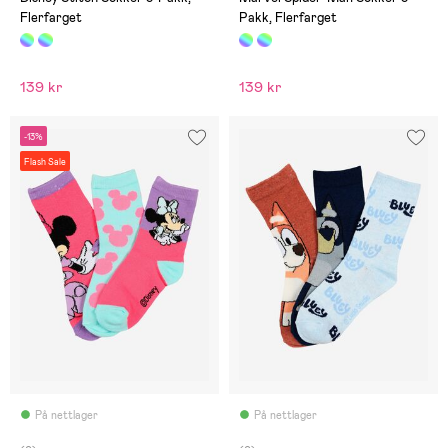
Flerfarget
Pakk, Flerfarget
139 kr
139 kr
-13%
Flash Sale
På nettlager
På nettlager