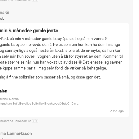
na.G
st
min 4 måneder gamle jente
rfekt på min 4 måneder gamle baby (passet også min venns 2 
gamle baby som prøvde dem). Føles som om hun kan ha dem i mange 
g sannsynligvis også neste år. Ekstra bra at de er myke, da hun kan 
 selv når hun sover i vognen uten å bli forstyrret av dem. Kommer til 
este størrelse når hun har vokst ut av disse :) Det eneste jeg savner 
e kjøpe samme par til meg selv fordi de virker så behagelige.
lig å finne solbriller som passer så små, og disse gjør det.
nalen
rrelse: Normal
nature Soft Bøyelige Solbriller Breakproof, Gul, 0-18 md.
3 mo. ago
blisert på Jollyroom.se 🇸🇪
ma Lennartsson