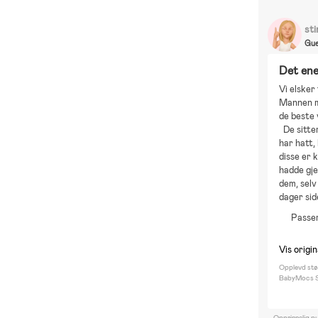
sti
Gue
Det ene
Vi elsker 
Mannen mi
de beste v
  De sitter perfekt, og han synes de er kjempegode å ha på. Andre solbriller vi 
har hatt,
disse er 
hadde gje
dem, selv
dager sid
Passe
Vis origi
Opplevd stø
BabyMocs Sig
Opprinnelig pu