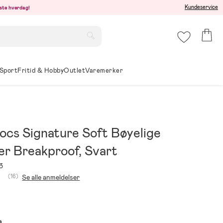
Kundeservice
este hverdag!
Sport
Fritid & Hobby
Outlet
Varemerker
cs Signature Soft Bøyelige
ler Breakproof, Svart
3
(16)
Se alle anmeldelser
e