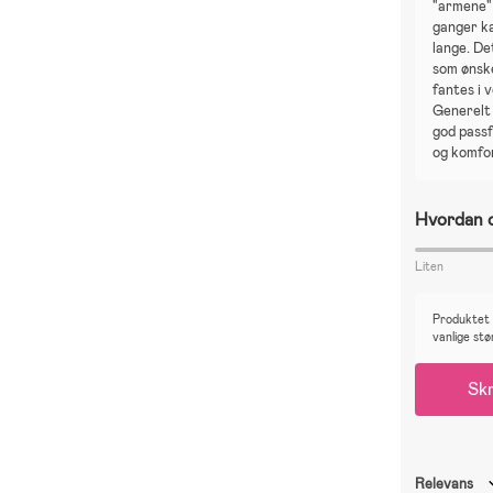
"armene"
ganger k
lange. De
som ønske
fantes i 
Generelt b
god pass
og komfo
Hvordan o
Liten
Produktet e
vanlige stø
Skr
Relevans