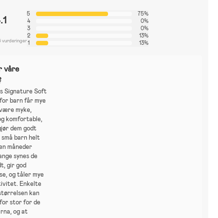
5
75%
.1
4
0%
3
0%
2
13%
6 vurderinger
1
13%
r våre
?
 Signature Soft
r for barn får mye
 være myke,
og komfortable,
gjør dem godt
 små barn helt
oen måneder
ange synes de
t, gir god
se, og tåler mye
tivitet. Enkelte
størrelsen kan
 for stor for de
rna, og at