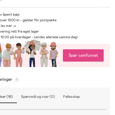
s åpent kjøp
 over 1200 kr - gjelder för postpakke
- les mer ->
levering rett fra eget lager
ør 12:00 på hverdager - sendes allerede samme dag!
Spør samfunnet
eringer
ser (16)
Spørsmål og svar (0)
Fellesskap