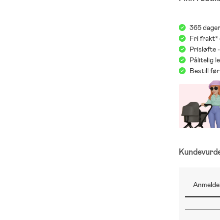
365 dager
Fri frakt*
Prisløfte 
Pålitelig 
Bestill f
Kundevurd
Anmeldel