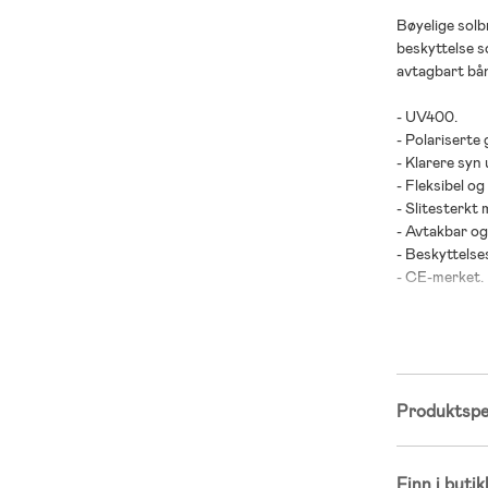
Bøyelige solb
beskyttelse s
avtagbart bånd
- UV400.
- Polariserte 
- Klarere syn
- Fleksibel og
- Slitesterkt 
- Avtakbar og
- Beskyttelse
- CE-merket.
- BPA-fri.
- Resirkulert
Produktspes
Finn i butik