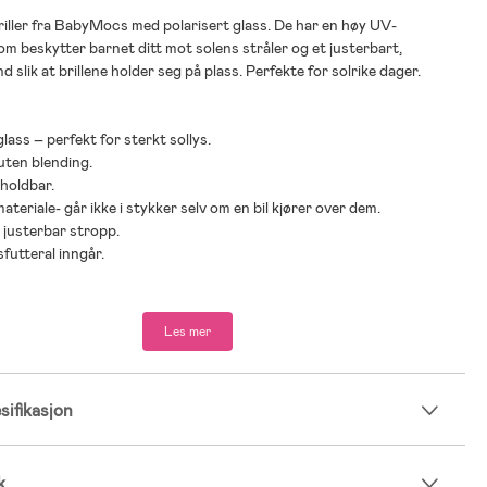
riller fra BabyMocs med polarisert glass. De har en høy UV-
om beskytter barnet ditt mot solens stråler og et justerbart,
 slik at brillene holder seg på plass. Perfekte for solrike dager.
glass – perfekt for sterkt sollys.
 uten blending.
 holdbar.
materiale- går ikke i stykker selv om en bil kjører over dem.
 justerbar stropp.
sfutteral inngår.
Les mer
 TPE.
ifikasjon
k