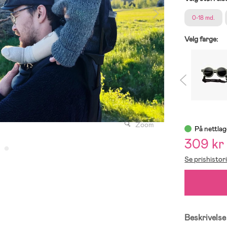
0-18 md.
Velg farge:
Zoom
På nettlag
309 kr
Se prishistor
Beskrivelse