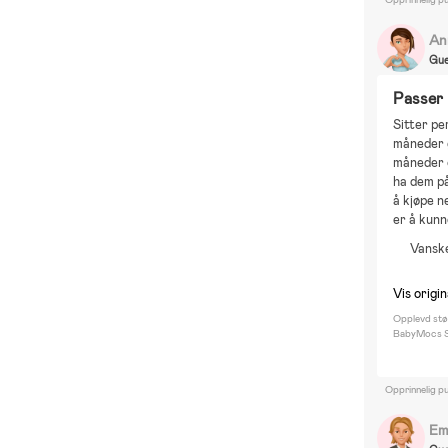
An
Gue
Passer 
Sitter pe
måneder 
måneder o
ha dem på
å kjøpe n
er å kunn
Vanske
Vis origi
Opplevd stø
BabyMocs Sig
Opprinnelig pu
Em