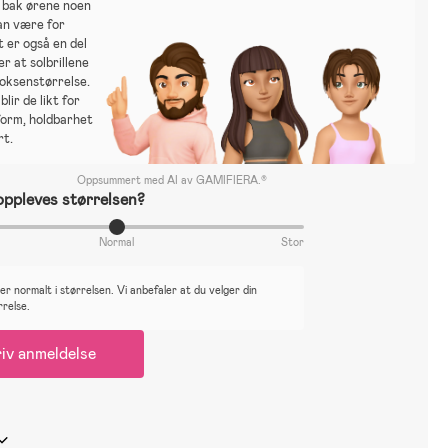
 bak ørene noen
an være for
t er også en del
r at solbrillene
voksenstørrelse.
lir de likt for
form, holdbarhet
rt.
Oppsummert med AI av GAMIFIERA.®
ppleves størrelsen?
Normal
Stor
r normalt i størrelsen. Vi anbefaler at du velger din
rrelse.
iv anmeldelse