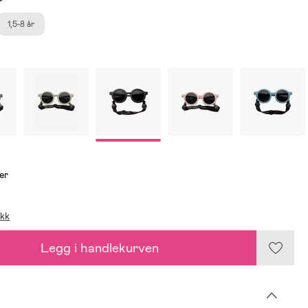
1,5-8 år
er
ikk
Legg i handlekurven