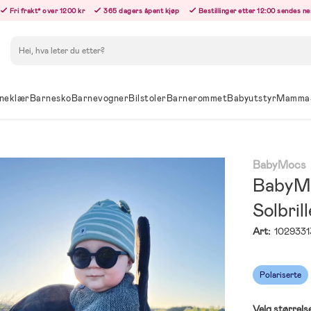
Fri frakt* over 1200 kr
365 dagers åpent kjøp
Bestillinger etter 12:00 sendes n
Søk
neklær
Barnesko
Barnevogner
Bilstoler
Barnerommet
Babyutstyr
Mamma
BabyMocs
BabyMo
Solbril
Art:
1029331
Polariserte
Velg størrels