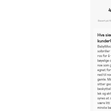
4
Basert på 1
Hva sie
kunder
BabyMocs
solbrille
ros for å
bøyelige 
noe som 
egnet for
ned til n
gamle. M
sitter god
beskyttel
lek og ak
synes at 
være litt
minste ba