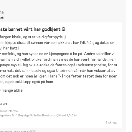
na
st
ste barnet vårt har godkjent :)
fargen khaki, og vi er veldig fornøyde ;) 
n kjøpte disse til sønnen vår som akkurat har fylt 4 år, og dette er 
i har hatt!!
 har han aldri villet bruke fordi han synes de har vært for harde, men 
kjempe myke! Jeg skulle ønske de fantes også i voksenstørrelse, for vi 
rne hatt det samme selv og også til sønnen vår når han vokser ut av 
 om det nok er noen år igjen. Hans 7-årige fetter testet dem for noen 
en, og de satt topp også på ham.
r mange aldre
nalen
rrelse: Normal
nature Soft Bøyelige Solbriller Breakproof, Khaki, 1,5-8 år
2 wk. ago
blisert på Jollyroom.se 🇸🇪