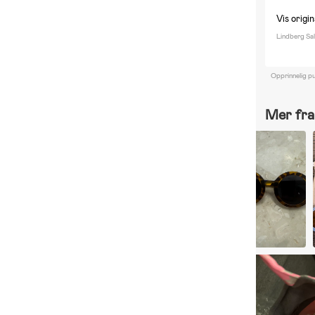
Vis origi
Lindberg Sal
Opprinnelig pu
Mer fra 