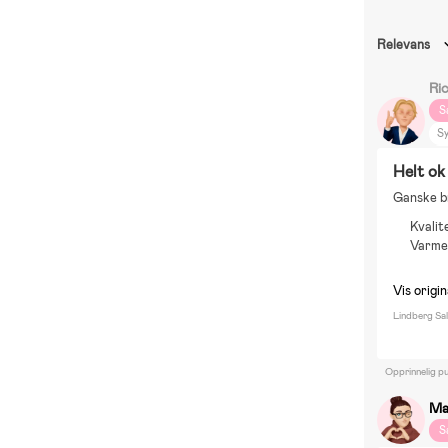
Relevans
Ri
S
Sy
Ut
Helt ok
Ganske br
Kvalit
Varm
Vis origi
Lindberg Sal
Opprinnelig pu
Ma
S