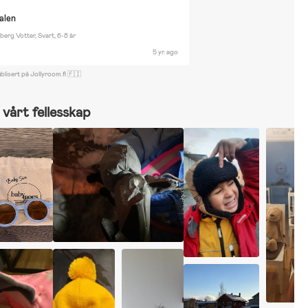
nalen
berg Votter, Svart, 6-8 år
5 yr. ago
blisert på Jollyroom.fi 🇫🇮
vårt fellesskap