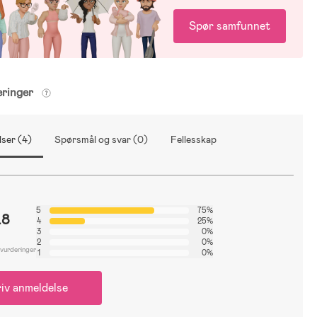
Spør samfunnet
eringer
ser (4)
Spørsmål og svar (0)
Fellesskap
5
75%
.8
4
25%
3
0%
2
0%
 vurderinger
1
0%
iv anmeldelse