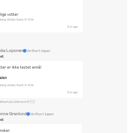
lige votter
berg Votter, Svart, 8-10 år
2 yr. ago
lkka Loponen
Verifisert kjøper
st
ter er ikke testet ennå!
nalen
berg Votter, Svart, 8-10 år
5 yr. ago
blisert på Jollyroom.fi 🇫🇮
onne Granlund
Verifisert kjøper
st
nsker.