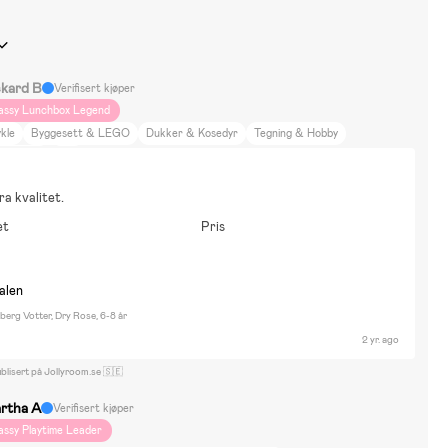
ckard B
Verifisert kjøper
assy Lunchbox Legend
kle
Byggesett & LEGO
Dukker & Kosedyr
Tegning & Hobby
kledning
Hus
a kvalitet.
et
Pris
e
nalen
berg Votter, Dry Rose, 6-8 år
2 yr. ago
blisert på Jollyroom.se 🇸🇪
rtha A
Verifisert kjøper
assy Playtime Leader