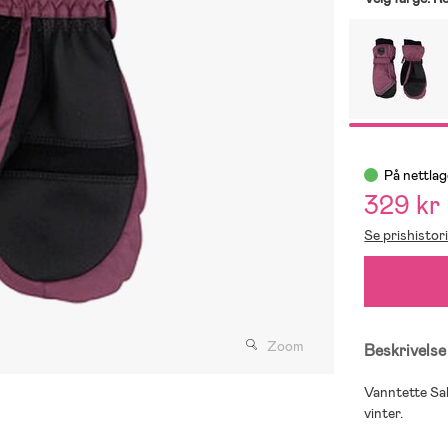
På nettlag
329 kr
Se prishistor
Zoom
Beskrivelse
Vanntette Sal
vinter.