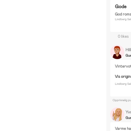
Gode
God roms
Lindberg Sal
0 likes
Hi
Gue
Vintervot
Vis origi
Lindberg Sal
Opprinnelig pu
Yv
Gue
Varme ha