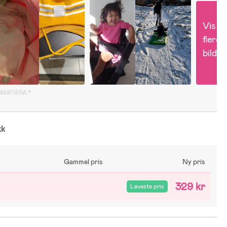
Vis 
flere 
bilder
GAMIFIERA.®
kk
Gammel pris
Ny pris
329 kr
Laveste pris