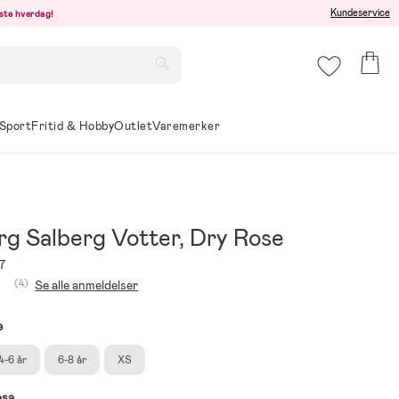
Kundeservice
este hverdag!
Sport
Fritid & Hobby
Outlet
Varemerker
rg Salberg Votter, Dry Rose
7
(4)
Se alle anmeldelser
e
4-6 år
6-8 år
XS
osa