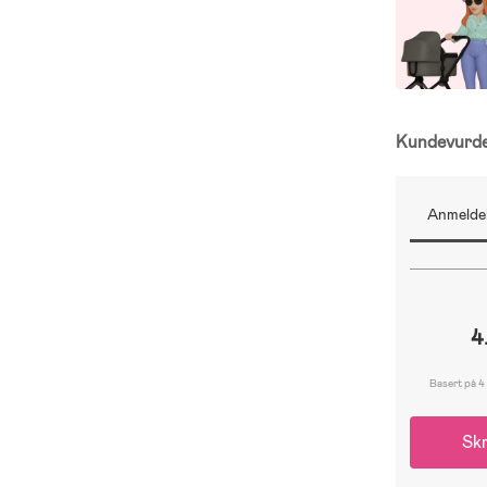
Kundevurd
Anmeldel
4
Basert på 4
Skr