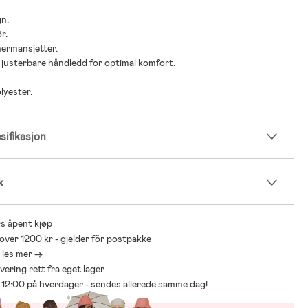
gn.
r.
nnermansjetter.
g justerbare håndledd for optimal komfort.
lyester.
ifikasjon
k
s åpent kjøp
 over 1200 kr - gjelder för postpakke
- les mer ->
levering rett fra eget lager
ør 12:00 på hverdager - sendes allerede samme dag!