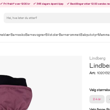
Fri frakt* over 1200 kr
365 dagers åpent kjøp
Bestillinger etter 12:00 sendes n
Søk
neklær
Barnesko
Barnevogner
Bilstoler
Barnerommet
Babyutstyr
Mamma
Lindberg
Lindbe
Art:
1020132
Velg størrels
2-4 år
Velg farge:
R