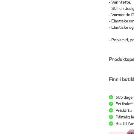
- Vanntette.
- Stilren desi
- Varmende fô
- Elastiske i
- Elastiske o
- Polyamid, po
Produktspes
Finn i butik
365 dager
Fri frakt*
Prisløfte 
Pålitelig 
Bestill f