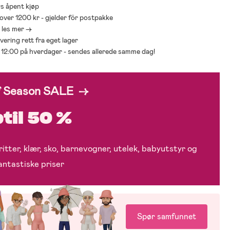
s åpent kjøp
 over 1200 kr - gjelder för postpakke
- les mer ->
levering rett fra eget lager
ør 12:00 på hverdager - sendes allerede samme dag!
f Season SALE →
til 50 %
itter, klær, sko, barnevogner, utelek, babyutstyr og
fantastiske priser
Spør samfunnet