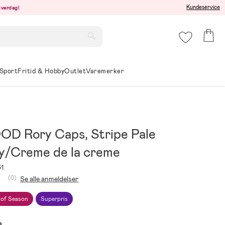
Kundeservice
hverdag!
Sport
Fritid & Hobby
Outlet
Varemerker
D Rory Caps, Stripe Pale
y/Creme de la creme
1
(0)
Se alle anmeldelser
 of Season
Superpris
e