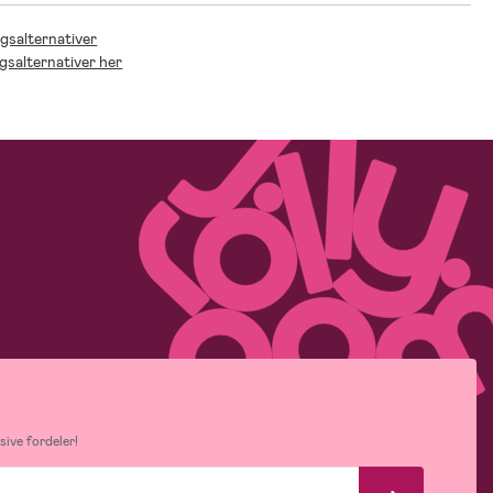
ngsalternativer
ngsalternativer her
ive fordeler!