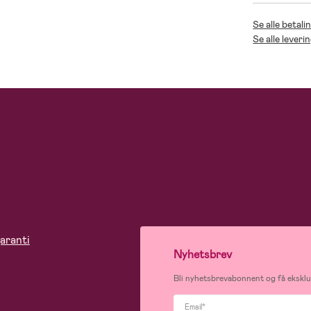
Se alle betali
Se alle leveri
aranti
Nyhetsbrev
Bli nyhetsbrevabonnent og få eksklus
Email*