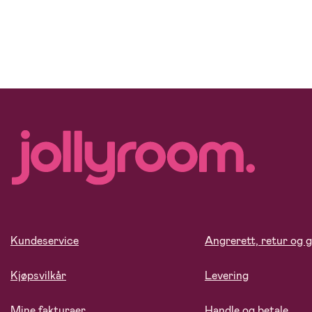
Kundeservice
Angrerett, retur og g
Kjøpsvilkår
Levering
Mine fakturaer
Handle og betale