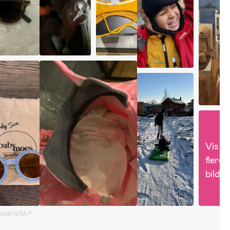
Vis 
flere 
bilder
GAMIFIERA.®