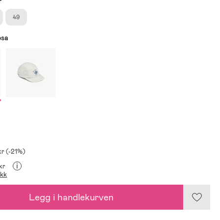
49
osa
kr (-21%)
i
 kr
ikk
Legg i handlekurven