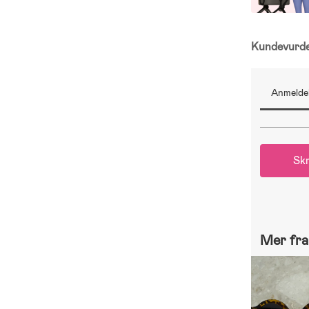
Kundevurd
Anmeldel
Skr
Mer fra 