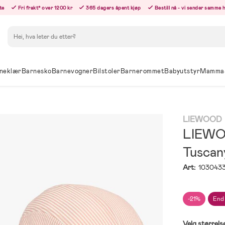
te
Fri frakt* over 1200 kr
365 dagers åpent kjøp
Bestill nå - vi sender samme 
Søk
neklær
Barnesko
Barnevogner
Bilstoler
Barnerommet
Babyutstyr
Mamma
LIEWOOD
LIEWOO
Tuscan
Art:
1030433
-21%
End
Velg størrels