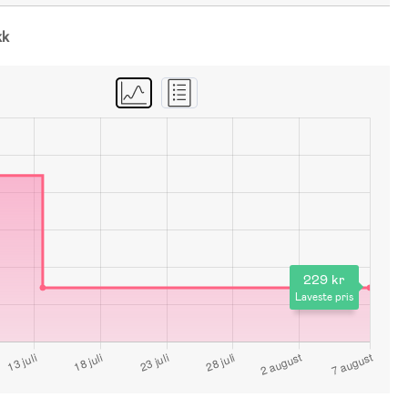
kk
229 kr
Laveste pris