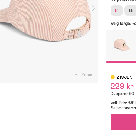
51
55
Velg farge:
R
Zoom
2 IGJEN
229 kr
Du sparer 60 
Veil. Pris: 339
Se prishistor