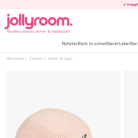
Hoppa
Prisløf
till
innehållet
Nordens største barne- & babybutikk
Nyheter
Back to school
Gaver
Leker
Bar
Barneklær
Tilbehør
Hatter & Caps