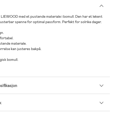
a LIEWOOD med et pustende materiale i bomull. Den har et lekent
justerbar spenne for optimal passform. Perfekt for solrike dager.
gn.
fortabel.
stende materiale.
rrelse kan justeres bakpå.
gisk bomull.
ifikasjon
k