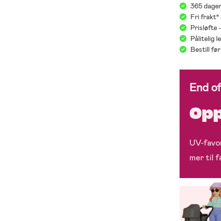
365 dager
Fri frakt*
Prisløfte 
Pålitelig 
Bestill f
End o
Opp
UV-favor
mer til 