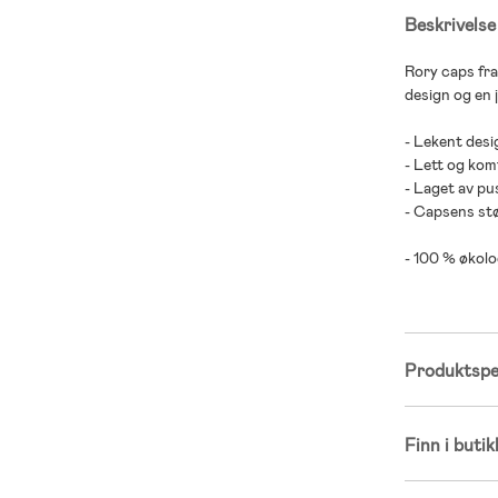
Beskrivelse
Rory caps fr
design og en 
- Lekent desi
- Lett og kom
- Laget av pu
- Capsens stø
- 100 % økolo
Produktspes
Finn i butik