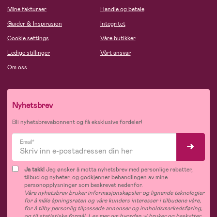
Mine fakturaer
Handle og betale
Guider & Inspirasjon
Integritet
Cookie settings
Våre butikker
Ledige stillinger
Vårt ansvar
Om oss
Nyhetsbrev
Bli nyhetsbrevabonnent og få eksklusive fordeler!
Email*
Ja takk!
Jeg ønsker å motta nyhetsbrev med personlige rabatter,
tilbud og nyheter, og godkjenner behandlingen av mine
personopplysninger som beskrevet nedenfor.
Våre nyhetsbrev bruker informasjonskapsler og lignende teknologier
for å måle åpningsraten og våre kunders interesser i tilbudene våre,
for å tilby personlig tilpassede annonser og innholdsmarkedsføring,
og til statistiske formål. Les mer om hvordan vi bruker og beskytter