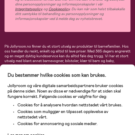
dine personopplysninger og informasjonskapsler i vår
Integritetspolicy
og
Cookiepolicy
. Du kan når som helst tilbakekalle
ditt samtykke til behandling av personopplysninger og
informasjonskapsler ved å melde deg av nyhetsbrevet.
På Jollyroom.no finner du et stort utvalg av produkter til barnefamilien. Hos
oss handler du raskt, enkelt og alltid til lave priser. Med 365 dagers angrerett
og en meget dyktig kundeservice kan du alltid føle deg trygg. Vi har et stort
utvalg med blant annet barnevogner, bilstoler, klær til barn og baby,
produkter til mor, mengder av inspirerende interiør, leker, babyustyr og mye
mye mer. Vi tilbyr produkter fra velkjente merker som blant annet Britax,
Du bestemmer hvilke cookies som kan brukes.
Maxi-Cosi, Baby Jogger, BabyBjörn, Didriksons, KidKraft, Ergobaby, Philips
Avent, Neonate, Cybex, LEGO og mange flere. Velkommen inn til nordens
største nettbutikk for barn og baby!
Jollyroom og våre digitale samarbeidspartnere bruker cookies
på denne siden. Noen av disse er nødvendige for at siden skal
fungere korrekt. Følgende cookies er valgfrie for deg:
Cookies for å analysere hvordan nettstedet vårt brukes.
Cookies som muliggjør en tilpasset opplevelse av
nettstedet vårt.
Kundeservice
Cookies for annonsering og sosiale medier.