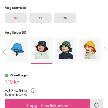
Velg størrelse
52
54
56
Velg farge:
Blå
På nettlager
179 kr
i
Veil. Pris: 199 kr
Se prishistorikk
Legg i handlekurven