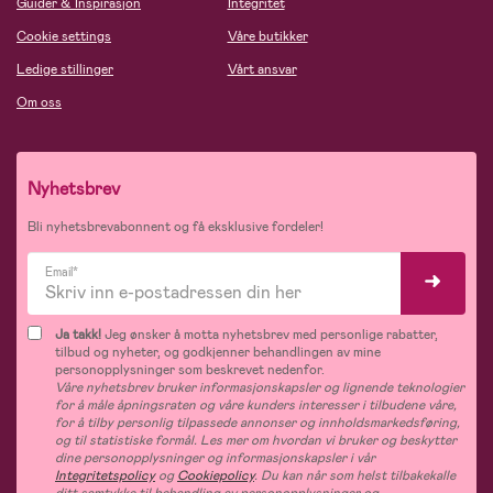
Guider & Inspirasjon
Integritet
Cookie settings
Våre butikker
Ledige stillinger
Vårt ansvar
Om oss
Nyhetsbrev
Bli nyhetsbrevabonnent og få eksklusive fordeler!
Email*
Ja takk!
Jeg ønsker å motta nyhetsbrev med personlige rabatter,
tilbud og nyheter, og godkjenner behandlingen av mine
personopplysninger som beskrevet nedenfor.
Våre nyhetsbrev bruker informasjonskapsler og lignende teknologier
for å måle åpningsraten og våre kunders interesser i tilbudene våre,
for å tilby personlig tilpassede annonser og innholdsmarkedsføring,
og til statistiske formål. Les mer om hvordan vi bruker og beskytter
dine personopplysninger og informasjonskapsler i vår
Integritetspolicy
og
Cookiepolicy
. Du kan når som helst tilbakekalle
ditt samtykke til behandling av personopplysninger og