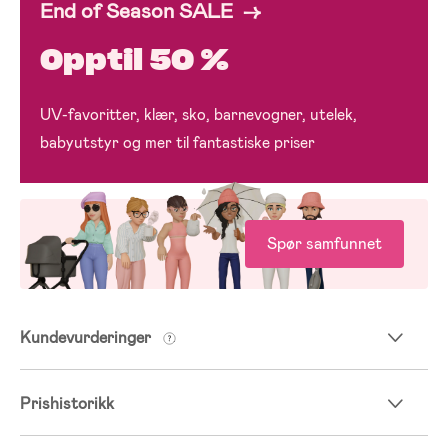
End of Season SALE →
Opptil 50 %
UV-favoritter, klær, sko, barnevogner, utelek,
babyutstyr og mer til fantastiske priser
Spør samfunnet
Kundevurderinger
Prishistorikk