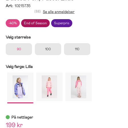
Art:
10215735
(68)
Se alle anmeldelser
-40%
End of Season
Superpris
Velg størrelse
90
100
110
Velg farge:
Lilla
På nettlager
199 kr