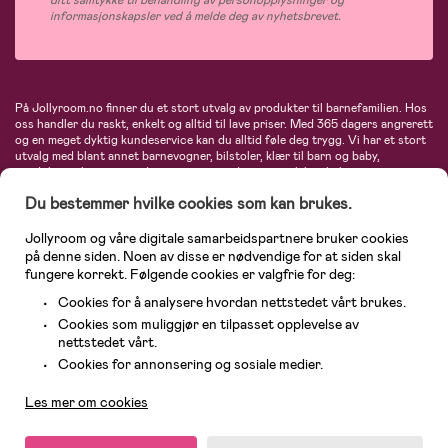
informasjonskapsler ved å melde deg av nyhetsbrevet.
På Jollyroom.no finner du et stort utvalg av produkter til barnefamilien. Hos
oss handler du raskt, enkelt og alltid til lave priser. Med 365 dagers angrerett
og en meget dyktig kundeservice kan du alltid føle deg trygg. Vi har et stort
utvalg med blant annet barnevogner, bilstoler, klær til barn og baby,
produkter til mor, mengder av inspirerende interiør, leker, babyustyr og mye
mye mer. Vi tilbyr produkter fra velkjente merker som blant annet Britax,
Du bestemmer hvilke cookies som kan brukes.
Maxi-Cosi, Baby Jogger, BabyBjörn, Didriksons, KidKraft, Ergobaby, Philips
Avent, Neonate, Cybex, LEGO og mange flere. Velkommen inn til nordens
største nettbutikk for barn og baby!
Jollyroom og våre digitale samarbeidspartnere bruker cookies
på denne siden. Noen av disse er nødvendige for at siden skal
fungere korrekt. Følgende cookies er valgfrie for deg:
Cookies for å analysere hvordan nettstedet vårt brukes.
Cookies som muliggjør en tilpasset opplevelse av
nettstedet vårt.
Kundeservice
Cookies for annonsering og sosiale medier.
Les mer om cookies
© 2026 Jollyroom AS. Alle rettigheter reservert.