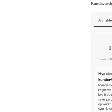
Kundevurd
Anmeldel
3
Basert på 1
Hva sie
kunder
Mange sy
regnsett 
kvalitet,
seler på 
opplever 
tynt. No