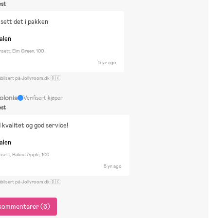
st
sett det i pakken
nalen
sett, Elm Green, 100
5 yr. ago
blisert på Jollyroom.dk 🇩🇰
olonia
Verifisert kjøper
st
d kvalitet og god service!
nalen
sett, Baked Apple, 100
5 yr. ago
blisert på Jollyroom.dk 🇩🇰
e kommentarer (6)