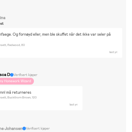
ina
st
nnfaege. Og fornøyd eller, men ble skuffet når det ikke var seler på 
sett, Redwood, 80
last yr.
isca D
Verifisert kjøper
iny Homework Wizard
ynn! må returneres
sett, Buckthorn Brown, 120
last yr.
ne Johansen
Verifisert kjøper