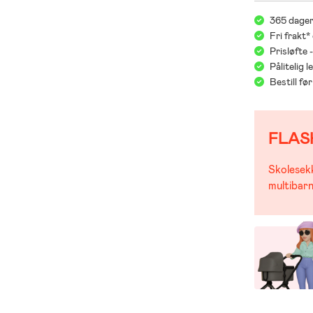
365 dager
Fri frakt*
Prisløfte 
Pålitelig 
Bestill f
FLAS
Skolesekk
multibarn