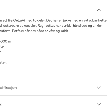
sett fra CeLaVi med to deler. Det har en jakke med en avtagbar hette
 justerbare bukseseler. Regnsettet har strikk i håndledd og ankler
ssform. Perfekt når det både er vått og kaldt.
 5000 mm.
jer.
.
ster.
ifikasjon
k