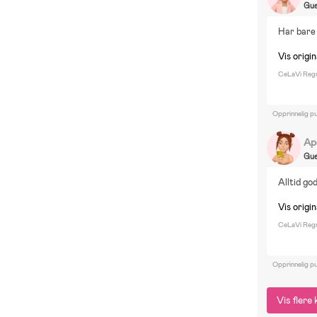
Gue
Har bare 
Vis origi
CeLaVi Regn
Opprinnelig pu
Ap
Gue
Alltid go
Vis origi
CeLaVi Regn
Opprinnelig pu
Vis fler