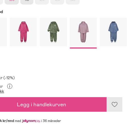
ød
kr (-12%)
i
kr
ikk
Legg i handlekurven
4 kr/mnd
med
i 36 måneder