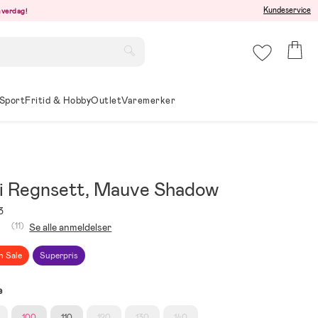
Kundeservice
hverdag!
Sport
Fritid & Hobby
Outlet
Varemerker
 Regnsett, Mauve Shadow
3
(11)
Se alle anmeldelser
h Sale
Superpris
e
100
110
120
130
140