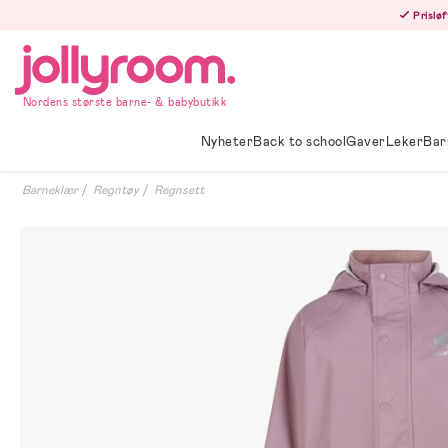
Hoppa
Prisløf
till
innehållet
Nordens største barne- & babybutikk
Nyheter
Back to school
Gaver
Leker
Bar
Barneklær
Regntøy
Regnsett