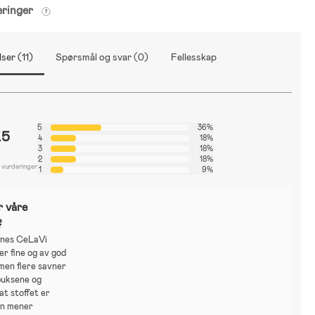
eringer
ser (11)
Spørsmål og svar (0)
Fellesskap
5
36%
.5
4
18%
3
18%
2
18%
1 vurderinger
1
9%
r våre
?
nes CeLaVi
er fine og av god
 men flere savner
buksene og
at stoffet er
en mener