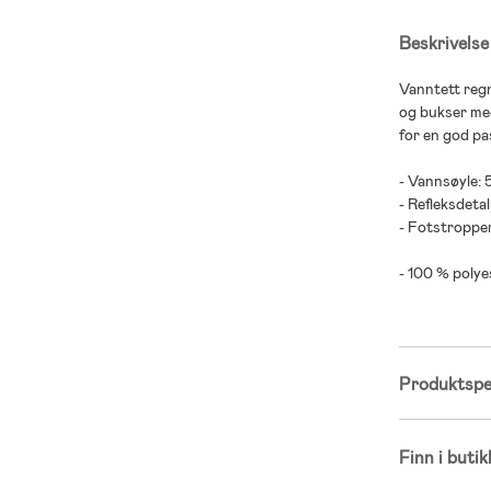
Beskrivelse
Vanntett regn
og bukser med
for en god pa
- Vannsøyle:
- Refleksdetal
- Fotstropper
- 100 % polye
Produktspes
Finn i butik