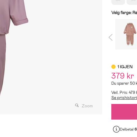
Velg farge:
R
1 IGJEN
379 kr
Du sparer 50 
Veil. Pris: 479 
Se prishistor
Zoom
Delbetal
6