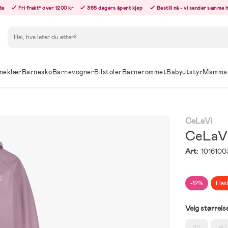
te
Fri frakt* over 1200 kr
365 dagers åpent kjøp
Bestill nå - vi sender samme 
Søk
neklær
Barnesko
Barnevogner
Bilstoler
Barnerommet
Babyutstyr
Mamma
CeLaVi
CeLaVi
Art:
1016100
-12%
Flas
Velg størrels
80
90