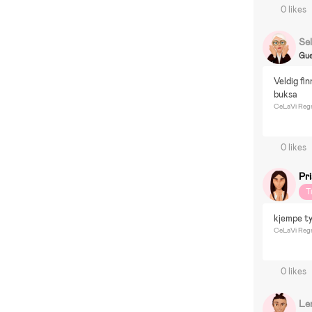
0 likes
Sel
Gue
Veldig fi
buksa
CeLaVi Regn
0 likes
Pr
T
kjempe t
CeLaVi Regn
0 likes
Le