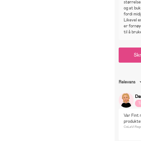
størrelsen
og at buk
fordi mid
Likevel 
er fornøy
til å bruk
Skr
Relevans
Da
T
Var Fint 
produktet
CeLaVi Regn