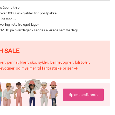
s åpent kjøp
 over 1200 kr - gjelder för postpakke
- les mer ->
levering rett fra eget lager
ør 12:00 på hverdager - sendes allerede samme dag!
H SALE
er, pennal, klær, sko, sykler, barnevogner, bilstoler,
evogner og mye mer til fantastiske priser →
Spør samfunnet