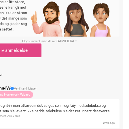
e er litt store,
sene kan gli ned
jen ikke er stram.
er det mange som
de og gleder seg
e settet.
Oppsummert med AI av GAMIFIERA.®
iv anmeldelse
niel W
Verifisert kjøper
iny Homework Wizard
regntøy men ettersom det selges som regntøy med selebukse og 
 som ble levert ikke hadde selebukse ble det returnert dessverre
sett, Army, 150
2 wk. ago