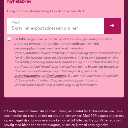
Nyhetsbrev
Bli nyhetsbrevabonnent og få eksklusive fordeler!
Email*
Ja takk!
Jeg ønsker å motta nyhetsbrev med personlige rabatter,
tilbud og nyheter, og godkjenner behandlingen av mine
personopplysninger som beskrevet nedenfor.
Våre nyhetsbrev bruker informasjonskapsler og lignende teknologier
for å måle åpningsraten og våre kunders interesser i tilbudene våre,
for å tilby personlig tilpassede annonser og innholdsmarkedsføring,
og til statistiske formål. Les mer om hvordan vi bruker og beskytter
dine personopplysninger og informasjonskapsler i vår
Integritetspolicy
og
Cookiepolicy
. Du kan når som helst tilbakekalle
ditt samtykke til behandling av personopplysninger og
informasjonskapsler ved å melde deg av nyhetsbrevet.
På Jollyroom.no finner du et stort utvalg av produkter til barnefamilien. Hos
oss handler du raskt, enkelt og alltid til lave priser. Med 365 dagers angrerett
og en meget dyktig kundeservice kan du alltid føle deg trygg. Vi har et stort
utvalg med blant annet barnevogner, bilstoler, klær til barn og baby,