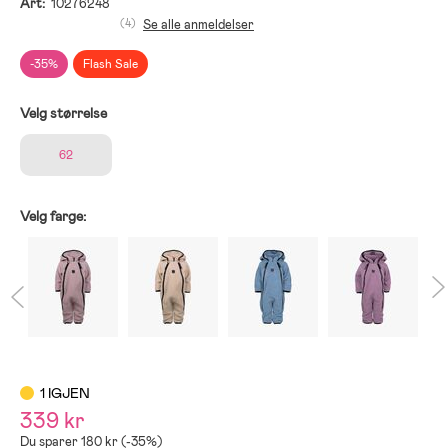
Art:
10276248
(4)
Se alle anmeldelser
-35%
Flash Sale
Velg størrelse
62
Velg farge:
1 IGJEN
339 kr
Du sparer 180 kr (-35%)