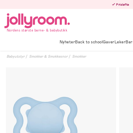
Hoppa
Prisløfte
till
innehållet
Nordens største barne- & babybutikk
Nyheter
Back to school
Gaver
Leker
Bar
Babyutstyr
Smokker & Smokkesnor
Smokker