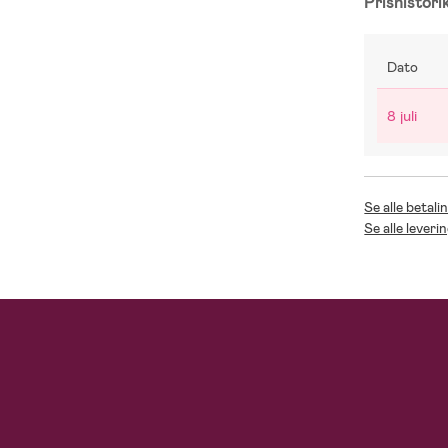
Prishistori
Dato
8 juli
Se alle betali
Se alle leveri