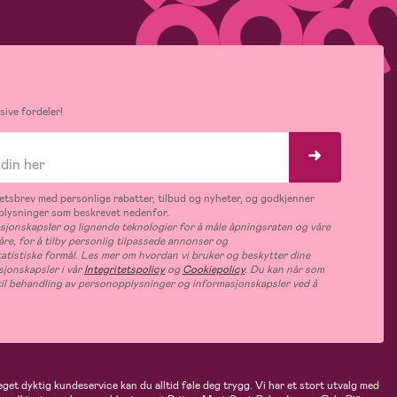
ive fordeler!
tsbrev med personlige rabatter, tilbud og nyheter, og godkjenner
plysninger som beskrevet nedenfor.
jonskapsler og lignende teknologier for å måle åpningsraten og våre
åre, for å tilby personlig tilpassede annonser og
tatistiske formål. Les mer om hvordan vi bruker og beskytter dine
jonskapsler i vår
Integritetspolicy
og
Cookiepolicy
. Du kan når som
e til behandling av personopplysninger og informasjonskapsler ved å
eget dyktig kundeservice kan du alltid føle deg trygg. Vi har et stort utvalg med