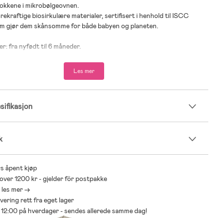
mokkene i mikrobølgeovnen.
ekraftige biosirkulære materialer, sertifisert i henhold til ISCC
m gjør dem skånsomme for både babyen og planeten.
er: fra nyfødt til 6 måneder.
 % Polypropylen.
Les mer
 % silikon.
ifikasjon
k
s åpent kjøp
 over 1200 kr - gjelder för postpakke
- les mer ->
levering rett fra eget lager
ør 12:00 på hverdager - sendes allerede samme dag!