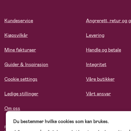
Kundeservice
Angrerett, retur og g
Kjøpsvilkår
Levering
Mine fakturaer
Handle og betale
Guider & Inspirasjon
Integritet
Cookie settings
Våre butikker
Ledige stillinger
Vårt ansvar
Om oss
Du bestemmer hvilke cookies som kan brukes.
På Jollyroom.no finner du et stort utvalg av produkter til barnefamilien. Hos oss