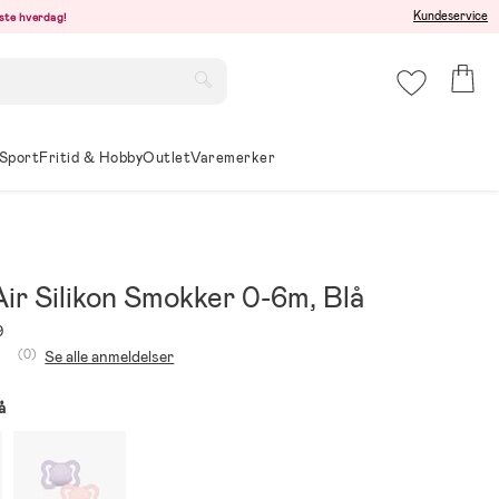
Kundeservice
este hverdag!
Sport
Fritid & Hobby
Outlet
Varemerker
r Silikon Smokker 0-6m, Blå
9
(0)
Se alle anmeldelser
å