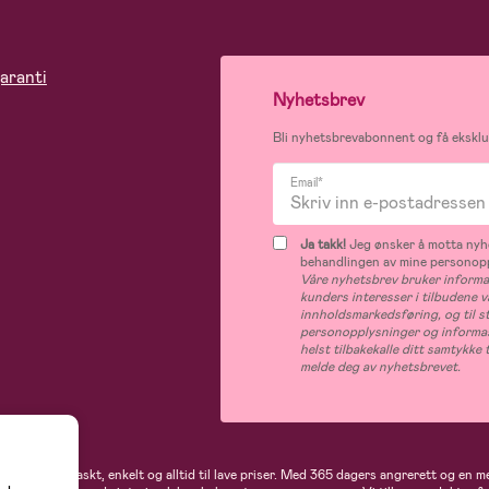
aranti
Nyhetsbrev
Bli nyhetsbrevabonnent og få eksklus
Email*
Ja takk!
Jeg ønsker å motta nyhe
behandlingen av mine personop
Våre nyhetsbrev bruker informas
kunders interesser i tilbudene v
innholdsmarkedsføring, og til s
personopplysninger og informas
helst tilbakekalle ditt samtykk
melde deg av nyhetsbrevet.
 handler du raskt, enkelt og alltid til lave priser. Med 365 dagers angrerett og en m