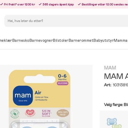
Fri frakt* over 1200 kr
365 dagers åpent kjøp
Bestillinger etter 12:00 sendes n
Søk
neklær
Barnesko
Barnevogner
Bilstoler
Barnerommet
Babyutstyr
Mamma
MAM
MAM Ai
Art:
1031381
Velg farge:
Bl