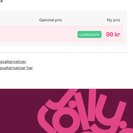
kk
Gammel pris
Ny pris
99 kr
Laveste pris
ngsalternativer
ngsalternativer her