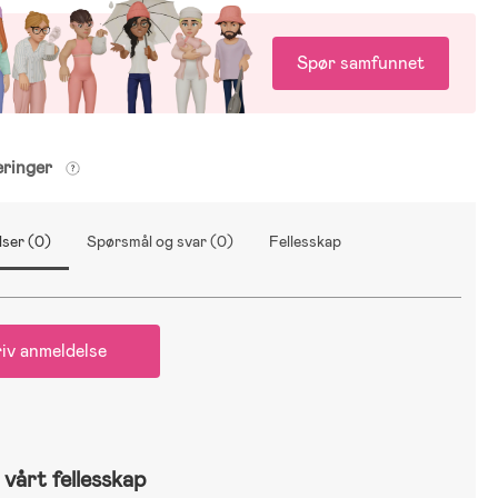
Spør samfunnet
eringer
ser (0)
Spørsmål og svar (0)
Fellesskap
iv anmeldelse
vårt fellesskap