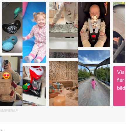
Vis 
flere 
bilder
GAMIFIERA.®