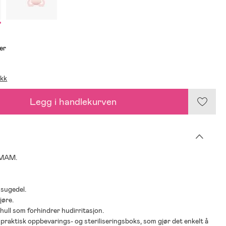
er
ikk
Legg i handlekurven
 MAM.
 sugedel.
jøre.
shull som forhindrer hudirritasjon.
n praktisk oppbevarings- og steriliseringsboks, som gjør det enkelt å