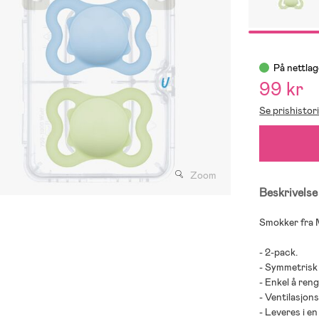
På nettlag
99 kr
Se prishistor
Zoom
Beskrivelse
Smokker fra
- 2-pack.
- Symmetrisk
- Enkel å reng
- Ventilasjon
- Leveres i e