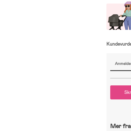
Kundevurd
Anmeldel
Skr
Mer fra 