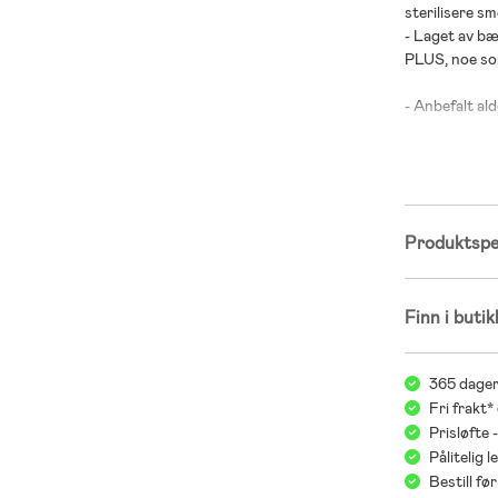
sterilisere s
- Laget av bær
PLUS, noe so
- Anbefalt ald
- Skjold: 100
- Sugedel: 100
Produktspes
Finn i butik
365 dager
Fri frakt*
Prisløfte 
Pålitelig 
Bestill f