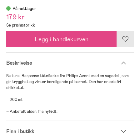
På nettlager
179 kr
Se prishistorikk
Legg i handlekurven
Beskrivelse
Natural Response tåteflaske fra Philips Avent med en sugedel , som
gir trygghet og virker beroligende på barnet. Den har en sølefri
drikketut.
– 260 ml.
– Anbefalt alder: fra nyfødt.
Finn i butikk