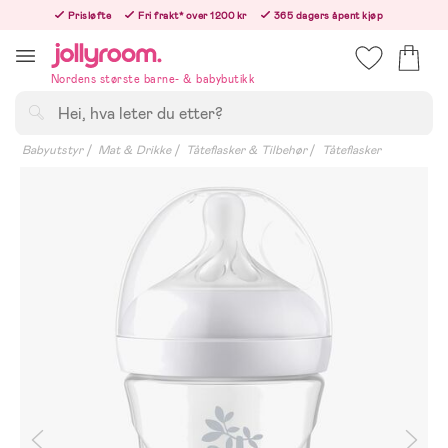
Hoppa
Prisløfte
Fri frakt* over 1200 kr
365 dagers åpent kjøp
till
Bestill nå - vi sender samme hverdag!
innehållet
Nordens største barne- & babybutikk
Søk
Babyutstyr
Mat & Drikke
Tåteflasker & Tilbehør
Tåteflasker