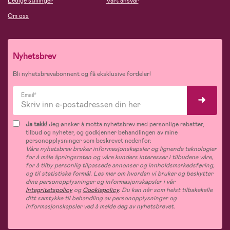
Ledige stillinger
Vårt ansvar
Om oss
Nyhetsbrev
Bli nyhetsbrevabonnent og få eksklusive fordeler!
Email*
Ja takk!
Jeg ønsker å motta nyhetsbrev med personlige rabatter,
tilbud og nyheter, og godkjenner behandlingen av mine
personopplysninger som beskrevet nedenfor.
Våre nyhetsbrev bruker informasjonskapsler og lignende teknologier
for å måle åpningsraten og våre kunders interesser i tilbudene våre,
for å tilby personlig tilpassede annonser og innholdsmarkedsføring,
og til statistiske formål. Les mer om hvordan vi bruker og beskytter
dine personopplysninger og informasjonskapsler i vår
Integritetspolicy
og
Cookiepolicy
. Du kan når som helst tilbakekalle
ditt samtykke til behandling av personopplysninger og
informasjonskapsler ved å melde deg av nyhetsbrevet.