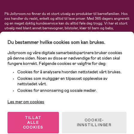
På Jollyroom.no finner du et stort utvalg av produkter til barnefamilien. Hos
oss handler du raskt, enkelt og alltid til lave priser. Med 365 dagers angrerett
og en meget dyktig kundeservice kan du alltid føle deg trygg. Vi har et stort
utvalg med blant annet barnevogner, bilstoler, klær til barn og baby,
produkter til mor, mengder av inspirerende interiør, leker, babyustyr og mye
mye mer. Vi tilbyr produkter fra velkjente merker som blant annet Britax,
Du bestemmer hvilke cookies som kan brukes.
Maxi-Cosi, Baby Jogger, BabyBjörn, Didriksons, KidKraft, Ergobaby, Philips
Avent, Neonate, Cybex, LEGO og mange flere. Velkommen inn til nordens
største nettbutikk for barn og baby!
Jollyroom og våre digitale samarbeidspartnere bruker cookies
på denne siden. Noen av disse er nødvendige for at siden skal
fungere korrekt. Følgende cookies er valgfrie for deg:
Cookies for å analysere hvordan nettstedet vårt brukes.
Cookies som muliggjør en tilpasset opplevelse av
nettstedet vårt.
Kundeservice
Cookies for annonsering og sosiale medier.
Les mer om cookies
© 2026 Jollyroom AS. Alle rettigheter reservert.
TILLAT
COOKIE-
ALLE
INNSTILLINGER
COOKIES