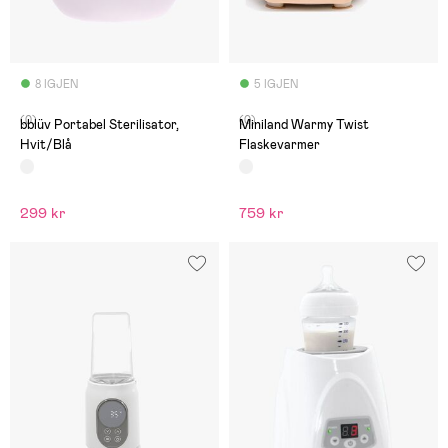
8 IGJEN
5 IGJEN
(0)
(0)
bblüv Portabel Sterilisator,
Miniland Warmy Twist
Hvit/Blå
Flaskevarmer
299 kr
759 kr