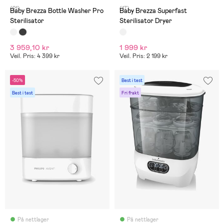
(21)
(17)
Baby Brezza Bottle Washer Pro
Baby Brezza Superfast
Sterilisator
Sterilisator Dryer
3 959,10 kr
1 999 kr
Veil. Pris: 4 399 kr
Veil. Pris: 2 199 kr
-50%
Best i test
Best i test
Fri frakt
På nettlager
På nettlager