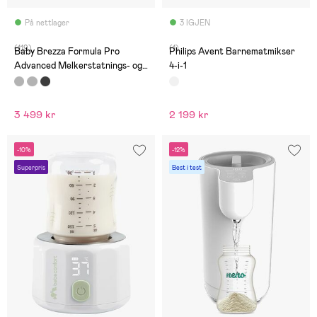
På nettlager
3 IGJEN
(119)
(1)
Baby Brezza Formula Pro
Philips Avent Barnematmikser
Advanced Melkerstatnings- og
4-i-1
Vellingmaskin, Slate
3 499 kr
2 199 kr
-10%
-12%
Superpris
Best i test