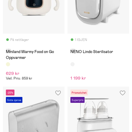
På nettlager
1 IGJEN
(0)
(0)
Miniland Warmy Food on Go
NENO Lindo Sterilisator
Oppvarmer
629 kr
1 199 kr
Veil. Pris: 859 kr
-25%
Prismatchet
Siste sjanse
Superpris