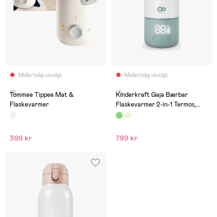
Midlertidig utsolgt
Midlertidig utsolgt
(1)
(1)
Tommee Tippee Mat &
Kinderkraft Gaja Bærbar
Flaskevarmer
Flaskevarmer 2-in-1 Termos,
Green
399 kr
799 kr