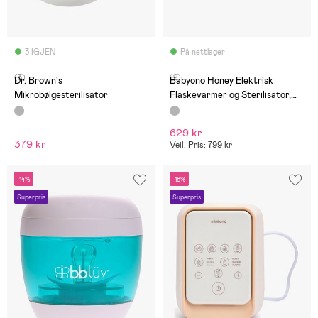
3 IGJEN
På nettlager
(3)
(2)
Dr. Brown's
Babyono Honey Elektrisk
Mikrobølgesterilisator
Flaskevarmer og Sterilisator,
Grå
629 kr
379 kr
Veil. Pris: 799 kr
-14%
-18%
Superpris
Superpris