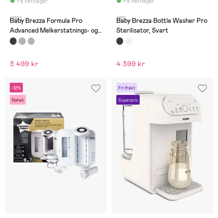
På nettlager
På nettlager
(119)
(21)
Baby Brezza Formula Pro
Baby Brezza Bottle Washer Pro
Advanced Melkerstatnings- og
Sterilisator, Svart
Vellingmaskin, Svart
3 499 kr
4 399 kr
-12%
Fri frakt
Nyhet
Superpris