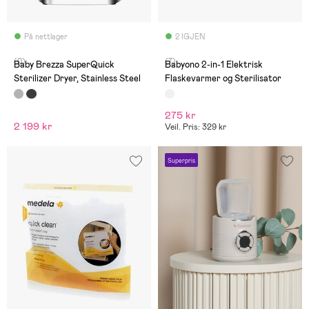
På nettlager
2 IGJEN
(0)
(7)
Baby Brezza SuperQuick
Babyono 2-in-1 Elektrisk
Sterilizer Dryer, Stainless Steel
Flaskevarmer og Sterilisator
275 kr
2 199 kr
Veil. Pris: 329 kr
Superpris