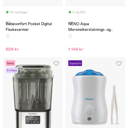
På nettlager
5 IGJEN
(0)
(4)
Bebeconfort Pocket Digital
NENO Aqua
Flaskevarmer
Morsmelkerstatnings- og
Vellingvarmer
629 kr
1 149 kr
Nyhet
Superpris
Fri frakt