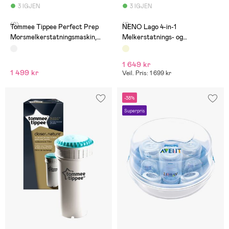
3 IGJEN
3 IGJEN
(0)
(1)
Tommee Tippee Perfect Prep
NENO Lago 4-in-1
Morsmelkerstatningsmaskin,
Melkerstatnings- og
Hvit
Vellingmaskin, Cream
1 649 kr
1 499 kr
Veil. Pris: 1 699 kr
-38%
Superpris