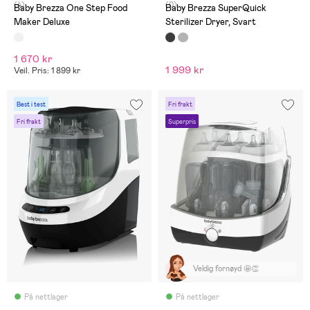
(4)
(0)
Baby Brezza One Step Food
Baby Brezza SuperQuick
Maker Deluxe
Sterilizer Dryer, Svart
1 670 kr
1 999 kr
Veil. Pris: 1 899 kr
Best i test
Fri frakt
Fri frakt
Superpris
Veldig fornøyd 🤩👏
På nettlager
På nettlager