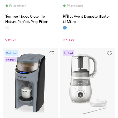
På nettlager
På nettlager
(7)
(31)
Tommee Tippee Closer To
Philips Avent Dampsterilisator
Nature Perfect Prep Filter
til Mikro
215 kr
379 kr
Best i test
Fri frakt
Fri frakt