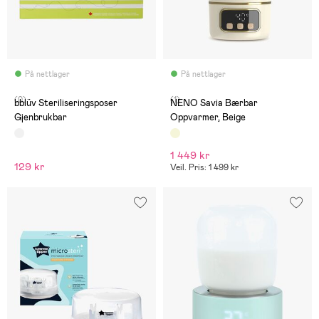
På nettlager
På nettlager
(0)
(1)
bblüv Steriliseringsposer
NENO Savia Bærbar
Gjenbrukbar
Oppvarmer, Beige
1 449 kr
129 kr
Veil. Pris: 1 499 kr