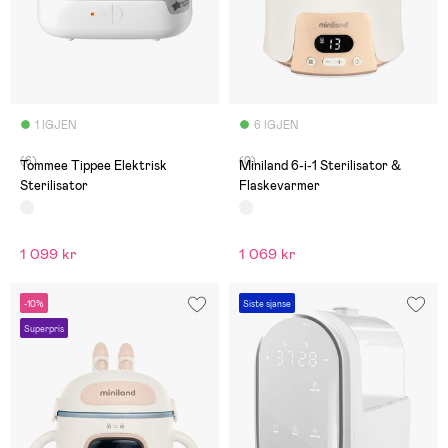
1 IGJEN
6 IGJEN
(6)
(0)
Tommee Tippee Elektrisk
Miniland 6-i-1 Sterilisator &
Sterilisator
Flaskevarmer
1 099 kr
1 069 kr
-10%
Siste sjanse
Superpris