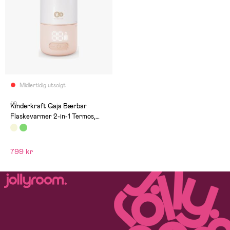
Midlertidig utsolgt
(1)
Kinderkraft Gaja Bærbar
Flaskevarmer 2-in-1 Termos,
Beige
799 kr