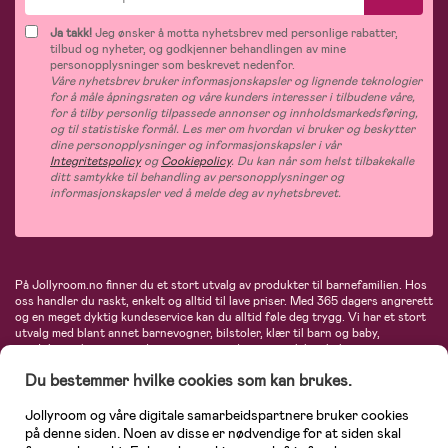
Ja takk!
Jeg ønsker å motta nyhetsbrev med personlige rabatter,
tilbud og nyheter, og godkjenner behandlingen av mine
personopplysninger som beskrevet nedenfor.
Våre nyhetsbrev bruker informasjonskapsler og lignende teknologier
for å måle åpningsraten og våre kunders interesser i tilbudene våre,
for å tilby personlig tilpassede annonser og innholdsmarkedsføring,
og til statistiske formål. Les mer om hvordan vi bruker og beskytter
dine personopplysninger og informasjonskapsler i vår
Integritetspolicy
og
Cookiepolicy
. Du kan når som helst tilbakekalle
ditt samtykke til behandling av personopplysninger og
informasjonskapsler ved å melde deg av nyhetsbrevet.
På Jollyroom.no finner du et stort utvalg av produkter til barnefamilien. Hos
oss handler du raskt, enkelt og alltid til lave priser. Med 365 dagers angrerett
og en meget dyktig kundeservice kan du alltid føle deg trygg. Vi har et stort
utvalg med blant annet barnevogner, bilstoler, klær til barn og baby,
produkter til mor, mengder av inspirerende interiør, leker, babyustyr og mye
mye mer. Vi tilbyr produkter fra velkjente merker som blant annet Britax,
Du bestemmer hvilke cookies som kan brukes.
Maxi-Cosi, Baby Jogger, BabyBjörn, Didriksons, KidKraft, Ergobaby, Philips
Avent, Neonate, Cybex, LEGO og mange flere. Velkommen inn til nordens
største nettbutikk for barn og baby!
Jollyroom og våre digitale samarbeidspartnere bruker cookies
på denne siden. Noen av disse er nødvendige for at siden skal