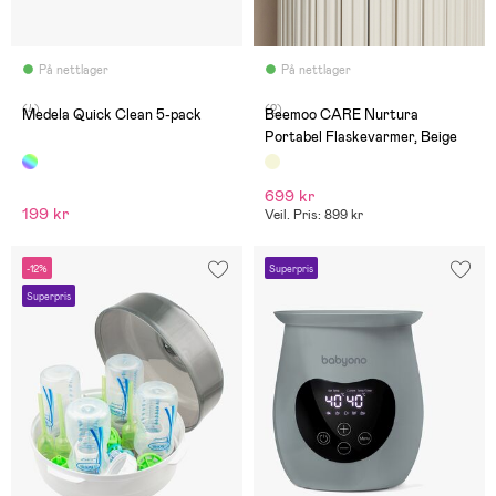
På nettlager
På nettlager
(4)
(2)
Medela Quick Clean 5-pack
Beemoo CARE Nurtura
Portabel Flaskevarmer, Beige
699 kr
199 kr
Veil. Pris: 899 kr
-12%
Superpris
Superpris