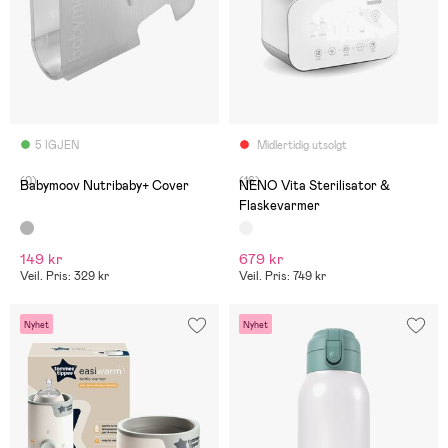
5 IGJEN
Midlertidig utsolgt
(0)
(16)
Babymoov Nutribaby+ Cover
NENO Vita Sterilisator &
Flaskevarmer
149 kr
679 kr
Veil. Pris: 329 kr
Veil. Pris: 749 kr
Nyhet
Nyhet