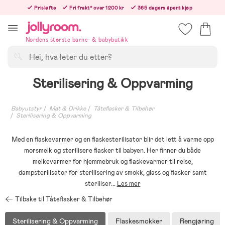
Hoppa
Prisløfte
Fri frakt* over 1200 kr
365 dagers åpent kjøp
till
Bestill i dag, så sender vi rett etter helligedagen
innehållet
Nordens største barne- & babybutikk
Søk
Sterilisering & Oppvarming
Babyutstyr
Mat & Drikke
Tåteflasker & Tilbehør
Sterilisering & Oppvarming
Med en flaskevarmer og en flaskesterilisator blir det lett å varme opp
morsmelk og sterilisere flasker til babyen. Her finner du både
melkevarmer for hjemmebruk og flaskevarmer til reise,
dampsterilisator for sterilisering av smokk, glass og flasker samt
steriliser
...
Les mer
Tilbake til Tåteflasker & Tilbehør
Sterilisering & Oppvarming
Flaskesmokker
Rengjøring