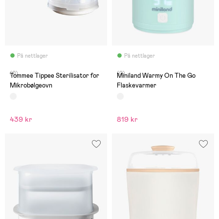
På nettlager
På nettlager
(0)
(0)
Tommee Tippee Sterilisator for
Miniland Warmy On The Go
Mikrobølgeovn
Flaskevarmer
439 kr
819 kr