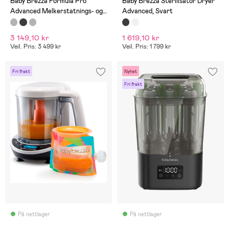
Baby Brezza Formula Pro
Baby Brezza Sterilisator Dryer
Advanced Melkerstatnings- og
Advanced, Svart
Vellingmaskin, White
3 149,10 kr
1 619,10 kr
Veil. Pris: 3 499 kr
Veil. Pris: 1 799 kr
Fri frakt
Nyhet
Fri frakt
På nettlager
På nettlager