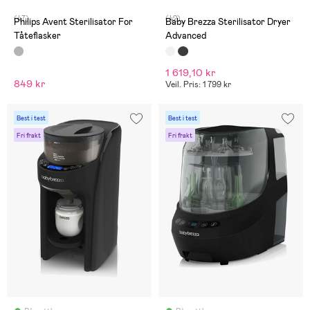
(47)
(42)
Philips Avent Sterilisator For
Baby Brezza Sterilisator Dryer
Tåteflasker
Advanced
1 619,10 kr
849 kr
Veil. Pris: 1 799 kr
Best i test
Best i test
Fri frakt
Fri frakt