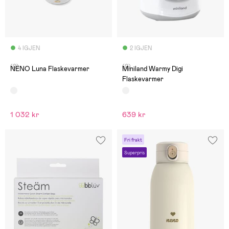
4 IGJEN
2 IGJEN
(0)
(0)
NENO Luna Flaskevarmer
Miniland Warmy Digi
Flaskevarmer
1 032 kr
639 kr
Fri frakt
Superpris