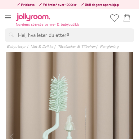
Hoppa
Prisløfte
Fri frakt* over 1200 kr
365 dagers åpent kjøp
till
Bestill i dag, så sender vi rett etter helligedagen
innehållet
Nordens største barne- & babybutikk
Søk
Babyutstyr
Mat & Drikke
Tåteflasker & Tilbehør
Rengjøring