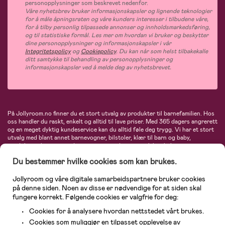
personopplysninger som beskrevet nedenfor.
Våre nyhetsbrev bruker informasjonskapsler og lignende teknologier
for å måle åpningsraten og våre kunders interesser i tilbudene våre,
for å tilby personlig tilpassede annonser og innholdsmarkedsføring,
og til statistiske formål. Les mer om hvordan vi bruker og beskytter
dine personopplysninger og informasjonskapsler i vår
Integritetspolicy
og
Cookiepolicy
. Du kan når som helst tilbakekalle
ditt samtykke til behandling av personopplysninger og
informasjonskapsler ved å melde deg av nyhetsbrevet.
På Jollyroom.no finner du et stort utvalg av produkter til barnefamilien. Hos
oss handler du raskt, enkelt og alltid til lave priser. Med 365 dagers angrerett
og en meget dyktig kundeservice kan du alltid føle deg trygg. Vi har et stort
utvalg med blant annet barnevogner, bilstoler, klær til barn og baby,
produkter til mor, mengder av inspirerende interiør, leker, babyustyr og mye
mye mer. Vi tilbyr produkter fra velkjente merker som blant annet Britax,
Du bestemmer hvilke cookies som kan brukes.
Maxi-Cosi, Baby Jogger, BabyBjörn, Didriksons, KidKraft, Ergobaby, Philips
Avent, Neonate, Cybex, LEGO og mange flere. Velkommen inn til nordens
største nettbutikk for barn og baby!
Jollyroom og våre digitale samarbeidspartnere bruker cookies
på denne siden. Noen av disse er nødvendige for at siden skal
fungere korrekt. Følgende cookies er valgfrie for deg:
Cookies for å analysere hvordan nettstedet vårt brukes.
Cookies som muliggjør en tilpasset opplevelse av