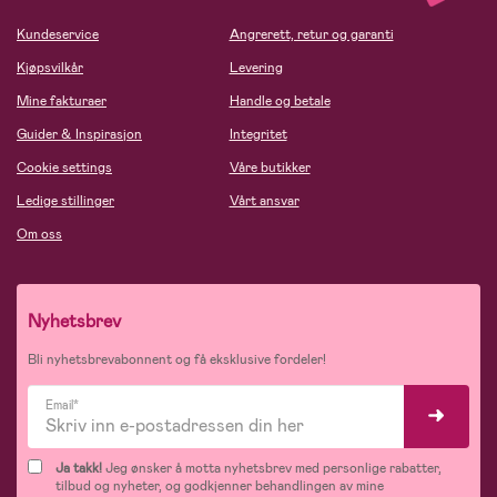
Kundeservice
Angrerett, retur og garanti
Kjøpsvilkår
Levering
Mine fakturaer
Handle og betale
Guider & Inspirasjon
Integritet
Cookie settings
Våre butikker
Ledige stillinger
Vårt ansvar
Om oss
Nyhetsbrev
Bli nyhetsbrevabonnent og få eksklusive fordeler!
Email*
Ja takk!
Jeg ønsker å motta nyhetsbrev med personlige rabatter,
tilbud og nyheter, og godkjenner behandlingen av mine