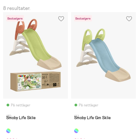
8 resultater.
Bestselgere
Bestselgere
På nettlager
På nettlager
(6)
(4)
Smoby Life Sklie
Smoby Life Gm Sklie