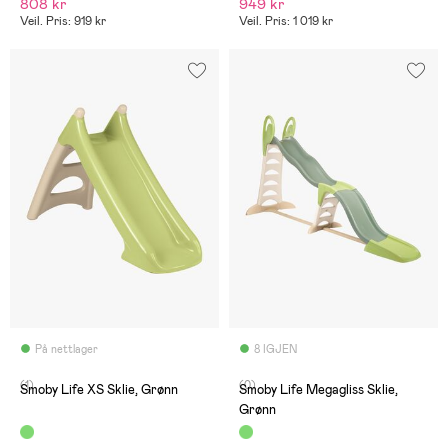
808 kr
949 kr
Veil. Pris: 919 kr
Veil. Pris: 1 019 kr
På nettlager
8 IGJEN
(1)
(0)
Smoby Life XS Sklie, Grønn
Smoby Life Megagliss Sklie,
Grønn