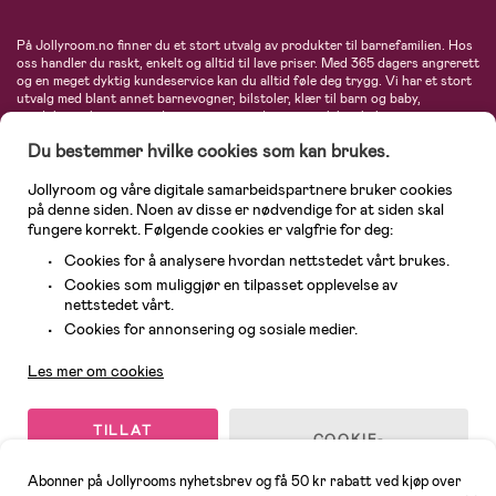
På Jollyroom.no finner du et stort utvalg av produkter til barnefamilien. Hos
oss handler du raskt, enkelt og alltid til lave priser. Med 365 dagers angrerett
og en meget dyktig kundeservice kan du alltid føle deg trygg. Vi har et stort
utvalg med blant annet barnevogner, bilstoler, klær til barn og baby,
produkter til mor, mengder av inspirerende interiør, leker, babyustyr og mye
mye mer. Vi tilbyr produkter fra velkjente merker som blant annet Britax,
Du bestemmer hvilke cookies som kan brukes.
Maxi-Cosi, Baby Jogger, BabyBjörn, Didriksons, KidKraft, Ergobaby, Philips
Avent, Neonate, Cybex, LEGO og mange flere. Velkommen inn til nordens
største nettbutikk for barn og baby!
Jollyroom og våre digitale samarbeidspartnere bruker cookies
på denne siden. Noen av disse er nødvendige for at siden skal
fungere korrekt. Følgende cookies er valgfrie for deg:
Cookies for å analysere hvordan nettstedet vårt brukes.
Cookies som muliggjør en tilpasset opplevelse av
nettstedet vårt.
Kundeservice
Cookies for annonsering og sosiale medier.
Les mer om cookies
© 2026 Jollyroom AS. Alle rettigheter reservert.
TILLAT
COOKIE-
ALLE
INNSTILLINGER
COOKIES
Abonner på Jollyrooms nyhetsbrev og få 50 kr rabatt ved kjøp over