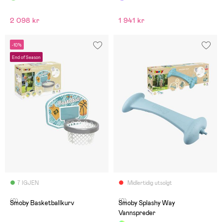
2 098 kr
1 941 kr
-10%
End of Season
7 IGJEN
Midlertidig utsolgt
(0)
(0)
Smoby Basketballkurv
Smoby Splashy Way
Vannspreder