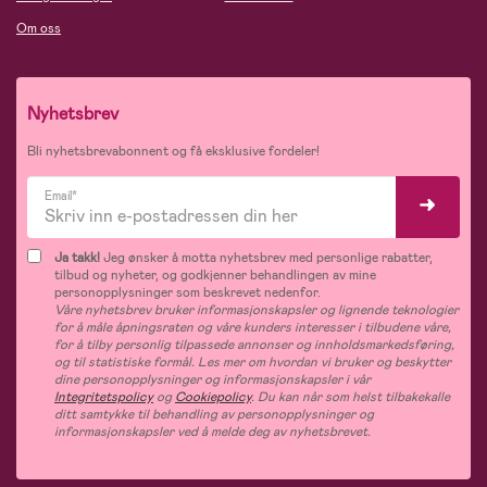
Om oss
Nyhetsbrev
Bli nyhetsbrevabonnent og få eksklusive fordeler!
Email*
Ja takk!
Jeg ønsker å motta nyhetsbrev med personlige rabatter,
tilbud og nyheter, og godkjenner behandlingen av mine
personopplysninger som beskrevet nedenfor.
Våre nyhetsbrev bruker informasjonskapsler og lignende teknologier
for å måle åpningsraten og våre kunders interesser i tilbudene våre,
for å tilby personlig tilpassede annonser og innholdsmarkedsføring,
og til statistiske formål. Les mer om hvordan vi bruker og beskytter
dine personopplysninger og informasjonskapsler i vår
Integritetspolicy
og
Cookiepolicy
. Du kan når som helst tilbakekalle
ditt samtykke til behandling av personopplysninger og
informasjonskapsler ved å melde deg av nyhetsbrevet.