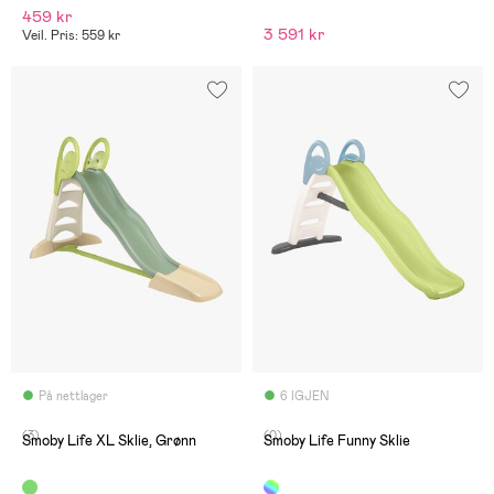
459 kr
3 591 kr
Veil. Pris: 559 kr
På nettlager
6 IGJEN
(3)
(0)
Smoby Life XL Sklie, Grønn
Smoby Life Funny Sklie