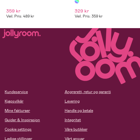
359 kr
329 kr
Veil. Pris: 489 kr
Veil. Pris: 359 kr
Kundeservice
Angrerett, retur og garanti
Kjøpsvilkår
Levering
Mine fakturaer
Handle og betale
Guider & Inspirasjon
Integritet
Cookie settings
Våre butikker
Ledige stillinger
Vårt ansvar