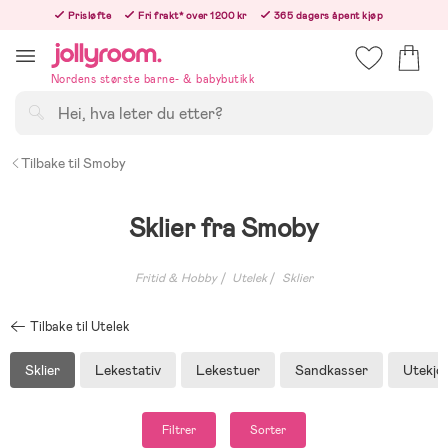
Hoppa
Prisløfte
Fri frakt* over 1200 kr
365 dagers åpent kjøp
till
Bestill i dag, så sender vi rett etter helligedagen
innehållet
Nordens største barne- & babybutikk
Søk
Tilbake til Smoby
Sklier fra Smoby
Fritid & Hobby
Utelek
Sklier
Tilbake til Utelek
Sklier
Lekestativ
Lekestuer
Sandkasser
Utekjø
Filtrer
Sorter