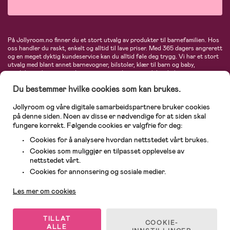
På Jollyroom.no finner du et stort utvalg av produkter til barnefamilien. Hos
oss handler du raskt, enkelt og alltid til lave priser. Med 365 dagers angrerett
og en meget dyktig kundeservice kan du alltid føle deg trygg. Vi har et stort
utvalg med blant annet barnevogner, bilstoler, klær til barn og baby,
produkter til mor, mengder av inspirerende interiør, leker, babyustyr og mye
mye mer. Vi tilbyr produkter fra velkjente merker som blant annet Britax,
Du bestemmer hvilke cookies som kan brukes.
Maxi-Cosi, Baby Jogger, BabyBjörn, Didriksons, KidKraft, Ergobaby, Philips
Avent, Neonate, Cybex, LEGO og mange flere. Velkommen inn til nordens
største nettbutikk for barn og baby!
Jollyroom og våre digitale samarbeidspartnere bruker cookies
på denne siden. Noen av disse er nødvendige for at siden skal
fungere korrekt. Følgende cookies er valgfrie for deg:
Cookies for å analysere hvordan nettstedet vårt brukes.
Cookies som muliggjør en tilpasset opplevelse av
nettstedet vårt.
Kundeservice
Cookies for annonsering og sosiale medier.
Les mer om cookies
© 2026 Jollyroom AS. Alle rettigheter reservert.
TILLAT
COOKIE-
ALLE