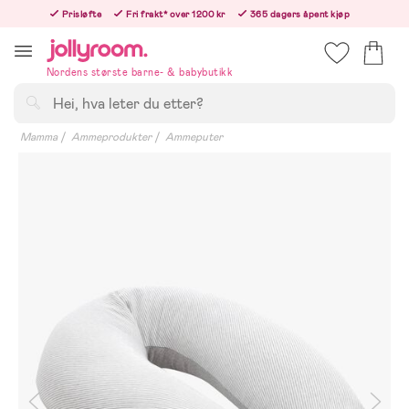
Hoppa
Prisløfte
Fri frakt* over 1200 kr
365 dagers åpent kjøp
till
Bestill i dag, så sender vi rett etter helligedagen
innehållet
Nordens største barne- & babybutikk
Søk
Mamma
Ammeprodukter
Ammeputer