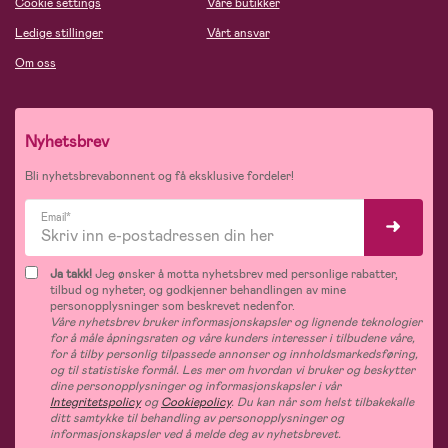
Cookie settings
Våre butikker
Ledige stillinger
Vårt ansvar
Om oss
Nyhetsbrev
Bli nyhetsbrevabonnent og få eksklusive fordeler!
Email*
Ja takk!
Jeg ønsker å motta nyhetsbrev med personlige rabatter,
tilbud og nyheter, og godkjenner behandlingen av mine
personopplysninger som beskrevet nedenfor.
Våre nyhetsbrev bruker informasjonskapsler og lignende teknologier
for å måle åpningsraten og våre kunders interesser i tilbudene våre,
for å tilby personlig tilpassede annonser og innholdsmarkedsføring,
og til statistiske formål. Les mer om hvordan vi bruker og beskytter
dine personopplysninger og informasjonskapsler i vår
Integritetspolicy
og
Cookiepolicy
. Du kan når som helst tilbakekalle
ditt samtykke til behandling av personopplysninger og
informasjonskapsler ved å melde deg av nyhetsbrevet.