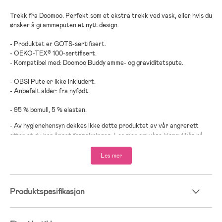
Trekk fra Doomoo. Perfekt som et ekstra trekk ved vask, eller hvis du
ønsker å gi ammeputen et nytt design.
- Produktet er GOTS-sertifisert.
- OEKO-TEX® 100-sertifisert.
- Kompatibel med: Doomoo Buddy amme- og graviditetspute.
- OBS! Pute er ikke inkludert.
- Anbefalt alder: fra nyfødt.
- 95 % bomull, 5 % elastan.
- Av hygienehensyn dekkes ikke dette produktet av vår angrerett
etter at du har åpnet forpakningen. Les mer om våre kjøpsvilkår på
siden Kundeservice.
Les mer
Produktspesifikasjon