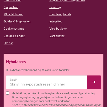
Kundeservice
Angrerett, retur og garanti
Kjøpsvilkår
Levering
Mine fakturaer
Handle og betale
Guider & Inspirasjon
Integritet
Cookie settings
Våre butikker
Ledige stillinger
Vårt ansvar
Om oss
Nyhetsbrev
Bli nyhetsbrevabonnent og få eksklusive fordeler!
Email*
Ja takk!
Jeg ønsker å motta nyhetsbrev med personlige rabatter,
tilbud og nyheter, og godkjenner behandlingen av mine
personopplysninger som beskrevet nedenfor.
Våre nyhetsbrev bruker informasjonskapsler og lignende teknologier