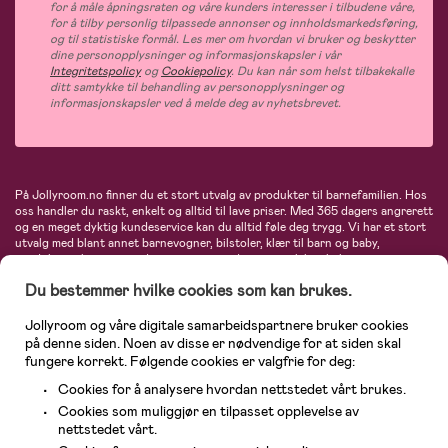
for å måle åpningsraten og våre kunders interesser i tilbudene våre,
for å tilby personlig tilpassede annonser og innholdsmarkedsføring,
og til statistiske formål. Les mer om hvordan vi bruker og beskytter
dine personopplysninger og informasjonskapsler i vår
Integritetspolicy
og
Cookiepolicy
. Du kan når som helst tilbakekalle
ditt samtykke til behandling av personopplysninger og
informasjonskapsler ved å melde deg av nyhetsbrevet.
På Jollyroom.no finner du et stort utvalg av produkter til barnefamilien. Hos
oss handler du raskt, enkelt og alltid til lave priser. Med 365 dagers angrerett
og en meget dyktig kundeservice kan du alltid føle deg trygg. Vi har et stort
utvalg med blant annet barnevogner, bilstoler, klær til barn og baby,
produkter til mor, mengder av inspirerende interiør, leker, babyustyr og mye
mye mer. Vi tilbyr produkter fra velkjente merker som blant annet Britax,
Du bestemmer hvilke cookies som kan brukes.
Maxi-Cosi, Baby Jogger, BabyBjörn, Didriksons, KidKraft, Ergobaby, Philips
Avent, Neonate, Cybex, LEGO og mange flere. Velkommen inn til nordens
største nettbutikk for barn og baby!
Jollyroom og våre digitale samarbeidspartnere bruker cookies
på denne siden. Noen av disse er nødvendige for at siden skal
fungere korrekt. Følgende cookies er valgfrie for deg:
Cookies for å analysere hvordan nettstedet vårt brukes.
Cookies som muliggjør en tilpasset opplevelse av
nettstedet vårt.