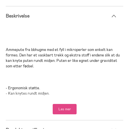
Beskrivelse
Ammepute fra bbhugme med et fyll i mikroperler som enkelt kan
formes. Den har et vaskbart trekk og ekstra stoff i endene slik at du
kan knyte puten rundt midjen. Puten er like egnet under graviditet
som etter fødsel.
- Ergonomisk støtte.
- Kan knytes rundt midjen.
- Justerbar høyde.
- Former seg etter kroppen til mor og barn.
Les mer
- Gir støtte til skuldre, rygg og armer.
- Lett å bære med seg.
- Avtagbart og vaskbart trekk.
- Produktet er Oeko-Tex® 100-sertifisert, noe som sikrer at det er