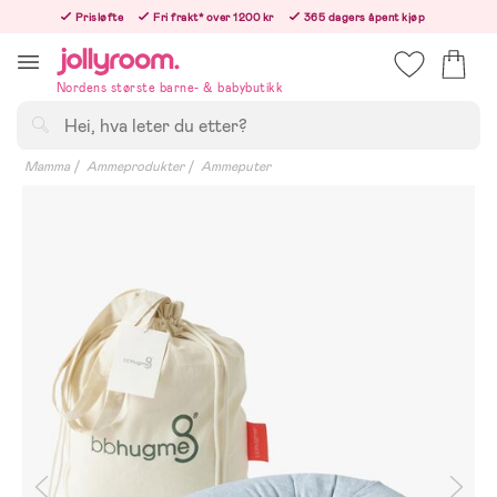
Hoppa
Prisløfte
Fri frakt* over 1200 kr
365 dagers åpent kjøp
till
Bestillinger etter 12:00 sendes neste hverdag!
innehållet
Nordens største barne- & babybutikk
Søk
Mamma
Ammeprodukter
Ammeputer