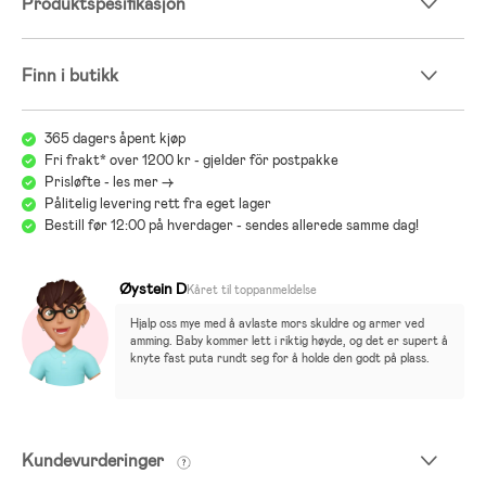
Produktspesifikasjon
fritt for skadelige kjemikalier.
Finn i butikk
Inkluderer: oppbevaringsveske.
365 dagers åpent kjøp
Fri frakt* over 1200 kr - gjelder för postpakke
- Anbefalt alder: fra nyfødt til 2 år.
Prisløfte - les mer ->
- OBS! Putens lengde og fasthet kan justeres med små fester,
Pålitelig levering rett fra eget lager
”Pebbles”, som leveres med puten. Pebbles i andre farger selges
Bestill før 12:00 på hverdager - sendes allerede samme dag!
separat.
Øystein D
Kåret til toppanmeldelse
- Trekk: bomull, spandeks.
Hjalp oss mye med å avlaste mors skuldre og armer ved 
- Fyll: mikroperler.
amming. Baby kommer lett i riktig høyde, og det er supert å 
knyte fast puta rundt seg for å holde den godt på plass.
Kundevurderinger