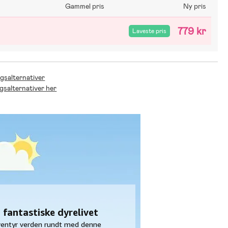
Gammel pris
Ny pris
779 kr
Laveste pris
ngsalternativer
ngsalternativer her
fantastiske dyrelivet
 eventyr verden rundt med denne