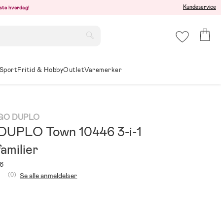
Kundeservice
este hverdag!
Sport
Fritid & Hobby
Outlet
Varemerker
EGO DUPLO
UPLO Town 10446 3-i-1
familier
6
(0)
Se alle anmeldelser