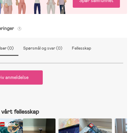
Spør samfunnet
eringer
ser (0)
Spørsmål og svar (0)
Fellesskap
iv anmeldelse
vårt fellesskap