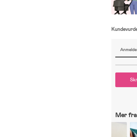
Kundevurd
Anmeldel
Skr
Mer fra 