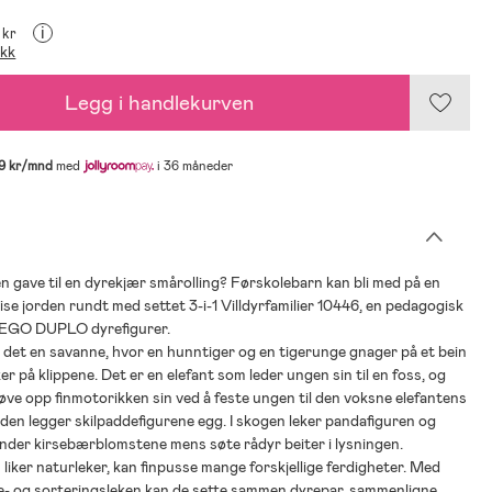
i
9 kr
ikk
Legg i handlekurven
9 kr/mnd
med
i 36 måneder
en gave til en dyrekjær smårolling? Førskolebarn kan bli med på en
se jorden rundt med settet 3-i-1 Villdyrfamilier 10446, en pedagogisk
LEGO DUPLO dyrefigurer.
er det en savanne, hvor en hunntiger og en tigerunge gnager på et bein
er på klippene. Det er en elefant som leder ungen sin til en foss, og
ve opp finmotorikken sin ved å feste ungen til den voksne elefantens
nden legger skilpaddefigurene egg. I skogen leker pandafiguren og
nder kirsebærblomstene mens søte rådyr beiter i lysningen.
iker naturleker, kan finpusse mange forskjellige ferdigheter. Med
- og sorteringsleken kan de sette sammen dyrepar, sammenligne