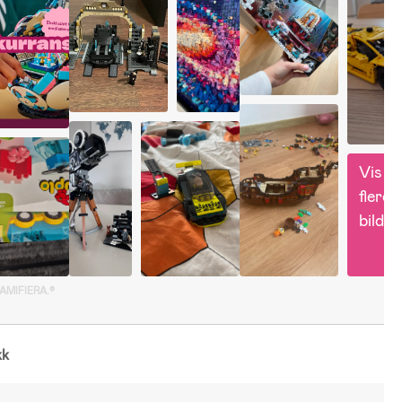
Vis 
flere 
bilder
GAMIFIERA.®
kk