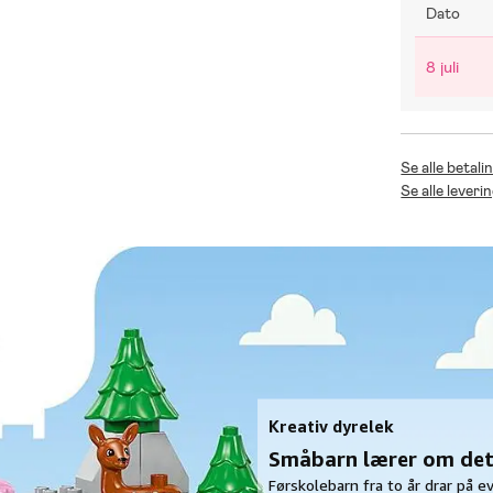
Dato
8 juli
Se alle betali
Se alle leveri
Kreativ dyrelek
Småbarn lærer om det 
Førskolebarn fra to år drar på