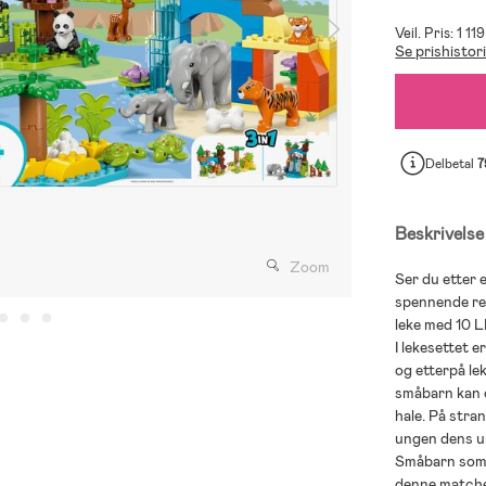
Veil. Pris: 1 11
Se prishistor
Delbetal
7
Beskrivelse
Zoom
Ser du etter 
spennende rei
leke med 10 
I lekesettet 
og etterpå lek
småbarn kan ø
hale. På stra
ungen dens u
Småbarn som l
denne matche