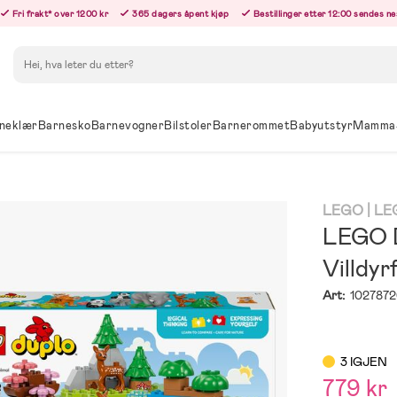
Fri frakt* over 1200 kr
365 dagers åpent kjøp
Bestillinger etter 12:00 sendes n
Søk
neklær
Barnesko
Barnevogner
Bilstoler
Barnerommet
Babyutstyr
Mamma
LEGO
| L
LEGO D
Villdyr
Art:
1027872
3 IGJEN
779 kr