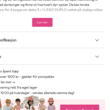
d dyreunger og finne ut hva hvert dyr spiser. De kan bruke
 sin for å bygge om dette 3-i-1 LEGO DUPLO settet på utallige måter,
asien når de skal passe på dyrelekene.
Les mer
3-i-1-leke som lærer dyrekjære førskolebarn mange forskjellige
heter
rer om hvor dyrefigurene lever og hva de spiser
ifikasjon
ende leke med figurer av tigre, skilpadder, elefanter, rådyr og
 leke som lærer barn å sortere, matche og sammenligne
k
 passer til jul, bursdag og spesielle anledninger for barn fra to år
rnsleken er grundig testet for å sikre en trygg lekeopplevelse
e LEGO DUPLO leker er laget for å hjelpe små barn med å forstå
s åpent kjøp
ng seg
 over 1200 kr - gjelder för postpakke
itatet er 20 cm høyt og 34 cm bredt
- les mer ->
levering rett fra eget lager
ør 12:00 på hverdager - sendes allerede samme dag!