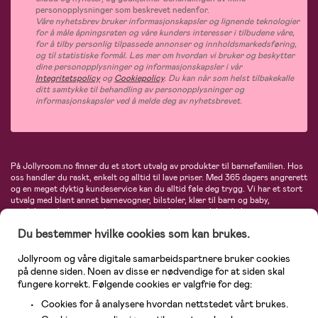
personopplysninger som beskrevet nedenfor.
Våre nyhetsbrev bruker informasjonskapsler og lignende teknologier
for å måle åpningsraten og våre kunders interesser i tilbudene våre,
for å tilby personlig tilpassede annonser og innholdsmarkedsføring,
og til statistiske formål. Les mer om hvordan vi bruker og beskytter
dine personopplysninger og informasjonskapsler i vår
Integritetspolicy
og
Cookiepolicy
. Du kan når som helst tilbakekalle
ditt samtykke til behandling av personopplysninger og
informasjonskapsler ved å melde deg av nyhetsbrevet.
På Jollyroom.no finner du et stort utvalg av produkter til barnefamilien. Hos
oss handler du raskt, enkelt og alltid til lave priser. Med 365 dagers angrerett
og en meget dyktig kundeservice kan du alltid føle deg trygg. Vi har et stort
utvalg med blant annet barnevogner, bilstoler, klær til barn og baby,
produkter til mor, mengder av inspirerende interiør, leker, babyustyr og mye
mye mer. Vi tilbyr produkter fra velkjente merker som blant annet Britax,
Du bestemmer hvilke cookies som kan brukes.
Maxi-Cosi, Baby Jogger, BabyBjörn, Didriksons, KidKraft, Ergobaby, Philips
Avent, Neonate, Cybex, LEGO og mange flere. Velkommen inn til nordens
største nettbutikk for barn og baby!
Jollyroom og våre digitale samarbeidspartnere bruker cookies
på denne siden. Noen av disse er nødvendige for at siden skal
fungere korrekt. Følgende cookies er valgfrie for deg:
Cookies for å analysere hvordan nettstedet vårt brukes.