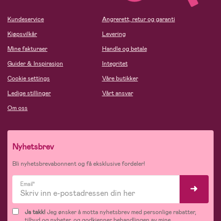
Kundeservice
Angrerett, retur og garanti
Kjøpsvilkår
Levering
Mine fakturaer
Handle og betale
Guider & Inspirasjon
Integritet
Cookie settings
Våre butikker
Ledige stillinger
Vårt ansvar
Om oss
Nyhetsbrev
Bli nyhetsbrevabonnent og få eksklusive fordeler!
Email*
Ja takk!
Jeg ønsker å motta nyhetsbrev med personlige rabatter,
tilbud og nyheter, og godkjenner behandlingen av mine